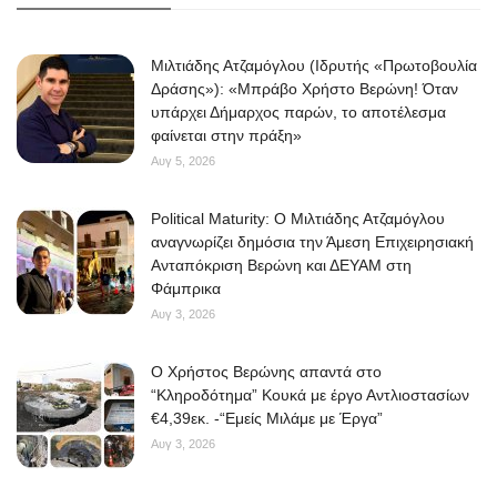
Μιλτιάδης Ατζαμόγλου (Ιδρυτής «Πρωτοβουλία
Δράσης»): «Μπράβο Χρήστο Βερώνη! Όταν
υπάρχει Δήμαρχος παρών, το αποτέλεσμα
φαίνεται στην πράξη»
Αυγ 5, 2026
Political Maturity: Ο Μιλτιάδης Ατζαμόγλου
αναγνωρίζει δημόσια την Άμεση Επιχειρησιακή
Ανταπόκριση Βερώνη και ΔΕΥΑΜ στη
Φάμπρικα
Αυγ 3, 2026
O Χρήστος Βερώνης απαντά στο
“Κληροδότημα” Κουκά με έργο Αντλιοστασίων
€4,39εκ. -“Εμείς Μιλάμε με Έργα”
Αυγ 3, 2026