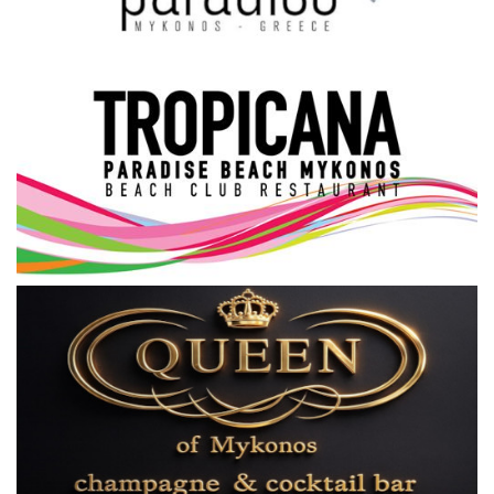
Science & Tech
Aegean Islands
Σεβασμιώτατος Δωρόθεος Β’
Cost Of Living Crisis
Opinion + Analysis
L’Art des Sens
All News
Local Elections 2023
About