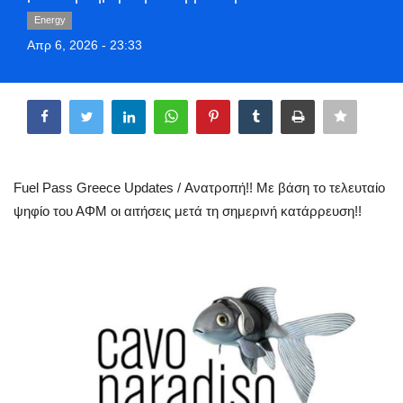
Greece
Energy
Απρ 6, 2026 - 23:33
Entertainment
Share
Arts & Culture
Mykonos
Fuel Pass Greece Updates / Ανατροπή!! Με βάση το τελευταίο
Mykonos Ticker TV
ψηφίο του ΑΦΜ οι αιτήσεις μετά τη σημερινή κατάρρευση!!
Sport
Sustainability
Health
In Pictures