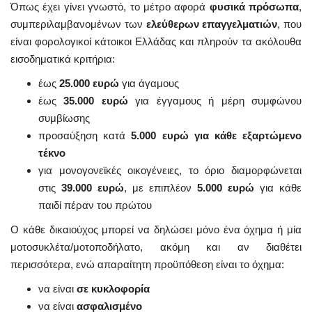
Όπως έχει γίνει γνωστό, το μέτρο αφορά
φυσικά πρόσωπα
,
συμπεριλαμβανομένων των
ελεύθερων επαγγελματιών
, που
είναι φορολογικοί κάτοικοι Ελλάδας και πληρούν τα ακόλουθα
εισοδηματικά κριτήρια:
έως
25.000 ευρώ
για άγαμους
έως
35.000 ευρώ
για έγγαμους ή μέρη συμφώνου
συμβίωσης
προσαύξηση κατά
5.000 ευρώ για κάθε εξαρτώμενο
τέκνο
για μονογονεϊκές οικογένειες, το όριο διαμορφώνεται
στις
39.000 ευρώ
, με επιπλέον
5.000 ευρώ
για κάθε
παιδί πέραν του πρώτου
Ο κάθε δικαιούχος μπορεί να δηλώσει μόνο ένα όχημα ή μία
μοτοσυκλέτα/μοτοποδήλατο, ακόμη και αν διαθέτει
περισσότερα, ενώ απαραίτητη προϋπόθεση είναι το όχημα:
να είναι
σε κυκλοφορία
να είναι
ασφαλισμένο