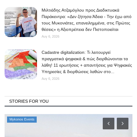
Μιλτιάδης Ατζαμόγλου προς Διαδικτυακά
Παράκεντρα: «Δεν ζήτησα Άδεια - Την έχω από
τους Μυκονιάτες, επανειλημμένα, στις Πρώτες
θέσεις» η Αξιοπρέπεια δεν Πιστοποιείται
Αυγ 6, 2026
Cadastre digitalization: Τι λειτουργεί
πραγματικά ψηφιακά & πώς διορθώνονται τα
λάθη! 11 ερωτήσεις + απαντήσεις για Ψηφιακές
Υπηρεσίες & διορθώσεις λαθών στο...
Αυγ 6, 2026
STORIES FOR YOU
Mykonos Events