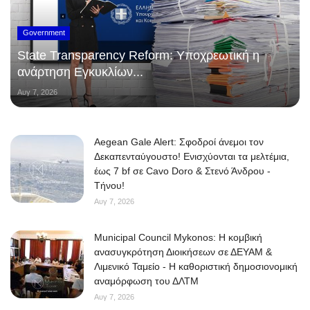
Government
State Transparency Reform: Υποχρεωτική η
ανάρτηση Εγκυκλίων...
Αυγ 7, 2026
Aegean Gale Alert: Σφοδροί άνεμοι τον
Δεκαπενταύγουστο! Ενισχύονται τα μελτέμια,
έως 7 bf σε Cavo Doro & Στενό Άνδρου -
Τήνου!
Αυγ 7, 2026
Municipal Council Mykonos: Η κομβική
ανασυγκρότηση Διοικήσεων σε ΔΕΥΑΜ &
Λιμενικό Ταμείο - Η καθοριστική δημοσιονομική
αναμόρφωση του ΔΛΤΜ
Αυγ 7, 2026