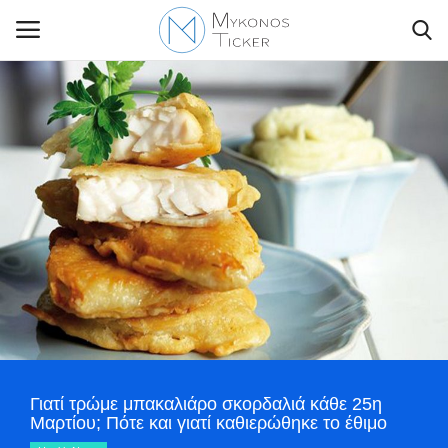
Contact Us
Politique
Business
Travel
World
Γιατί τρώμε μπακαλιάρο σκορδαλιά κάθε 25η
Style Adorés
Μαρτίου; Πότε και γιατί καθιερώθηκε το έθιμο