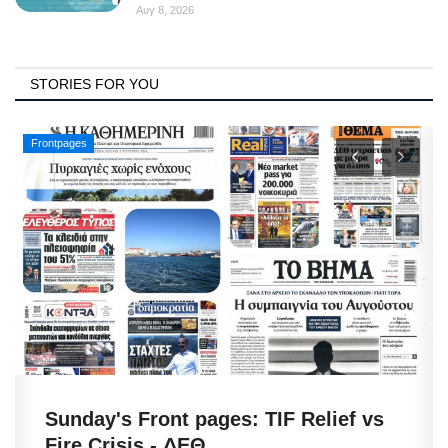
Αυγ 8, 2026
STORIES FOR YOU
Frontpages
Sunday's Front pages: TIF Relief vs
Fire Crisis - ΔΕΘ,...