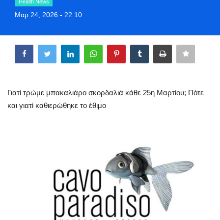
Health News
Greece
Μαρ 24, 2026 - 22:10
Entertainment
Share
Arts & Culture
Mykonos
Γιατί τρώμε μπακαλιάρο σκορδαλιά κάθε 25η Μαρτίου; Πότε
και γιατί καθιερώθηκε το έθιμο
Mykonos Ticker TV
Sport
Sustainability
Health
In Pictures