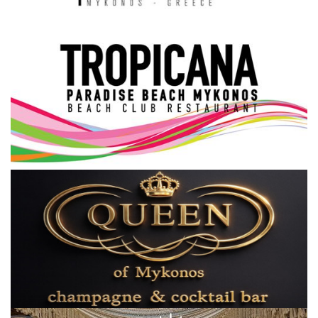
Science & Tech
Aegean Islands
Σεβασμιώτατος Δωρόθεος Β’
Cost Of Living Crisis
Opinion + Analysis
L’Art des Sens
Local Elections 2023
All News
About