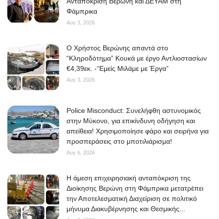
Ανταπόκριση Βερώνη και ΔΕΥΑΜ στη
Φάμπρικα
Αυγ 3, 2026
O Χρήστος Βερώνης απαντά στο
“Κληροδότημα” Κουκά με έργο Αντλιοστασίων
€4,39εκ. -“Εμείς Μιλάμε με Έργα”
Αυγ 3, 2026
Police Misconduct: Συνελήφθη αστυνομικός
στην Μύκονο, για επικίνδυνη οδήγηση και
απείθεια! Χρησιμοποίησε φάρο και σειρήνα για
προσπεράσεις στο μποτιλιάρισμα!
Αυγ 6, 2026
Η άμεση επιχειρησιακή ανταπόκριση της
Διοίκησης Βερώνη στη Φάμπρικα μετατρέπει
την Αποτελεσματική Διαχείριση σε πολιτικό
μήνυμα Διακυβέρνησης και Θεσμικής...