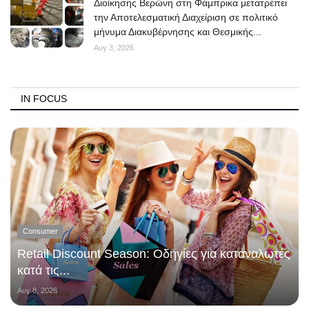
Διοίκησης Βερώνη στη Φάμπρικα μετατρέπει
την Αποτελεσματική Διαχείριση σε πολιτικό
μήνυμα Διακυβέρνησης και Θεσμικής...
Αυγ 3, 2026
IN FOCUS
Consumer
Retail Discount Season: Οδηγίες για καταναλωτές
κατά τις...
Αυγ 8, 2026