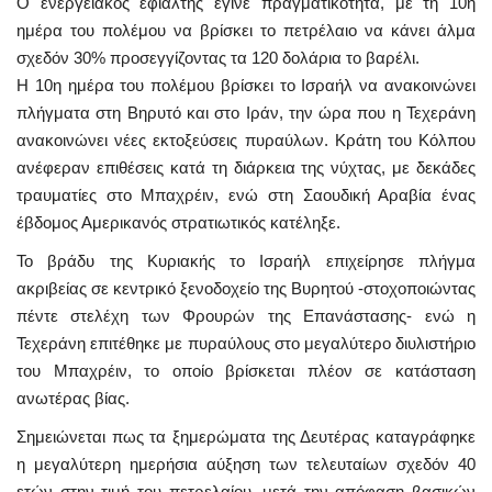
Ο ενεργειακός εφιάλτης έγινε πραγματικότητα, με τη 10η
ημέρα του πολέμου να βρίσκει το πετρέλαιο να κάνει άλμα
σχεδόν 30% προσεγγίζοντας τα 120 δολάρια το βαρέλι.
Η 10η ημέρα του πολέμου βρίσκει το Ισραήλ να ανακοινώνει
πλήγματα στη Βηρυτό και στο Ιράν, την ώρα που η Τεχεράνη
ανακοινώνει νέες εκτοξεύσεις πυραύλων. Κράτη του Κόλπου
ανέφεραν επιθέσεις κατά τη διάρκεια της νύχτας, με δεκάδες
τραυματίες στο Μπαχρέιν, ενώ στη Σαουδική Αραβία ένας
έβδομος Αμερικανός στρατιωτικός κατέληξε.
Το βράδυ της Κυριακής το Ισραήλ επιχείρησε πλήγμα
ακριβείας σε κεντρικό ξενοδοχείο της Βυρητού -στοχοποιώντας
πέντε στελέχη των Φρουρών της Επανάστασης- ενώ η
Τεχεράνη επιτέθηκε με πυραύλους στο μεγαλύτερο διυλιστήριο
του Μπαχρέιν, το οποίο βρίσκεται πλέον σε κατάσταση
ανωτέρας βίας.
Σημειώνεται πως τα ξημερώματα της Δευτέρας καταγράφηκε
η μεγαλύτερη ημερήσια αύξηση των τελευταίων σχεδόν 40
ετών στην τιμή του πετρελαίου, μετά την απόφαση βασικών