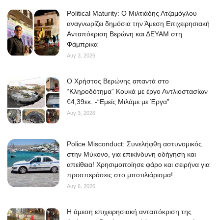
Political Maturity: Ο Μιλτιάδης Ατζαμόγλου
αναγνωρίζει δημόσια την Άμεση Επιχειρησιακή
Ανταπόκριση Βερώνη και ΔΕΥΑΜ στη
Φάμπρικα
Αυγ 3, 2026
O Χρήστος Βερώνης απαντά στο
“Κληροδότημα” Κουκά με έργο Αντλιοστασίων
€4,39εκ. -“Εμείς Μιλάμε με Έργα”
Αυγ 3, 2026
Police Misconduct: Συνελήφθη αστυνομικός
στην Μύκονο, για επικίνδυνη οδήγηση και
απείθεια! Χρησιμοποίησε φάρο και σειρήνα για
προσπεράσεις στο μποτιλιάρισμα!
Αυγ 6, 2026
Η άμεση επιχειρησιακή ανταπόκριση της