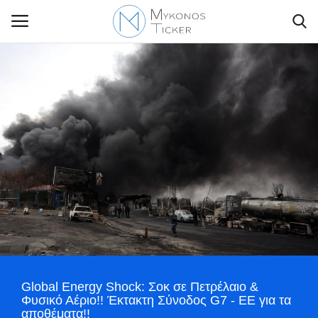
Contact Us
Politique
Business
Travel
World
Global Energy Shock: Σοκ σε Πετρέλαιο &
Style Adorés
Φυσικό Αέριο!! Έκτακτη Σύνοδος G7 - ΕΕ για τα
αποθέματα!!