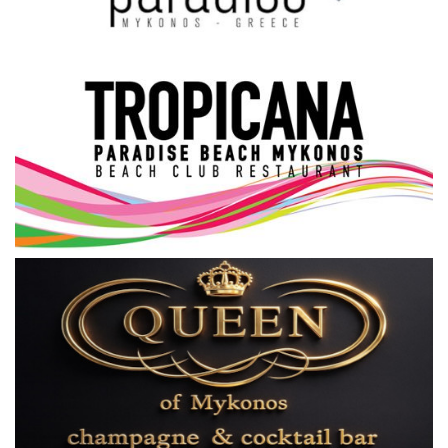
Science & Tech
Aegean Islands
Σεβασμιώτατος Δωρόθεος Β’
Cost Of Living Crisis
Opinion + Analysis
L’Art des Sens
All News
Local Elections 2023
About