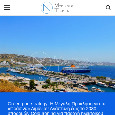
Contact Us
Politique
Business
Travel
World
Green port strategy: Η Μεγάλη Πρόκληση για τα
Greece
«Πράσινα» Λιμάνια!! Ανάπτυξη έως το 2030,
υποδομών Cold Ironing για παροχή ηλεκτρικού