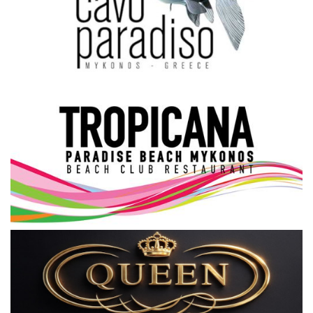
Science & Tech
Aegean Islands
Σεβασμιώτατος Δωρόθεος Β’
Cost Of Living Crisis
Opinion + Analysis
L’Art des Sens
All News
Local Elections 2023
About