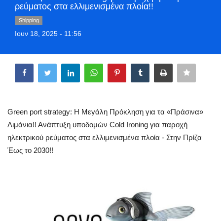
ρεύματος στα ελλιμενισμένα πλοία!!
Style Adorés
Shipping
Ιουν 18, 2025 - 11:56
Entertainment
Share
Arts & Culture
Mykonos
Mykonos Ticker TV
Green port strategy: Η Μεγάλη Πρόκληση για τα «Πράσινα»
Λιμάνια!! Ανάπτυξη υποδομών Cold Ironing για παροχή
Sport
ηλεκτρικού ρεύματος στα ελλιμενισμένα πλοία - Στην Πρίζα
Έως το 2030!!
Sustainability
Health
In Pictures