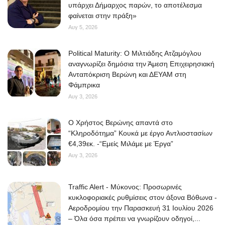
υπάρχει Δήμαρχος παρών, το αποτέλεσμα
φαίνεται στην πράξη»
Αυγ 5, 2026
Political Maturity: Ο Μιλτιάδης Ατζαμόγλου
αναγνωρίζει δημόσια την Άμεση Επιχειρησιακή
Ανταπόκριση Βερώνη και ΔΕΥΑΜ στη
Φάμπρικα
Αυγ 3, 2026
O Χρήστος Βερώνης απαντά στο
“Κληροδότημα” Κουκά με έργο Αντλιοστασίων
€4,39εκ. -“Εμείς Μιλάμε με Έργα”
Αυγ 3, 2026
Traffic Alert - Μύκονος: Προσωρινές
κυκλοφοριακές ρυθμίσεις στον άξονα Βόθωνα -
Αεροδρομίου την Παρασκευή 31 Ιουλίου 2026
– Όλα όσα πρέπει να γνωρίζουν οδηγοί,...