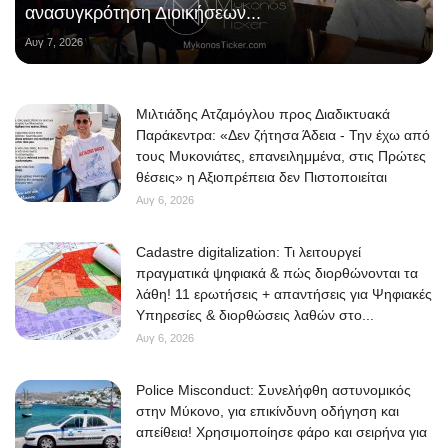
ανασυγκρότηση Διοικήσεων...
Αυγ 7, 2026
Μιλτιάδης Ατζαμόγλου προς Διαδικτυακά
Παράκεντρα: «Δεν ζήτησα Άδεια - Την έχω από
τους Μυκονιάτες, επανειλημμένα, στις Πρώτες
θέσεις» η Αξιοπρέπεια δεν Πιστοποιείται
Αυγ 6, 2026
Cadastre digitalization: Τι λειτουργεί
πραγματικά ψηφιακά & πώς διορθώνονται τα
λάθη! 11 ερωτήσεις + απαντήσεις για Ψηφιακές
Υπηρεσίες & διορθώσεις λαθών στο...
Αυγ 6, 2026
Police Misconduct: Συνελήφθη αστυνομικός
στην Μύκονο, για επικίνδυνη οδήγηση και
απείθεια! Χρησιμοποίησε φάρο και σειρήνα για