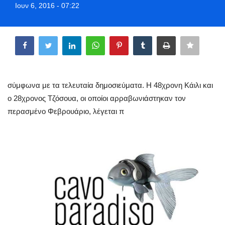
Ιουν 6, 2016 - 07:22
Greece
Share
Entertainment
Arts & Culture
σύμφωνα με τα τελευταία δημοσιεύματα. Η 48χρονη Κάιλι και
Mykonos
ο 28χρονος Τζόσουα, οι οποίοι αρραβωνιάστηκαν τον
περασμένο Φεβρουάριο, λέγεται π
Mykonos Ticker TV
Sport
Sustainability
Health
In Pictures