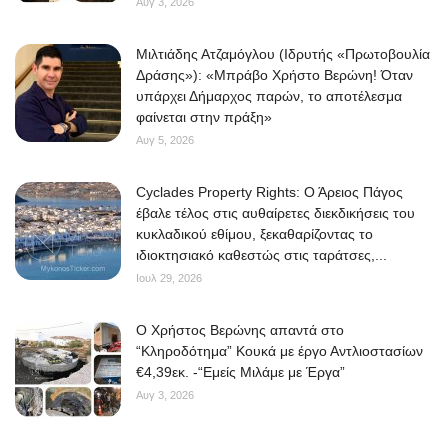
Αυγ 3, 2026
Μιλτιάδης Ατζαμόγλου (Ιδρυτής «Πρωτοβουλία
Δράσης»): «Μπράβο Χρήστο Βερώνη! Όταν
υπάρχει Δήμαρχος παρών, το αποτέλεσμα
φαίνεται στην πράξη»
Αυγ 5, 2026
Cyclades Property Rights: Ο Άρειος Πάγος
έβαλε τέλος στις αυθαίρετες διεκδικήσεις του
κυκλαδικού εθίμου, ξεκαθαρίζοντας το
ιδιοκτησιακό καθεστώς στις ταράτσες,...
Ιουλ 29, 2026
O Χρήστος Βερώνης απαντά στο
“Κληροδότημα” Κουκά με έργο Αντλιοστασίων
€4,39εκ. -“Εμείς Μιλάμε με Έργα”
Αυγ 3, 2026