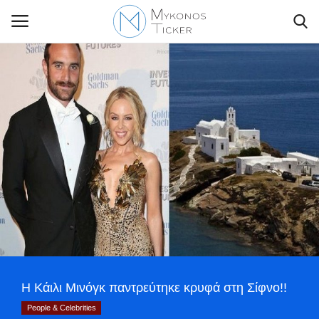
Contact Us
Politique
Business
Travel
World
Η Κάιλι Μινόγκ παντρεύτηκε κρυφά στη Σίφνο!!
Style Adorés
People & Celebrities