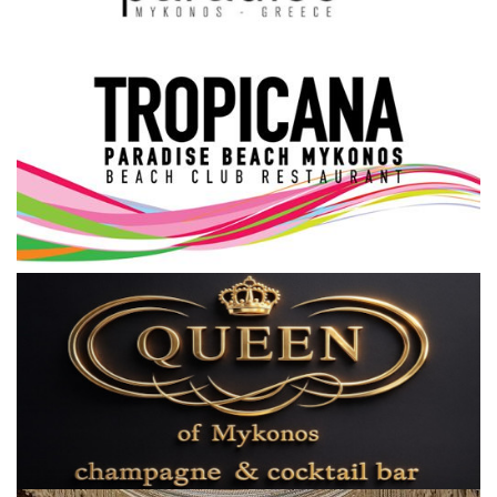
Science & Tech
Aegean Islands
Σεβασμιώτατος Δωρόθεος Β’
Cost Of Living Crisis
Opinion + Analysis
L’Art des Sens
Local Elections 2023
All News
About