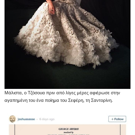
Mάλιστα, ο Τζόσουα πριν από λίγες μέρες αφιέρωσε στην
αγαπημένη του ένα ποίημα του Σεφέρη, τη Σαντορίνη.