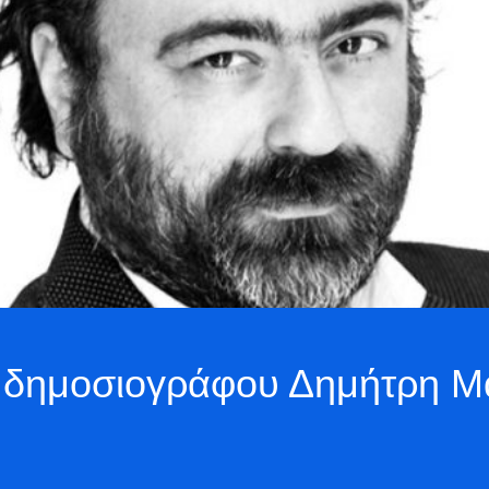
δημοσιογράφου Δημήτρη Μαν