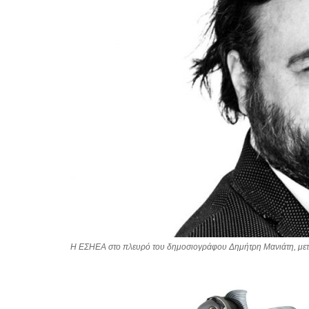
Η ΕΣΗΕΑ στο πλευρό του δημοσιογράφου Δημήτρη Μανιάτη, μετά