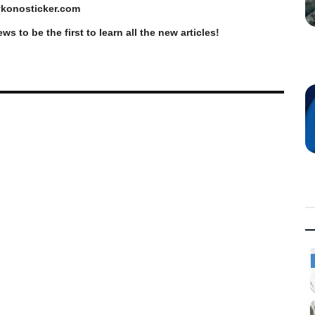
konosticker
.
com
ews
to be the first to learn all the new articles!
Law & Justice