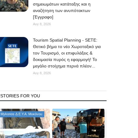
σημειωμάτων κατάταξης και η
αναζήτηση των ανυπότακτων
[Έγγραφο]
Αυγ 8, 2026
Tourism Spatial Planning - SETE:
Θετικό βήμα το νέο Χωροταξικό για
τον Τουρισμό, οι επιφυλάξεις &
δοκιμασία πυρός η εφαρμογή! Το
μεγάλο στοίχημα περνά πλέον...
Αυγ 8, 2026
STORIES FOR YOU
Mykonos Δ.Ε.Υ.Α. Μυκόνου
Consumer