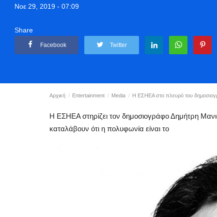
Νοε 29, 2019 - 07:09
Share
Facebook
Twitter
Αρχική
Entertainment
Media
Η ΕΣΗΕΑ στο πλευρό του δημοσιογρά
Η ΕΣΗΕΑ στηρίζει τον δημοσιογράφο Δημήτρη Μανιά
καταλάβουν ότι η πολυφωνία είναι το