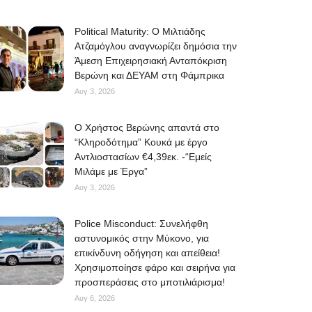
Political Maturity: Ο Μιλτιάδης
Ατζαμόγλου αναγνωρίζει δημόσια την
Άμεση Επιχειρησιακή Ανταπόκριση
Βερώνη και ΔΕΥΑΜ στη Φάμπρικα
Αυγ 3, 2026
O Χρήστος Βερώνης απαντά στο
“Κληροδότημα” Κουκά με έργο
Αντλιοστασίων €4,39εκ. -“Εμείς
Μιλάμε με Έργα”
Αυγ 3, 2026
Police Misconduct: Συνελήφθη
αστυνομικός στην Μύκονο, για
επικίνδυνη οδήγηση και απείθεια!
Χρησιμοποίησε φάρο και σειρήνα για
προσπεράσεις στο μποτιλιάρισμα!
Αυγ 6, 2026