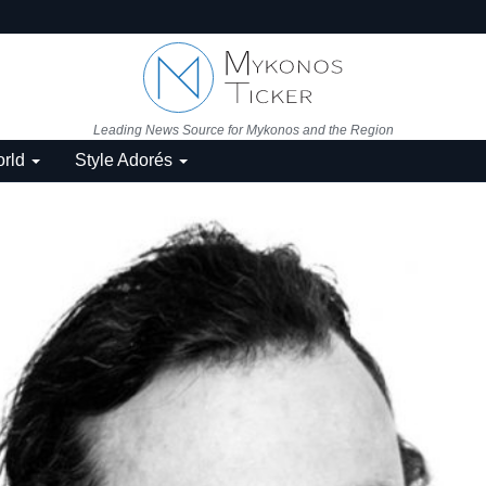
Leading News Source for Mykonos and the Region
rld
Style Adorés