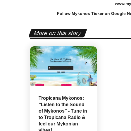
www
.
my
Follow Mykonos Ticker on
Google N
More on this story
Tropicana Mykonos:
“Listen to the Sound
Frontpages
of Mykonos” - Tune in
to Tropicana Radio &
feel our Mykonian
vibes!