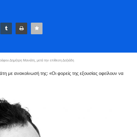
φου Δημήτρη Μανιάτη, μετά την επίθεση Δοξιάδη
τη με ανακοίνωσή της: «Οι φορείς της εξουσίας οφείλουν να