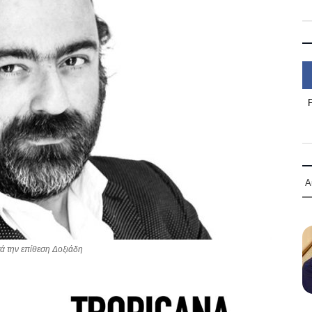
Α
 την επίθεση Δοξιάδη