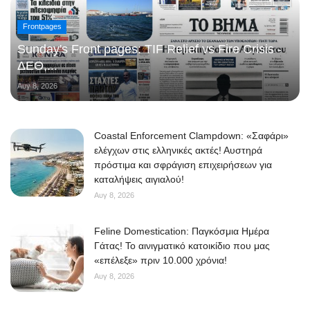
Frontpages
Sunday's Front pages: TIF Relief vs Fire Crisis -
ΔΕΘ,...
Αυγ 8, 2026
Coastal Enforcement Clampdown: «Σαφάρι»
ελέγχων στις ελληνικές ακτές! Αυστηρά
πρόστιμα και σφράγιση επιχειρήσεων για
καταλήψεις αιγιαλού!
Αυγ 8, 2026
Feline Domestication: Παγκόσμια Ημέρα
Γάτας! Το αινιγματικό κατοικίδιο που μας
«επέλεξε» πριν 10.000 χρόνια!
Αυγ 8, 2026