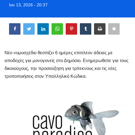
Ιαν 13, 2026 - 20:37
Style Adorés
Share
Entertainment
Arts & Culture
Mykonos
Νέο νομοσχέδιο θεσπίζει 6 ημέρες επιπλέον άδειας με
αποδοχές για μονογονείς στο Δημόσιο. Ενημερωθείτε για τους
Mykonos Ticker TV
δικαιούχους, την προσαύξηση για τρίτεκνους και τις νέες
τροποποιήσεις στον Υπαλληλικό Κώδικα.
Sport
Health
Sustainability
In Pictures