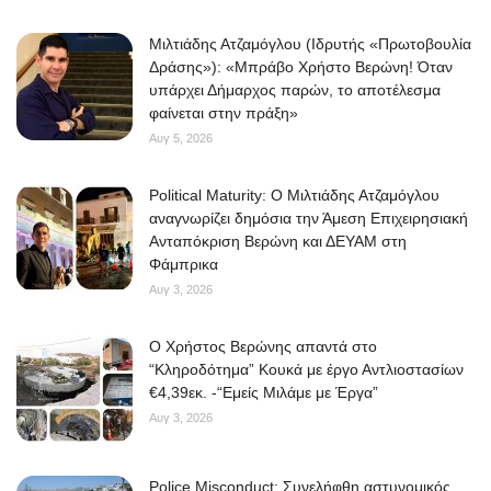
Μιλτιάδης Ατζαμόγλου (Ιδρυτής «Πρωτοβουλία
Δράσης»): «Μπράβο Χρήστο Βερώνη! Όταν
υπάρχει Δήμαρχος παρών, το αποτέλεσμα
φαίνεται στην πράξη»
Αυγ 5, 2026
Political Maturity: Ο Μιλτιάδης Ατζαμόγλου
αναγνωρίζει δημόσια την Άμεση Επιχειρησιακή
Ανταπόκριση Βερώνη και ΔΕΥΑΜ στη
Φάμπρικα
Αυγ 3, 2026
O Χρήστος Βερώνης απαντά στο
“Κληροδότημα” Κουκά με έργο Αντλιοστασίων
€4,39εκ. -“Εμείς Μιλάμε με Έργα”
Αυγ 3, 2026
Police Misconduct: Συνελήφθη αστυνομικός