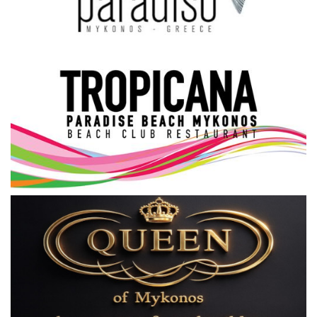
Science & Tech
Aegean Islands
Σεβασμιώτατος Δωρόθεος Β’
Cost Of Living Crisis
Opinion + Analysis
L’Art des Sens
Local Elections 2023
All News
About