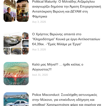
Political Maturity: Ο Μιλτιάδης Ατζαμόγλου
αναγνωρίζει δημόσια την Άμεση Επιχειρησιακή
Ανταπόκριση Βερώνη και ΔΕΥΑΜ στη
Φάμπρικα
Αυγ 3, 2026
O Χρήστος Βερώνης απαντά στο
“Κληροδότημα” Κουκά με έργο Αντλιοστασίων
€4,39εκ. -“Εμείς Μιλάμε με Έργα”
Αυγ 3, 2026
Kαλό μας Μήνα!!! ... ήρθε κιόλας ο
Αύγουστος!!!
Ιουλ 31, 2020
Police Misconduct: Συνελήφθη αστυνομικός
στην Μύκονο, για επικίνδυνη οδήγηση και
απείθεια! Χρησιμοποίησε φάρο και σειρήνα για