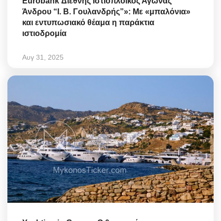
Eurobank Διεθνής Ιστιοπλοϊκός Αγώνας
Άνδρου “Ι. Β. Γουλανδρής”»: Με «μπαλόνια»
και εντυπωσιακό θέαμα η παράκτια
ιστιοδρομία
Αυγ 31, 2025