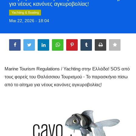
για νέους κανόνες αγκυροβολίας!
Greece
Yachting & Boating
Μαι 22, 2026 - 18:04
Entertainment
Share
Arts & Culture
Mykonos
Mykonos Ticker TV
Marine Tourism Regulations / Yachting στην Ελλάδα! SOS από
τους φορείς του Θαλάσσιου Τουρισμού - Το παρασκήνιο πίσω
Sport
από το αίτημα για νέους κανόνες αγκυροβολίας!
Sustainability
Health
In Pictures