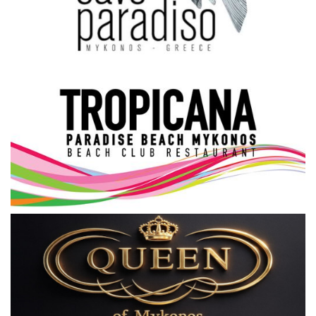
Science & Tech
Aegean Islands
Σεβασμιώτατος Δωρόθεος Β’
Cost Of Living Crisis
Opinion + Analysis
L’Art des Sens
All News
Local Elections 2023
About