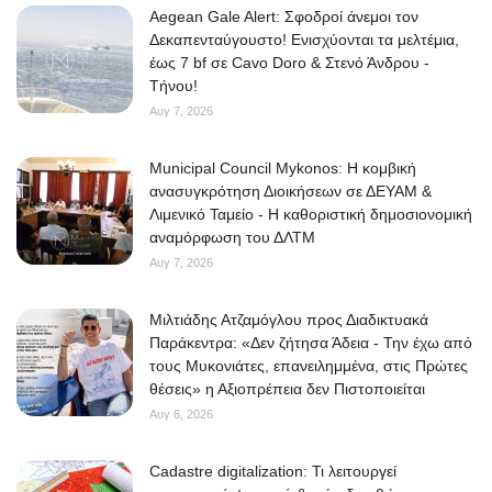
Aegean Gale Alert: Σφοδροί άνεμοι τον
Δεκαπενταύγουστο! Ενισχύονται τα μελτέμια,
έως 7 bf σε Cavo Doro & Στενό Άνδρου -
Τήνου!
Αυγ 7, 2026
Municipal Council Mykonos: Η κομβική
ανασυγκρότηση Διοικήσεων σε ΔΕΥΑΜ &
Λιμενικό Ταμείο - Η καθοριστική δημοσιονομική
αναμόρφωση του ΔΛΤΜ
Αυγ 7, 2026
Μιλτιάδης Ατζαμόγλου προς Διαδικτυακά
Παράκεντρα: «Δεν ζήτησα Άδεια - Την έχω από
τους Μυκονιάτες, επανειλημμένα, στις Πρώτες
θέσεις» η Αξιοπρέπεια δεν Πιστοποιείται
Αυγ 6, 2026
Cadastre digitalization: Τι λειτουργεί