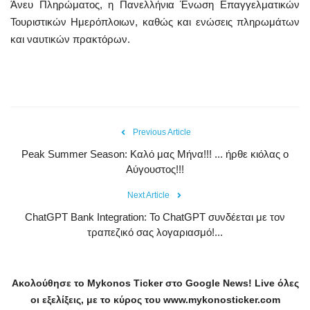
Άνευ Πληρώματος, η Πανελλήνια Ένωση Επαγγελματικών
Τουριστικών Ημερόπλοιων, καθώς και ενώσεις πληρωμάτων
και ναυτικών πρακτόρων.
Previous Article
Peak Summer Season: Kαλό μας Μήνα!!! ... ήρθε κιόλας ο
Αύγουστος!!!
Next Article
ChatGPT Bank Integration: Το ChatGPT συνδέεται με τον
τραπεζικό σας λογαριασμό!...
Ακολούθησε το
Mykonos
Ticker
στο
Google
News
!
Live
όλες
οι εξελίξεις, με το κύρος του
www
.
mykonosticker
.
com