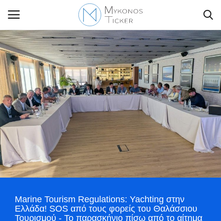
Contact Us
Politique
Business
Travel
World
Marine Tourism Regulations: Yachting στην
Style Adorés
Ελλάδα! SOS από τους φορείς του Θαλάσσιου
Τουρισμού - Το παρασκήνιο πίσω από το αίτημα