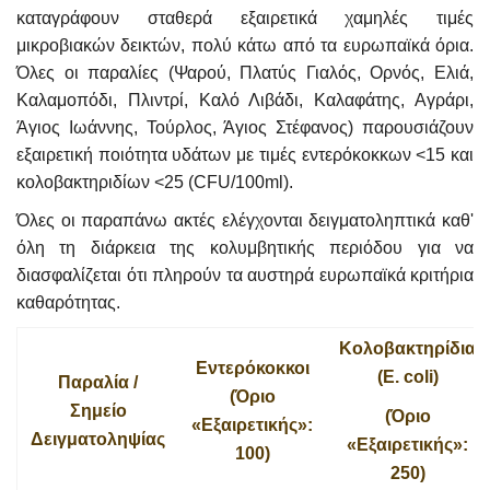
καταγράφουν σταθερά εξαιρετικά χαμηλές τιμές
μικροβιακών δεικτών, πολύ κάτω από τα ευρωπαϊκά όρια.
Όλες οι παραλίες (Ψαρού, Πλατύς Γιαλός, Ορνός, Ελιά,
Καλαμοπόδι, Πλιντρί, Καλό Λιβάδι, Καλαφάτης, Αγράρι,
Άγιος Ιωάννης, Τούρλος, Άγιος Στέφανος) παρουσιάζουν
εξαιρετική ποιότητα υδάτων με τιμές εντερόκοκκων <15 και
κολοβακτηριδίων <25 (CFU/100ml).
Όλες οι παραπάνω ακτές ελέγχονται δειγματοληπτικά καθ'
όλη τη διάρκεια της κολυμβητικής περιόδου για να
διασφαλίζεται ότι πληρούν τα αυστηρά ευρωπαϊκά κριτήρια
καθαρότητας.
Κολοβακτηρίδια
Εντερόκοκκοι
(E. coli)
Παραλία /
(Όριο
Σημείο
(Όριο
«Εξαιρετικής»:
Δειγματοληψίας
«Εξαιρετικής»:
100)
250)