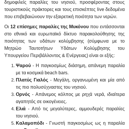
δημοφιλείς παραλίες του νησιού, προσφέροντας στους
τουριστικούς πράκτορες και τους επισκέπτες live δεδομένα
που επιβεβαιώνουν την εξαιρετική ποιότητα των νερών.
Οι
12 επίσημες παραλίες της Μυκόνου
που εντάσσονται
στο εθνικό και ευρωπαϊκό δίκτυο παρακολούθησης της
ποιότητας των υδάτων κολύμβησης (σύμφωνα με το
Μητρώο Ταυτοτήτων Υδάτων Κολύμβησης του
Υπουργείου Περιβάλλοντος & Ενέργειας) είναι οι εξής:
Ψαρού
- Η παγκοσμίως διάσημη, απάνεμη παραλία
με τα κοσμικά beach bars.
Πλατύς Γιαλός
- Μεγάλη, οργανωμένη και μία από
τις πιο πολυσύχναστες του νησιού.
Ορνός
- Απάνεμος κόλπος με ρηχά νερά, ιδιαίτερα
αγαπητός σε οικογένειες.
Ελιά
- Από τις μεγαλύτερες, αμμουδερές παραλίες
του νησιού.
Καλαμοπόδι
- Γνωστή παγκοσμίως ως η παραλία