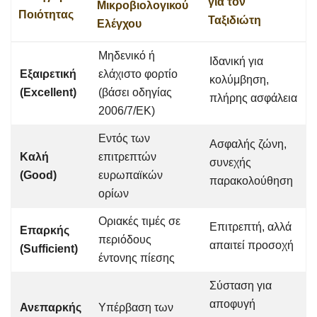
για τον
Μικροβιολογικού
Ποιότητας
Ταξιδιώτη
Ελέγχου
Μηδενικό ή
Ιδανική για
Εξαιρετική
ελάχιστο φορτίο
κολύμβηση,
(Excellent)
(βάσει οδηγίας
πλήρης ασφάλεια
2006/7/ΕΚ)
Εντός των
Ασφαλής ζώνη,
Καλή
επιτρεπτών
συνεχής
(Good)
ευρωπαϊκών
παρακολούθηση
ορίων
Οριακές τιμές σε
Επιτρεπτή, αλλά
Επαρκής
περιόδους
απαιτεί προσοχή
(Sufficient)
έντονης πίεσης
Σύσταση για
αποφυγή
Ανεπαρκής
Υπέρβαση των