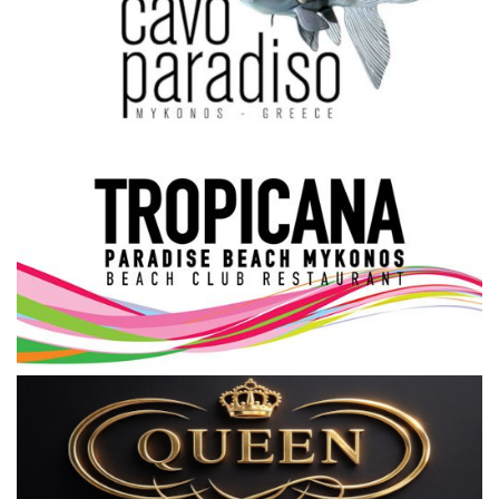
Science & Tech
Aegean Islands
Σεβασμιώτατος Δωρόθεος Β’
Cost Of Living Crisis
Opinion + Analysis
L’Art des Sens
All News
Local Elections 2023
About