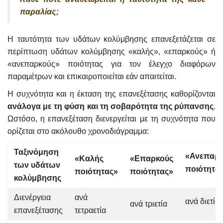
παραλίας;
Η ταυτότητα των υδάτων κολύμβησης επανεξετάζεται σε
περίπτωση υδάτων κολύμβησης «καλής», «επαρκούς» ή
«ανεπαρκούς» ποιότητας για τον έλεγχο διαφόρων
παραμέτρων και επικαιροποιείται εάν απαιτείται.
Η συχνότητα και η έκταση της επανεξέτασης καθορίζονται
ανάλογα με τη φύση και τη σοβαρότητα της ρύπανσης
.
Ωστόσο, η επανεξέταση διενεργείται με τη συχνότητα που
ορίζεται στο ακόλουθο χρονοδιάγραμμα:
Ταξινόμηση
«Ανεπαρκ
«Καλής
«Επαρκούς
των υδάτων
ποιότητα
ποιότητας»
ποιότητας»
κολύμβησης
Διενέργεια
ανά
ανά διετία
ανά τριετία
επανεξέτασης
τετραετία