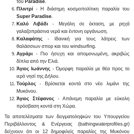
του
Paradise
.
Πλιντρί
- Η διάσημη κοσμοπολίτικη παραλία του
Super Paradise
.
Καλό Λιβάδι
- Μεγάλη σε έκταση, με ρηχά
γαλαζοπράσινα νερά και έντονη οργάνωση.
Καλαφάτης
- Ιδανική για τους λάτρεις των
θαλάσσιων σπορ και του windsurfing.
Αγράρι
- Πιο ήσυχη και απομονωμένη, ακριβώς
δίπλα από την Ελιά.
Άγιος Ιωάννης
- Όμορφη παραλία με θέα προς το
ιερό νησί της Δήλου.
Τούρλος
- Βρίσκεται κοντά στο νέο λιμάνι της
Μυκόνου.
Άγιος Στέφανος
- Απάνεμη παραλία με εύκολη
πρόσβαση κοντά στη Χώρα.
Τα αποτελέσματα των δειγματοληψιών του Υπουργείου
Περιβάλλοντος & Ενέργειας (bathingwaterprofiles.gr)
δείχνουν ότι οι 12 δημοφιλείς παραλίες της Μυκόνου