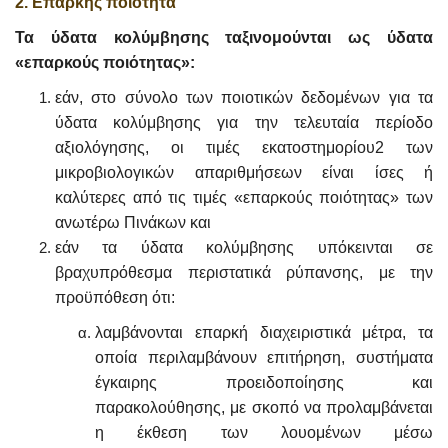
2. Επαρκής ποιότητα
Τα ύδατα κολύμβησης ταξινομούνται ως ύδατα
«επαρκούς ποιότητας»:
εάν, στο σύνολο των ποιοτικών δεδομένων για τα
ύδατα κολύμβησης για την τελευταία περίοδο
αξιολόγησης, οι τιμές εκατοστημορίου2 των
μικροβιολογικών απαριθμήσεων είναι ίσες ή
καλύτερες από τις τιμές «επαρκούς ποιότητας» των
ανωτέρω Πινάκων και
εάν τα ύδατα κολύμβησης υπόκεινται σε
βραχυπρόθεσμα περιστατικά ρύπανσης, με την
προϋπόθεση ότι:
λαμβάνονται επαρκή διαχειριστικά μέτρα, τα
οποία περιλαμβάνουν επιτήρηση, συστήματα
έγκαιρης προειδοποίησης και
παρακολούθησης, με σκοπό να προλαμβάνεται
η έκθεση των λουομένων μέσω