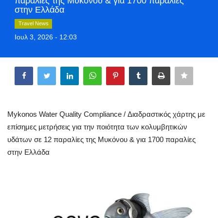
παραλίες της Μυκόνου & για 1700 παραλίες
Style Adorés
στην Ελλάδα
Travel News
Entertainment
Ιουλ 3, 2026 - 12:03
Arts & Culture
Share
Mykonos
Mykonos Ticker TV
Mykonos Water Quality Compliance / Διαδραστικός χάρτης με
επίσημες μετρήσεις για την ποιότητα των κολυμβητικών
Sport
υδάτων σε 12 παραλίες της Μυκόνου & για 1700 παραλίες
στην Ελλάδα
Sustainability
Health
In Pictures