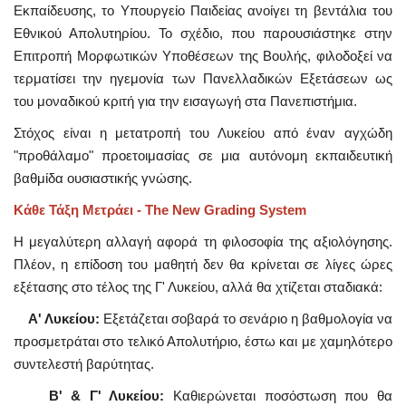
Εκπαίδευσης, το Υπουργείο Παιδείας ανοίγει τη βεντάλια του
Εθνικού Απολυτηρίου. Το σχέδιο, που παρουσιάστηκε στην
Επιτροπή Μορφωτικών Υποθέσεων της Βουλής, φιλοδοξεί να
τερματίσει την ηγεμονία των Πανελλαδικών Εξετάσεων ως
του μοναδικού κριτή για την εισαγωγή στα Πανεπιστήμια.
Στόχος είναι η μετατροπή του Λυκείου από έναν αγχώδη
"προθάλαμο" προετοιμασίας σε μια αυτόνομη εκπαιδευτική
βαθμίδα ουσιαστικής γνώσης.
Κάθε Τάξη Μετράει - The New Grading System
Η μεγαλύτερη αλλαγή αφορά τη φιλοσοφία της αξιολόγησης.
Πλέον, η επίδοση του μαθητή δεν θα κρίνεται σε λίγες ώρες
εξέτασης στο τέλος της Γ' Λυκείου, αλλά θα χτίζεται σταδιακά:
Α' Λυκείου:
Εξετάζεται σοβαρά το σενάριο η βαθμολογία να
προσμετράται στο τελικό Απολυτήριο, έστω και με χαμηλότερο
συντελεστή βαρύτητας.
Β' & Γ' Λυκείου:
Καθιερώνεται ποσόστωση που θα