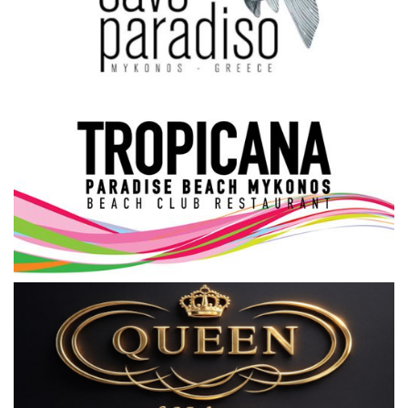
Science & Tech
Aegean Islands
Σεβασμιώτατος Δωρόθεος Β’
Cost Of Living Crisis
Opinion + Analysis
L’Art des Sens
All News
Local Elections 2023
About