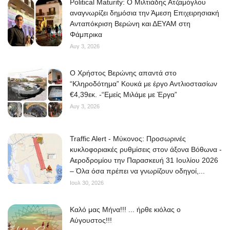
Political Maturity: Ο Μιλτιάδης Ατζαμόγλου
αναγνωρίζει δημόσια την Άμεση Επιχειρησιακή
Ανταπόκριση Βερώνη και ΔΕΥΑΜ στη
Φάμπρικα
Αυγ 3, 2026
O Χρήστος Βερώνης απαντά στο
“Κληροδότημα” Κουκά με έργο Αντλιοστασίων
€4,39εκ. -“Εμείς Μιλάμε με Έργα”
Αυγ 3, 2026
Traffic Alert - Μύκονος: Προσωρινές
κυκλοφοριακές ρυθμίσεις στον άξονα Βόθωνα -
Αεροδρομίου την Παρασκευή 31 Ιουλίου 2026
– Όλα όσα πρέπει να γνωρίζουν οδηγοί,...
Ιουλ 30, 2026
Kαλό μας Μήνα!!! ... ήρθε κιόλας ο
Αύγουστος!!!