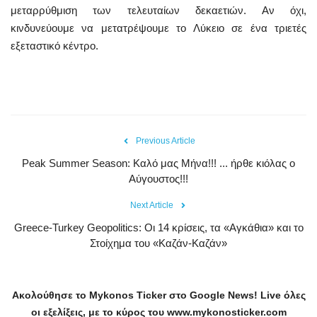
μεταρρύθμιση των τελευταίων δεκαετιών. Αν όχι,
κινδυνεύουμε να μετατρέψουμε το Λύκειο σε ένα τριετές
εξεταστικό κέντρο.
Previous Article
Peak Summer Season: Kαλό μας Μήνα!!! ... ήρθε κιόλας ο
Αύγουστος!!!
Next Article
Greece-Turkey Geopolitics: Οι 14 κρίσεις, τα «Αγκάθια» και το
Στοίχημα του «Καζάν-Καζάν»
Ακολούθησε το
Mykonos
Ticker
στο
Google
News
!
Live
όλες
οι εξελίξεις, με το κύρος του
www
.
mykonosticker
.
com