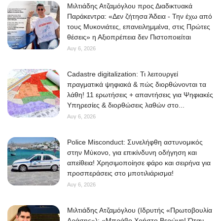
Μιλτιάδης Ατζαμόγλου προς Διαδικτυακά
Παράκεντρα: «Δεν ζήτησα Άδεια - Την έχω από
τους Μυκονιάτες, επανειλημμένα, στις Πρώτες
θέσεις» η Αξιοπρέπεια δεν Πιστοποιείται
Αυγ 6, 2026
Cadastre digitalization: Τι λειτουργεί
πραγματικά ψηφιακά & πώς διορθώνονται τα
λάθη! 11 ερωτήσεις + απαντήσεις για Ψηφιακές
Υπηρεσίες & διορθώσεις λαθών στο...
Αυγ 6, 2026
Police Misconduct: Συνελήφθη αστυνομικός
στην Μύκονο, για επικίνδυνη οδήγηση και
απείθεια! Χρησιμοποίησε φάρο και σειρήνα για
προσπεράσεις στο μποτιλιάρισμα!
Αυγ 6, 2026
Μιλτιάδης Ατζαμόγλου (Ιδρυτής «Πρωτοβουλία
Δράσης»): «Μπράβο Χρήστο Βερώνη! Όταν