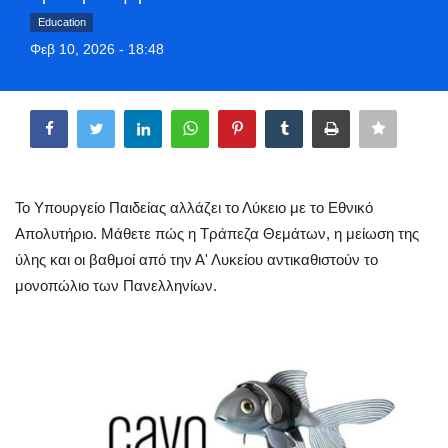
Style Adorés
Education
Φεβ 10, 2026 - 18:48
Entertainment
Share
Arts & Culture
Mykonos
Το Υπουργείο Παιδείας αλλάζει το Λύκειο με το Εθνικό
Mykonos Ticker TV
Απολυτήριο. Μάθετε πώς η Τράπεζα Θεμάτων, η μείωση της
ύλης και οι βαθμοί από την Α' Λυκείου αντικαθιστούν το
Sport
μονοπώλιο των Πανελληνίων.
Sustainability
Health
In Pictures