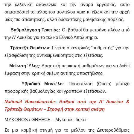
την ελληνική οικογένεια και την αγορά εργασίας, αυτό
σηματοδοτεί το τέλος του μοντέλου «μια κι έξω» και την αρχή
μιας πιο απαιτητικής, αλλά ουσιαστικής μαθησιακής πορείας.
Βαθμολόγηση Τριετίας:
Οι βαθμοί θα μετράνε πλέον από
την Α' Λυκείου για το τελικό Εθνικό Απολυτήριο.
Τράπεζα Θεμάτων:
Γίνεται ο κεντρικός "ρυθμιστής" για την
εξασφάλιση της αντικειμενικότητας στις εξετάσεις.
Μείωση Ύλης:
Δραστική περικοπή μαθημάτων για να δοθεί
έμφαση στην κριτική σκέψη αντί της αποστήθισης.
Υβριδικό Μοντέλο:
Ποσόστωση (Quota) μεταξύ
προφορικής βαθμολογίας και γραπτών εξετάσεων.
National Baccalaureate: Βαθμοί από την Α' Λυκείου &
Τράπεζα Θεμάτων – Στροφή στην κριτική σκέψη
MYKONOS / GREECE – Mykonos Ticker
Σε μια κομβική στιγμή για το μέλλον της Δευτεροβάθμιας