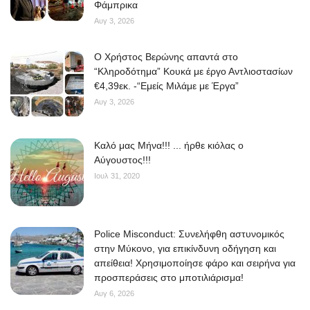
Φάμπρικα
Αυγ 3, 2026
O Χρήστος Βερώνης απαντά στο
“Κληροδότημα” Κουκά με έργο Αντλιοστασίων
€4,39εκ. -“Εμείς Μιλάμε με Έργα”
Αυγ 3, 2026
Kαλό μας Μήνα!!! ... ήρθε κιόλας ο
Αύγουστος!!!
Ιουλ 31, 2020
Police Misconduct: Συνελήφθη αστυνομικός
στην Μύκονο, για επικίνδυνη οδήγηση και
απείθεια! Χρησιμοποίησε φάρο και σειρήνα για
προσπεράσεις στο μποτιλιάρισμα!
Αυγ 6, 2026