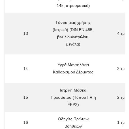
145, ατραυματικό)
Γάντια μιας χρήσης
(Ιατρικά) (DIN EN 455,
13
4 τμχ
βινυλίου/νιτριλίου,
μεγάλα)
Υγρά Μαντηλάκια
14
2 τμχ
Καθαρισμού Δέρματος
Ιατρική Μάσκα
15
Προσώπου (Τύπου IIR ή
2 τμχ
FFP2)
Οδηγίες Πρώτων
16
1 τμχ
Βοηθειών