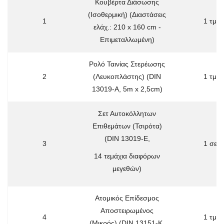
Κουβέρτα Διάσωσης
(Ισοθερμική) (Διαστάσεις
1
1 τμχ
ελάχ.: 210 x 160 cm -
Επιμεταλλωμένη)
Ρολό Ταινίας Στερέωσης
2
(Λευκοπλάστης) (DIN
1 τμχ
13019-A, 5m x 2,5cm)
Σετ Αυτοκόλλητων
Επιθεμάτων (Τσιρότα)
(DIN 13019-E,
3
1 σετ
14 τεμάχια διαφόρων
μεγεθών)
Ατομικός Επίδεσμος
Αποστειρωμένος
4
1 τμχ
(Μικρός) (DIN 13151-K,