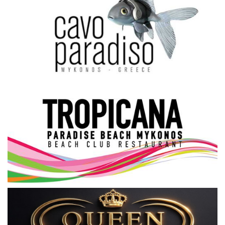
Science & Tech
Aegean Islands
Σεβασμιώτατος Δωρόθεος Β’
Cost Of Living Crisis
Opinion + Analysis
L’Art des Sens
All News
Local Elections 2023
About