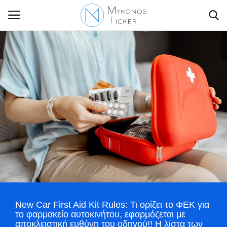
Contact Us
Politique
Business
Travel
World
New Car First Aid Kit Rules: Τι ορίζει το ΦΕΚ για
Style Adorés
το φαρμακείο αυτοκινήτου, εφαρμόζεται με
αποκλειστική ευθύνη του οδηγού!! Η λίστα των