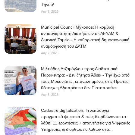
Τήνου!
Αυγ 7, 2026
Municipal Council Mykonos: Η κομβική
ανασυγκρότηση Διοικήσεων σε ΔΕΥΑΜ &
Λιμενικό Ταμείο - Η καθοριστική δημοσιονομική
αναμόρφωση του ΔΛΤΜ
Αυγ 7, 2026
Μιλτιάδης Ατζαμόγλου προς Διαδικτυακά
Παράκεντρα: «Δεν ζήτησα Άδεια - Την έχω από
τους Μυκονιάτες, επανειλημμένα, στις Πρώτες
θέσεις» η Αξιοπρέπεια δεν Πιστοποιείται
Αυγ 6, 2026
Cadastre digitalization: Τι λειτουργεί
πραγματικά ψηφιακά & πώς διορθώνονται τα
λάθη! 11 ερωτήσεις + απαντήσεις για Ψηφιακές
Υπηρεσίες & διορθώσεις λαθών στο...