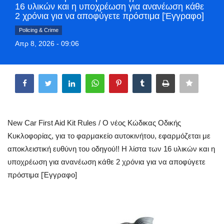
16 υλικών και η υποχρέωση για ανανέωση κάθε
Greece
2 χρόνια για να αποφύγετε πρόστιμα [Έγγραφο]
Policing & Crime
Entertainment
Απρ 8, 2026 - 09:06
Arts & Culture
Share
Mykonos
Mykonos Ticker TV
New Car First Aid Kit Rules / Ο νέος Κώδικας Οδικής
Κυκλοφορίας, για το φαρμακείο αυτοκινήτου, εφαρμόζεται με
Sport
αποκλειστική ευθύνη του οδηγού!! Η λίστα των 16 υλικών και η
υποχρέωση για ανανέωση κάθε 2 χρόνια για να αποφύγετε
Sustainability
πρόστιμα [Έγγραφο]
Health
In Pictures