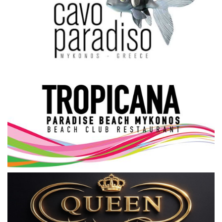
Science & Tech
Aegean Islands
Σεβασμιώτατος Δωρόθεος Β’
Cost Of Living Crisis
Opinion + Analysis
L’Art des Sens
All News
Local Elections 2023
About