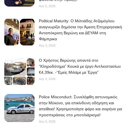
Αυγ 5, 2026
Political Maturity: Ο Μιλτιάδης Ατζαμόγλου
αναγνωρίζει δημόσια την Άμεση Επιχειρησιακή
Ανταπόκριση Βερώνη και ΔΕΥΑΜ στη
Φάμπρικα
Αυγ 3, 2026
O Χρήστος Βερώνης απαντά στο
“Κληροδότημα” Κουκά με έργο Αντλιοστασίων
€4,39εκ. -“Εμείς Μιλάμε με Έργα”
Αυγ 3, 2026
Police Misconduct: Συνελήφθη αστυνομικός
στην Μύκονο, για επικίνδυνη οδήγηση και
απείθεια! Χρησιμοποίησε φάρο και σειρήνα για
προσπεράσεις στο μποτιλιάρισμα!
Αυγ 6, 2026