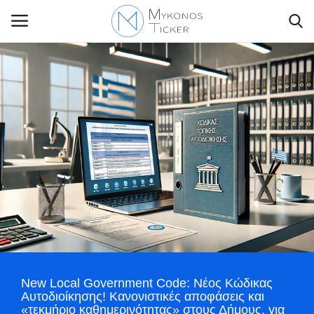
Contact Us
Politique
Business
Travel
World
New Local Government Code: Νέος Κώδικας
Style Adorés
Αυτοδιοίκησης! Κανονιστικές αποφάσεις και
«τεκμήριο καθημερινότητας» στους Δήμους, για