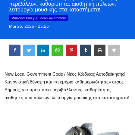
περιβάλλον, καθαριότητα, αισθητική πόλεων,
Greece
λειτουργία μουσικής στα καταστήματα!
Municipal Policy & Local Government
Entertainment
Μαι 26, 2026 - 15:25
Arts & Culture
Share
Mykonos
Mykonos Ticker TV
New Local Government Code / Νέος Κώδικας Αυτοδιοίκησης!
Κανονιστική δύναμη και «τεκμήριο καθημερινότητας» στους
Sport
Δήμους, για προστασία περιβάλλοντος, καθαριότητα,
αισθητική των πόλεων, λειτουργία μουσικής στα καταστήματα!
Sustainability
Health
In Pictures