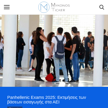
Contact Us
Politique
Business
Travel
World
Panhellenic Exams 2025: Εκτιμήσεις των
Greece
βάσεων εισαγωγής στα ΑΕΙ