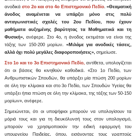
ανοδικά
στο 2ο και στο 4ο Επιστημονικό Πεδίο
.
«Θεαματική
άνοδος αναμένεται να υπάρξει μόνο στις πολύ
ανταγωνιστικές σχολές του 2ου Πεδίου, που έχουν
μαθήματα αυξημένης βαρύτητας τα Μαθηματικά και τη
Φυσική»,
ανέφερε. Στο 4ο, η άνοδος εκτιμάται να είναι της
τάξης των 150-200 μορίων.
«Μιλάμε για ανοδικές τάσεις,
αλλά όχι πολύ μεγάλες διαφοροποιήσεις»,
σημείωσε.
Στο 1ο και το 3ο Επιστημονικό Πεδίο,
αντίθετα, υπολογίζεται
ότι οι βάσεις θα κινηθούν καθοδικά. «Στο 1ο Πεδίο, των
Ανθρωπιστικών Σπουδών, θα υπάρξει μία πτώση 200 μορίων
σε όλη την κλίμακα και στο 3ο Πεδίο, των Σπουδών Υγείας θα
υπάρξει ήπια πτώση σε όλη την κλίμακα, της τάξης των 50-150
μορίων», ανέφερε.
Σημειώνεται, ότι οι υποψήφιοι μπορούν να υπολογίσουν τα
μόριά τους και για τη διευκόλυνσή τους στον υπολογισμό,
μπορούν να χρησιμοποιούν την ειδική εφαρμογή του
υπουργείου Παιδείας, όπου, εισάγοντας τους γραπτούς