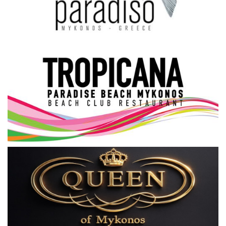
Science & Tech
Aegean Islands
Σεβασμιώτατος Δωρόθεος Β’
Cost Of Living Crisis
Opinion + Analysis
L’Art des Sens
All News
Local Elections 2023
About