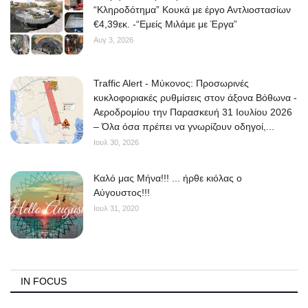
“Κληροδότημα” Κουκά με έργο Αντλιοστασίων
€4,39εκ. -“Εμείς Μιλάμε με Έργα”
Αυγ 3, 2026
Traffic Alert - Μύκονος: Προσωρινές
κυκλοφοριακές ρυθμίσεις στον άξονα Βόθωνα -
Αεροδρομίου την Παρασκευή 31 Ιουλίου 2026
– Όλα όσα πρέπει να γνωρίζουν οδηγοί,...
Ιουλ 30, 2026
Kαλό μας Μήνα!!! ... ήρθε κιόλας ο
Αύγουστος!!!
Ιουλ 31, 2020
IN FOCUS