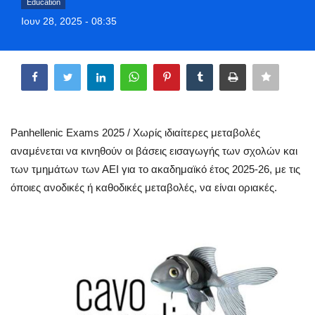
Education
Style Adorés
Ιουν 28, 2025 - 08:35
Entertainment
Share
Arts & Culture
Mykonos
Panhellenic Exams 2025 / Χωρίς ιδιαίτερες μεταβολές
αναμένεται να κινηθούν οι βάσεις εισαγωγής των σχολών και
Mykonos Ticker TV
των τμημάτων των ΑΕΙ για το ακαδημαϊκό έτος 2025-26, με τις
όποιες ανοδικές ή καθοδικές μεταβολές, να είναι οριακές.
Sport
Sustainability
Health
In Pictures