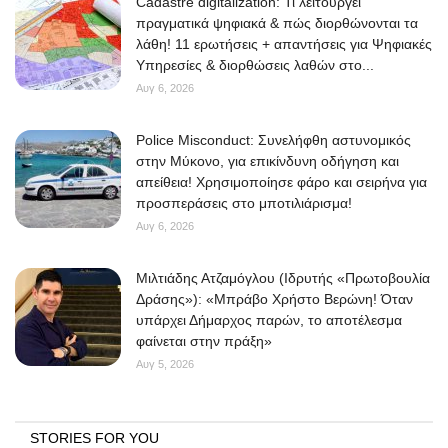
Cadastre digitalization: Τι λειτουργεί
πραγματικά ψηφιακά & πώς διορθώνονται τα
λάθη! 11 ερωτήσεις + απαντήσεις για Ψηφιακές
Υπηρεσίες & διορθώσεις λαθών στο...
Αυγ 6, 2026
Police Misconduct: Συνελήφθη αστυνομικός
στην Μύκονο, για επικίνδυνη οδήγηση και
απείθεια! Χρησιμοποίησε φάρο και σειρήνα για
προσπεράσεις στο μποτιλιάρισμα!
Αυγ 6, 2026
Μιλτιάδης Ατζαμόγλου (Ιδρυτής «Πρωτοβουλία
Δράσης»): «Μπράβο Χρήστο Βερώνη! Όταν
υπάρχει Δήμαρχος παρών, το αποτέλεσμα
φαίνεται στην πράξη»
Αυγ 5, 2026
STORIES FOR YOU