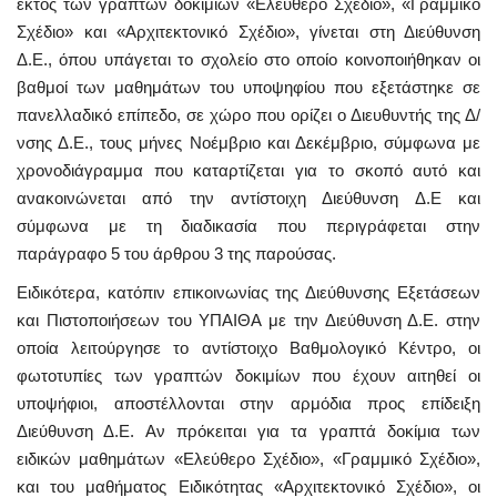
εκτός των γραπτών δοκιμίων «Ελεύθερο Σχέδιο», «Γραμμικό
Σχέδιο» και «Αρχιτεκτονικό Σχέδιο», γίνεται στη Διεύθυνση
Δ.Ε., όπου υπάγεται το σχολείο στο οποίο κοινοποιήθηκαν οι
βαθμοί των μαθημάτων του υποψηφίου που εξετάστηκε σε
πανελλαδικό επίπεδο, σε χώρο που ορίζει ο Διευθυντής της Δ/
νσης Δ.Ε., τους μήνες Νοέμβριο και Δεκέμβριο, σύμφωνα με
χρονοδιάγραμμα που καταρτίζεται για το σκοπό αυτό και
ανακοινώνεται από την αντίστοιχη Διεύθυνση Δ.Ε και
σύμφωνα με τη διαδικασία που περιγράφεται στην
παράγραφο 5 του άρθρου 3 της παρούσας.
Ειδικότερα, κατόπιν επικοινωνίας της Διεύθυνσης Εξετάσεων
και Πιστοποιήσεων του ΥΠΑΙΘΑ με την Διεύθυνση Δ.Ε. στην
οποία λειτούργησε το αντίστοιχο Βαθμολογικό Κέντρο, οι
φωτοτυπίες των γραπτών δοκιμίων που έχουν αιτηθεί οι
υποψήφιοι, αποστέλλονται στην αρμόδια προς επίδειξη
Διεύθυνση Δ.Ε. Αν πρόκειται για τα γραπτά δοκίμια των
ειδικών μαθημάτων «Ελεύθερο Σχέδιο», «Γραμμικό Σχέδιο»,
και του μαθήματος Ειδικότητας «Αρχιτεκτονικό Σχέδιο», οι