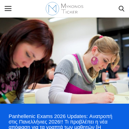
Contact Us
Politique
Business
Travel
World
Panhellenic Exams 2026 Updates: Ανατροπή
Style Adorés
στις Πανελλήνιες 2026!! Τι προβλέπει η νέα
απόφαση για τα γραπτά των μαθητών [Η