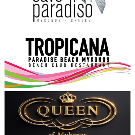
Science & Tech
Aegean Islands
Σεβασμιώτατος Δωρόθεος Β’
Cost Of Living Crisis
Opinion + Analysis
L’Art des Sens
All News
Local Elections 2023
About