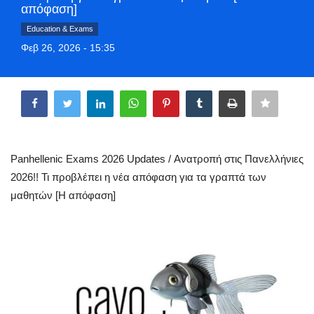
απόφαση]
Greece
Education & Exams
Φεβ 26, 2026 - 15:35
Entertainment
Share
Arts & Culture
Mykonos
Mykonos Ticker TV
Panhellenic Exams 2026 Updates / Ανατροπή στις Πανελλήνιες
2026!! Τι προβλέπει η νέα απόφαση για τα γραπτά των
Sport
μαθητών [Η απόφαση]
Sustainability
Health
In Pictures