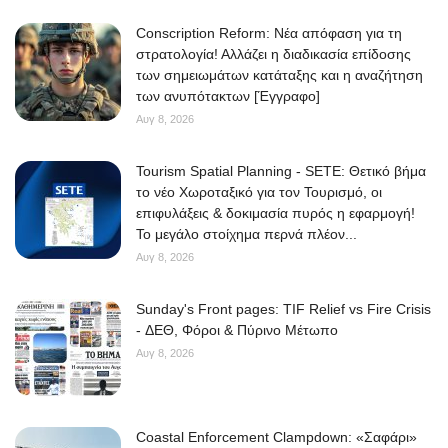
Conscription Reform: Νέα απόφαση για τη
στρατολογία! Αλλάζει η διαδικασία επίδοσης
των σημειωμάτων κατάταξης και η αναζήτηση
των ανυπότακτων [Έγγραφο]
Αυγ 8, 2026
Tourism Spatial Planning - SETE: Θετικό βήμα
το νέο Χωροταξικό για τον Τουρισμό, οι
επιφυλάξεις & δοκιμασία πυρός η εφαρμογή!
Το μεγάλο στοίχημα περνά πλέον...
Αυγ 8, 2026
Sunday's Front pages: TIF Relief vs Fire Crisis
- ΔΕΘ, Φόροι & Πύρινο Μέτωπο
Αυγ 8, 2026
Coastal Enforcement Clampdown: «Σαφάρι»