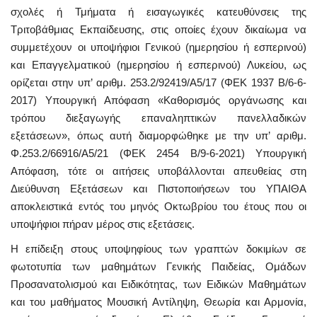
σχολές ή Τμήματα ή εισαγωγικές κατευθύνσεις της
Τριτοβάθμιας Εκπαίδευσης, στις οποίες έχουν δικαίωμα να
συμμετέχουν οι υποψήφιοι Γενικού (ημερησίου ή εσπερινού)
και Επαγγελματικού (ημερησίου ή εσπερινού) Λυκείου, ως
ορίζεται στην υπ’ αριθμ. 253.2/92419/Α5/17 (ΦΕΚ 1937 Β/6-6-
2017) Υπουργική Απόφαση «Καθορισμός οργάνωσης και
τρόπου διεξαγωγής επαναληπτικών πανελλαδικών
εξετάσεων», όπως αυτή διαμορφώθηκε με την υπ’ αριθμ.
Φ.253.2/66916/Α5/21 (ΦΕΚ 2454 Β/9-6-2021) Υπουργική
Απόφαση, τότε οι αιτήσεις υποβάλλονται απευθείας στη
Διεύθυνση Εξετάσεων και Πιστοποιήσεων του ΥΠΑΙΘΑ
αποκλειστικά εντός του μηνός Οκτωβρίου του έτους που οι
υποψήφιοι πήραν μέρος στις εξετάσεις.
Η επίδειξη στους υποψηφίους των γραπτών δοκιμίων σε
φωτοτυπία των μαθημάτων Γενικής Παιδείας, Ομάδων
Προσανατολισμού και Ειδικότητας, των Ειδικών Μαθημάτων
και του μαθήματος Μουσική Αντίληψη, Θεωρία και Αρμονία,