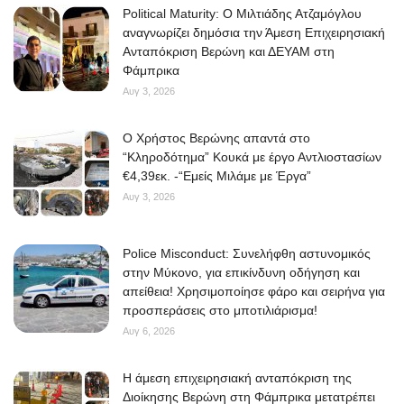
Political Maturity: Ο Μιλτιάδης Ατζαμόγλου
αναγνωρίζει δημόσια την Άμεση Επιχειρησιακή
Ανταπόκριση Βερώνη και ΔΕΥΑΜ στη
Φάμπρικα
Αυγ 3, 2026
O Χρήστος Βερώνης απαντά στο
“Κληροδότημα” Κουκά με έργο Αντλιοστασίων
€4,39εκ. -“Εμείς Μιλάμε με Έργα”
Αυγ 3, 2026
Police Misconduct: Συνελήφθη αστυνομικός
στην Μύκονο, για επικίνδυνη οδήγηση και
απείθεια! Χρησιμοποίησε φάρο και σειρήνα για
προσπεράσεις στο μποτιλιάρισμα!
Αυγ 6, 2026
Η άμεση επιχειρησιακή ανταπόκριση της
Διοίκησης Βερώνη στη Φάμπρικα μετατρέπει