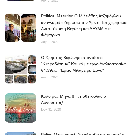
Αυγ 5, 2026
Political Maturity: Ο Μιλτιάδης Ατζαμόγλου
αναγνωρίζει δημόσια την Άμεση Επιχειρησιακή
Ανταπόκριση Βερώνη και ΔΕΥΑΜ στη
Φάμπρικα
Αυγ 3, 2026
O Χρήστος Βερώνης απαντά στο
“Κληροδότημα” Κουκά με έργο Αντλιοστασίων
€4,39εκ. -“Εμείς Μιλάμε με Έργα”
Αυγ 3, 2026
Kαλό μας Μήνα!!! ... ήρθε κιόλας ο
Αύγουστος!!!
Ιουλ 31, 2020
Police Misconduct: Συνελήφθη αστυνομικός