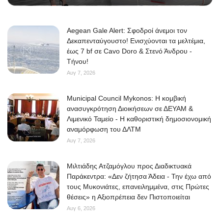
Aegean Gale Alert: Σφοδροί άνεμοι τον
Δεκαπενταύγουστο! Ενισχύονται τα μελτέμια,
έως 7 bf σε Cavo Doro & Στενό Άνδρου -
Τήνου!
Αυγ 7, 2026
Municipal Council Mykonos: Η κομβική
ανασυγκρότηση Διοικήσεων σε ΔΕΥΑΜ &
Λιμενικό Ταμείο - Η καθοριστική δημοσιονομική
αναμόρφωση του ΔΛΤΜ
Αυγ 7, 2026
Μιλτιάδης Ατζαμόγλου προς Διαδικτυακά
Παράκεντρα: «Δεν ζήτησα Άδεια - Την έχω από
τους Μυκονιάτες, επανειλημμένα, στις Πρώτες
θέσεις» η Αξιοπρέπεια δεν Πιστοποιείται
Αυγ 6, 2026