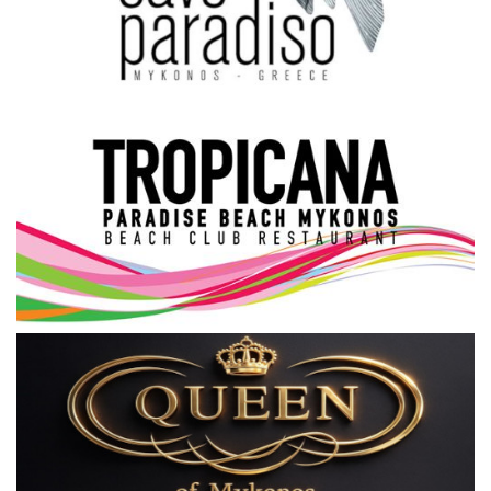
Science & Tech
Aegean Islands
Σεβασμιώτατος Δωρόθεος Β’
Cost Of Living Crisis
Opinion + Analysis
L’Art des Sens
All News
Local Elections 2023
About