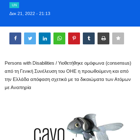
UN
Greece
Δεκ 21, 2022 - 21:13
Entertainment
Share
Arts & Culture
Mykonos
Persons with Disabilities / Υιοθετήθηκε ομόφωνα (consensus)
Mykonos Ticker TV
από τη Γενική Συνέλευση του ΟΗΕ η προωθούμενη και από
την Ελλάδα απόφαση σχετικά με τα δικαιώματα των Ατόμων
Sport
με Αναπηρία
Sustainability
Health
In Pictures