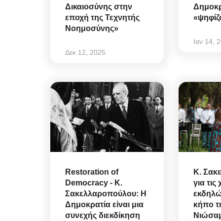
Δικαιοσύνης στην
Δημοκρα
εποχή της Τεχνητής
«ψηφίζ
Νοημοσύνης»
Ιαν 14, 
Δεκ 12, 2025
Mykonos Δ.Ε.Υ.Α. Μυκόνου
Restoration of
Κ. Σακ
Democracy - Κ.
για τις
Σακελλαροπούλου: Η
εκδηλώ
Δημοκρατία είναι μια
κήπο τ
συνεχής διεκδίκηση
Νιώσαμ