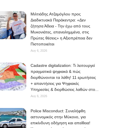
Μιλτιάδης Ατζαμόγλου προς
Διαδικτυακά Παράκεντρα: «Δεν
ζήτησα Άδεια - Την έχω από τους
Μυκονιάτες, επανειλημμένα, στις
Πρώτες θέσεις» η Αξιοπρέπεια δεν
Πιστοποιείται
Αυγ 6, 2026
Cadastre digitalization: Τι λειτουργεί
πραγματικά ψηφιακά & πώς
διορθώνονται τα λάθη! 11 ερωτήσεις
+ απαντήσεις για Ψηφιακές
Υπηρεσίες & διορθώσεις λαθών στο...
Αυγ 6, 2026
Police Misconduct: Συνελήφθη
αστυνομικός στην Μύκονο, για
επικίνδυνη οδήγηση και απείθεια!