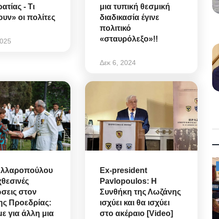
τίας - Τι
μια τυπική θεσμική
ουν» οι πολίτες
διαδικασία έγινε
πολιτικό
«σταυρόλεξο»!!
2025
Δεκ 6, 2024
Mykonos News
ελλαροπούλου
Ex-president
 χθεσινές
Pavlopoulos: Η
σεις στον
Συνθήκη της Λωζάνης
ης Προεδρίας:
ισχύει και θα ισχύει
ε για άλλη μια
στο ακέραιο [Video]