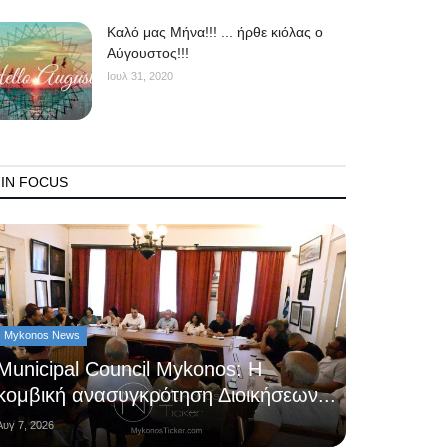
Kαλό μας Μήνα!!! ... ήρθε κιόλας ο
Αύγουστος!!!
Ιουλ 31, 2020
IN FOCUS
Mykonos News
Municipal Council Mykonos: Η
κομβική ανασυγκρότηση Διοικήσεων...
Αυγ 7, 2026