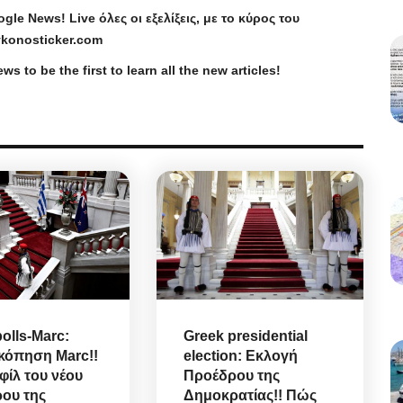
ogle
News
!
Live
όλες οι εξελίξεις, με το κύρος του
konosticker
.
com
ews
to be the first to learn all the new articles!
olls-Marc:
Greek presidential
όπηση Marc!!
election: Εκλογή
φίλ του νέου
Προέδρου της
ου της
Δημοκρατίας!! Πώς