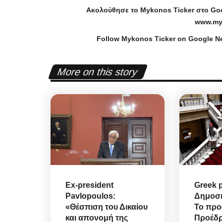
Ακολούθησε το
Mykonos
Ticker
στο
Go
www
.
my
Follow Mykonos Ticker on
Google N
More on this story
Ex-president
Greek p
Pavlopoulos:
Δημοσκ
«Θέσπιση του Δικαίου
Το προ
και απονομή της
Προέδρ