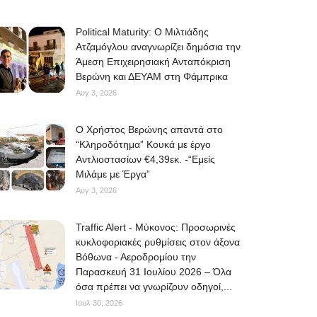
Political Maturity: Ο Μιλτιάδης
Ατζαμόγλου αναγνωρίζει δημόσια την
Άμεση Επιχειρησιακή Ανταπόκριση
Βερώνη και ΔΕΥΑΜ στη Φάμπρικα
Αυγ 3, 2026
O Χρήστος Βερώνης απαντά στο
“Κληροδότημα” Κουκά με έργο
Αντλιοστασίων €4,39εκ. -“Εμείς
Μιλάμε με Έργα”
Αυγ 3, 2026
Traffic Alert - Μύκονος: Προσωρινές
κυκλοφοριακές ρυθμίσεις στον άξονα
Βόθωνα - Αεροδρομίου την
Παρασκευή 31 Ιουλίου 2026 – Όλα
όσα πρέπει να γνωρίζουν οδηγοί,...
Ιουλ 30, 2026