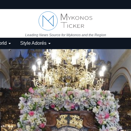
Leading News Source for Mykonos and the Region
rld
Style Adorés