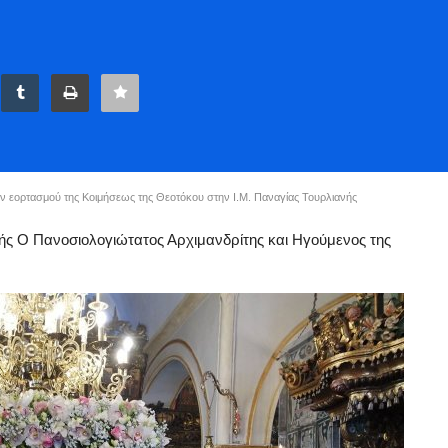
εορτασμού της Κοιμήσεως της Θεοτόκου στην Ι.Μ. Παναγίας Τουρλιανής
τής Ο Πανοσιολογιώτατος Αρχιμανδρίτης και Ηγούμενος της