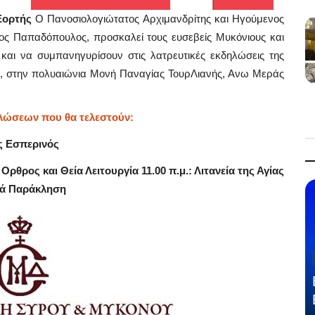
Εορτής
Ο Πανοσιολογιώτατος Αρχιμανδρίτης και Ηγούμενος
ος Παπαδόπουλος, προσκαλεί τους ευσεβείς Μυκόνιους και
αι να συμπανηγυρίσουν στις λατρευτικές εκδηλώσεις της
υ, στην πολυαιώνια Μονή Παναγίας ΤουρΛιανής, Ανω Μεράς
λώσεων που θα τελεστούν:
ος Εσπερινός
: Ορθρος και Θεία Λειτουργία
11.00 π.μ.: Λιτανεία της Αγίας
ερά Παράκληση