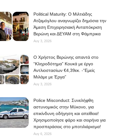
Political Maturity: Ο Μιλτιάδης
Ατζαμόγλου αναγνωρίζει δημόσια την
Άμεση Επιχειρησιακή Ανταπόκριση
Βερώνη και ΔΕΥΑΜ στη Φάμπρικα
Αυγ 3, 2026
O Χρήστος Βερώνης απαντά στο
“Κληροδότημα” Κουκά με έργο
Αντλιοστασίων €4,39εκ. -“Εμείς
Μιλάμε με Έργα”
Αυγ 3, 2026
Police Misconduct: Συνελήφθη
αστυνομικός στην Μύκονο, για
επικίνδυνη οδήγηση και απείθεια!
Χρησιμοποίησε φάρο και σειρήνα για
προσπεράσεις στο μποτιλιάρισμα!
Αυγ 6, 2026