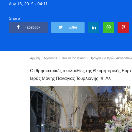
Αυγ 13, 2019 - 04:11
Share
Facebook
Twitter
Αρχική
Mykonos
Talk of the Island
Πρόγραμμα Ιερών Ακολουθιών 
Οι θρησκευτικές ακολουθίες της Θεομητορικής Εορ
Ιεράς Μονής Παναγίας Τουρλιανής π. Αλ