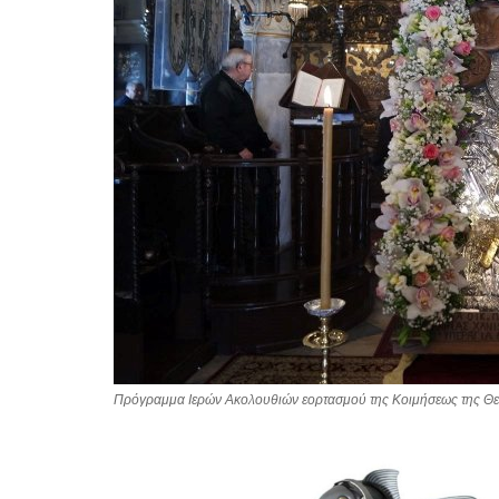
Πρόγραμμα Ιερών Ακολουθιών εορτασμού της Κοιμήσεως της Θεο