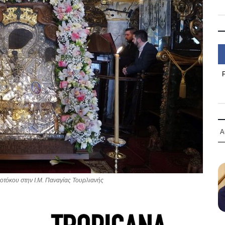
Α
τόκου στην Ι.Μ. Παναγίας Τουρλιανής