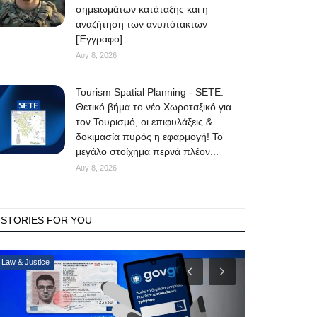
σημειωμάτων κατάταξης και η
αναζήτηση των ανυπότακτων
[Έγγραφο]
Αυγ 8, 2026
Tourism Spatial Planning - SETE:
Θετικό βήμα το νέο Χωροταξικό για
τον Τουρισμό, οι επιφυλάξεις &
δοκιμασία πυρός η εφαρμογή! Το
μεγάλο στοίχημα περνά πλέον...
Αυγ 8, 2026
STORIES FOR YOU
Mykonos Δ.Ε.Υ.Α. Μυκόνου
Consumer