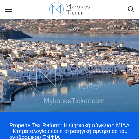
Contact Us
Politique
Business
Travel
World
Property Tax Reform: Η ψηφιακή σύγκλιση ΜΙΔΑ
Style Adorés
- Κτηματολογίου και η στρατηγική αμνηστίας του
αναδρομικού ΕΝΦΙΑ