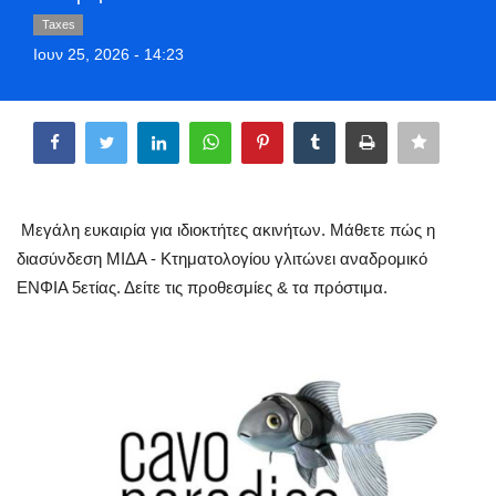
Greece
Taxes
Ιουν 25, 2026 - 14:23
Entertainment
Share
Arts & Culture
Mykonos
Μεγάλη ευκαιρία για ιδιοκτήτες ακινήτων. Μάθετε πώς η
Mykonos Ticker TV
διασύνδεση ΜΙΔΑ - Κτηματολογίου γλιτώνει αναδρομικό
ΕΝΦΙΑ 5ετίας. Δείτε τις προθεσμίες & τα πρόστιμα.
Sport
Sustainability
Health
In Pictures