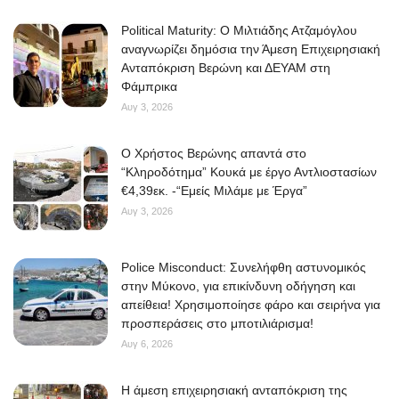
Political Maturity: Ο Μιλτιάδης Ατζαμόγλου
αναγνωρίζει δημόσια την Άμεση Επιχειρησιακή
Ανταπόκριση Βερώνη και ΔΕΥΑΜ στη
Φάμπρικα
Αυγ 3, 2026
O Χρήστος Βερώνης απαντά στο
“Κληροδότημα” Κουκά με έργο Αντλιοστασίων
€4,39εκ. -“Εμείς Μιλάμε με Έργα”
Αυγ 3, 2026
Police Misconduct: Συνελήφθη αστυνομικός
στην Μύκονο, για επικίνδυνη οδήγηση και
απείθεια! Χρησιμοποίησε φάρο και σειρήνα για
προσπεράσεις στο μποτιλιάρισμα!
Αυγ 6, 2026
Η άμεση επιχειρησιακή ανταπόκριση της