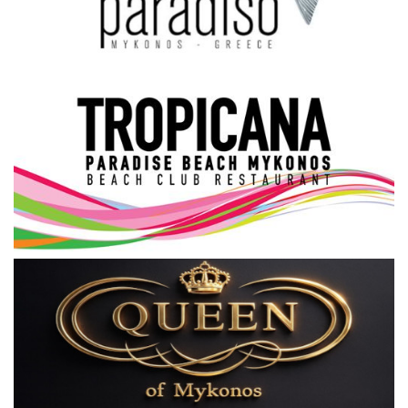
Science & Tech
Aegean Islands
Σεβασμιώτατος Δωρόθεος Β’
Cost Of Living Crisis
Opinion + Analysis
L’Art des Sens
All News
Local Elections 2023
About