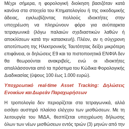
Μέχρι σήμερα, η φορολογική διοίκηση βασιζόταν κατά
κανόνα στα στοιχεία του Κτηματολογίου ή της οικοδομικής
άδειας, εγκλωβίζοντας πολλούς ιδιοκτήτες στην
υποχρέωση να πληρώνουν φόρο για ανύπαρκτα
τετραγωνικά (λόγω παλαιών σχεδιαστικών λαθών ή
αποκλίσεων κατά την κατασκευή). Πλέον, αν η σύγχρονη
αποτύπωση της Ηλεκτρονικής Ταυτότητας δείξει μικρότερη
επιφάνεια, οι δηλώσεις Ε9 και τα πιστοποιητικά ΕΝΦΙΑ δεν
θα θεωρούνται ανακριβείς, ενώ οι ιδιοκτήτες
απαλλάσσονται από τα πρόστιμα του Κώδικα Φορολογικής
Διαδικασίας (ύψους 100 έως 1.000 ευρώ).
Υποχρεωτικό real-time Asset Tracking: Δηλώσεις
Ενοικίων και Δωρεάν Παραχωρήσεων
Η τροπολογία δεν περιορίζεται στα τετραγωνικά, αλλά
εισάγει αυστηρό πλαίσιο ελέγχου των μισθώσεων. Με τη
λειτουργία του ΜΙΔΑ, θεσπίζεται υποχρέωση δήλωσης
όλων των νέων μισθώσεων εντός τριών (3) μηνών από την