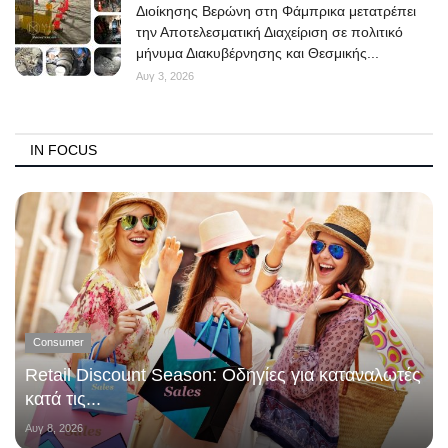
Διοίκησης Βερώνη στη Φάμπρικα μετατρέπει
την Αποτελεσματική Διαχείριση σε πολιτικό
μήνυμα Διακυβέρνησης και Θεσμικής...
Αυγ 3, 2026
IN FOCUS
Consumer
Retail Discount Season: Οδηγίες για καταναλωτές
κατά τις...
Αυγ 8, 2026