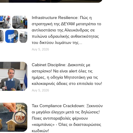
Infrastructure Resilience: Πώς η
στρατηγική της ΔΕΥΑΜ μετατρέπει το
αντλιοστάσιο της Αλευκάνδρας σε
πυλώνα υδραυλικής ανθεκτικότητας
του δικτύου λυμάτων της...
Αυγ 5, 2026
Cabinet Discipline: Διακοπές με
αστερίσκο! Να είναι alert όλες τις
ημέρες, η οδηγία Μητσοτάκη για τις
καλοκαιρινές άδειες στο επιτελείο του!
Αυγ 5, 2026
Tax Compliance Crackdown: Ξεκινούν
οι μεγάλοι έλεγχοι μετά τις δηλώσεις!
Ποιες αντιπαραβολές φέρνουν
«καμπάνες» - Όλες οι διασταυρώσεις
κωδικών!