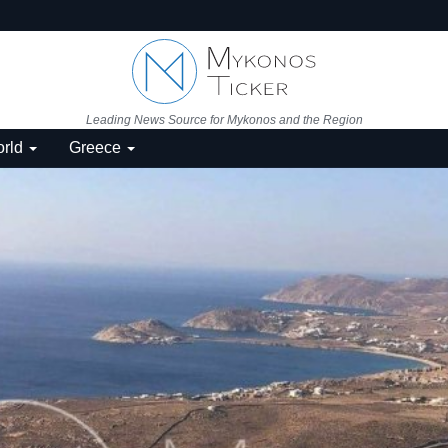
Leading News Source for Mykonos and the Region
rld
Greece