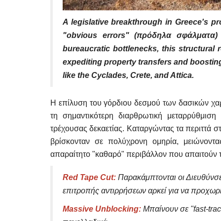
A legislative breakthrough in Greece's pro
"obvious errors" (πρόδηλα σφάλματα) 
bureaucratic bottlenecks, this structural r
expediting property transfers and boosti
like the Cyclades, Crete, and Attica.
Η επίλυση του γόρδιου δεσμού των δασικών χαρ
τη σημαντικότερη διαρθρωτική μεταρρύθμιση
τρέχουσας δεκαετίας. Καταργώντας τα περιττά σ
βρίσκονταν σε πολύχρονη ομηρία, μειώνοντας
απαραίτητο "καθαρό" περιβάλλον που απαιτούν τα 
Red Tape Cut:
Παρακάμπτονται οι Διευθύνσε
επιτροπής αντιρρήσεων αρκεί για να προχωρ
Massive Unblocking:
Μπαίνουν σε "fast-tra