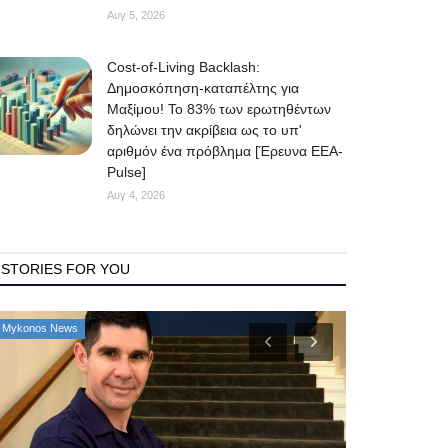
Αυγ 5, 2026
Cost-of-Living Backlash:
Δημοσκόπηση-καταπέλτης για
Μαξίμου! Το 83% των ερωτηθέντων
δηλώνει την ακρίβεια ως το υπ'
αριθμόν ένα πρόβλημα [Έρευνα ΕΕΑ-
Pulse]
Αυγ 4, 2026
STORIES FOR YOU
Mykonos Δ.Ε.Υ.Α. Μυκόνου
Government