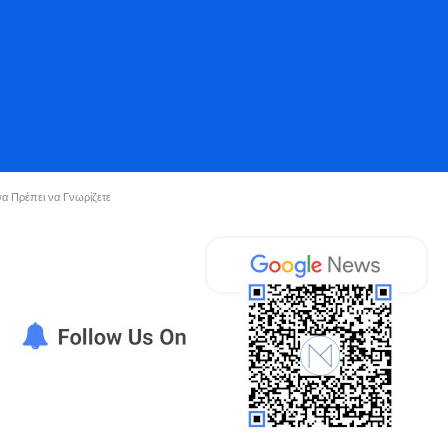
α Πρέπει να Γνωρίζετε