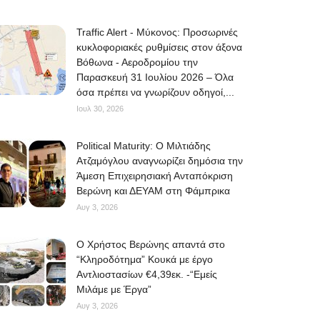
Traffic Alert - Μύκονος: Προσωρινές
κυκλοφοριακές ρυθμίσεις στον άξονα
Βόθωνα - Αεροδρομίου την
Παρασκευή 31 Ιουλίου 2026 – Όλα
όσα πρέπει να γνωρίζουν οδηγοί,...
Ιουλ 30, 2026
Political Maturity: Ο Μιλτιάδης
Ατζαμόγλου αναγνωρίζει δημόσια την
Άμεση Επιχειρησιακή Ανταπόκριση
Βερώνη και ΔΕΥΑΜ στη Φάμπρικα
Αυγ 3, 2026
O Χρήστος Βερώνης απαντά στο
“Κληροδότημα” Κουκά με έργο
Αντλιοστασίων €4,39εκ. -“Εμείς
Μιλάμε με Έργα”
Αυγ 3, 2026