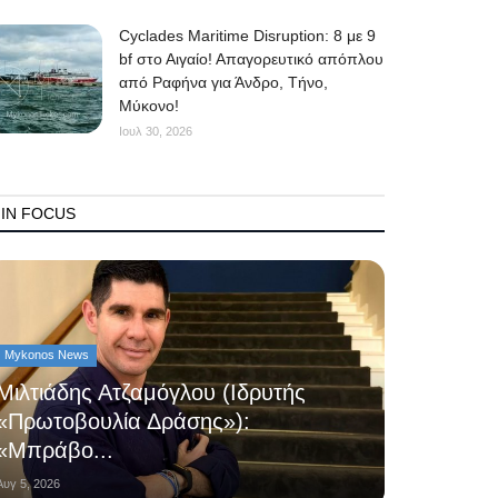
Cyclades Maritime Disruption: 8 με 9
bf στο Αιγαίο! Απαγορευτικό απόπλου
από Ραφήνα για Άνδρο, Τήνο,
Μύκονο!
Ιουλ 30, 2026
IN FOCUS
Mykonos News
Μιλτιάδης Ατζαμόγλου (Ιδρυτής
«Πρωτοβουλία Δράσης»):
«Μπράβο...
Αυγ 5, 2026