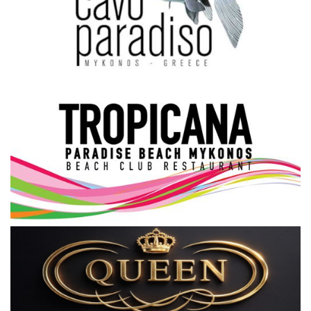
Science & Tech
Aegean Islands
Σεβασμιώτατος Δωρόθεος Β’
Cost Of Living Crisis
Opinion + Analysis
L’Art des Sens
Local Elections 2023
All News
About