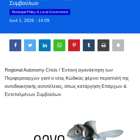
Συμβούλων
Style Adorés
Municipal Policy & Local Government
Ιουλ 1, 2026 - 14:09
Entertainment
Share
Arts & Culture
Mykonos
Mykonos Ticker TV
Regional Autonomy Crisis / Έντονη αγανάκτηση των
Περιφερειαρχών γιατί ο νέος Κώδικας φέρνει περιστολή της
Sport
αυτοδιοικητικής αυτοτέλειας, όπως κατάργηση Επάρχων &
Εντεταλμένων Συμβούλων
Sustainability
Health
In Pictures