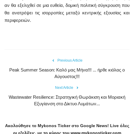
αν θα εξελιχθεί σε μια ευθεία, δομική πολιτική σύγκρουση που
θα ανατρέψει τις ισορροπίες μεταξύ κεντρικής εξουσίας και
περιφερειών.
Previous Article
Peak Summer Season: Kαλό μας Μήνα!!! ... ήρθε κιόλας ο
Αύγουστος!!!
Next Article
Wastewater Resilience: Στρατηγική Θωράκιση και Μοριακή
Εξυγίανση στο Δίκτυο Λυμάτων...
Ακολούθησε το
Mykonos
Ticker
στο
Google
News
!
Live
όλες
οι εξελίξεις, με το κύρος του
www
.
mykonosticker
.
com