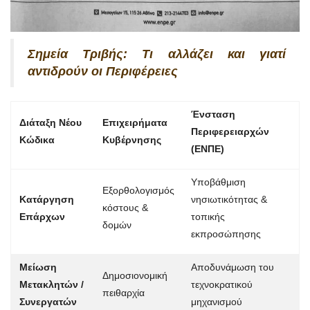
Σημεία Τριβής: Τι αλλάζει και γιατί
αντιδρούν οι Περιφέρειες
Ένσταση
Διάταξη Νέου
Επιχειρήματα
Περιφερειαρχών
Κώδικα
Κυβέρνησης
(ΕΝΠΕ)
Υποβάθμιση
Εξορθολογισμός
Κατάργηση
νησιωτικότητας &
κόστους &
Επάρχων
τοπικής
δομών
εκπροσώπησης
Μείωση
Αποδυνάμωση του
Δημοσιονομική
Μετακλητών /
τεχνοκρατικού
πειθαρχία
Συνεργατών
μηχανισμού