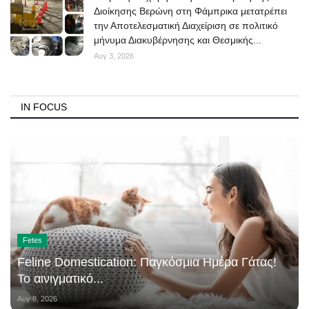
Διοίκησης Βερώνη στη Φάμπρικα μετατρέπει
την Αποτελεσματική Διαχείριση σε πολιτικό
μήνυμα Διακυβέρνησης και Θεσμικής...
Αυγ 3, 2026
IN FOCUS
Fetes
Feline Domestication: Παγκόσμια Ημέρα Γάτας!
Το αινιγματικό...
Αυγ 8, 2026