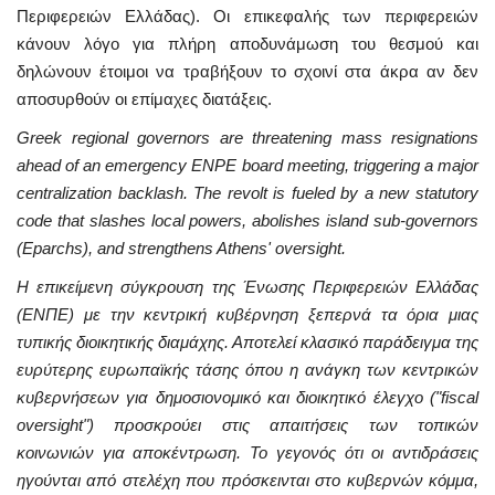
Περιφερειών Ελλάδας). Οι επικεφαλής των περιφερειών
κάνουν λόγο για πλήρη αποδυνάμωση του θεσμού και
δηλώνουν έτοιμοι να τραβήξουν το σχοινί στα άκρα αν δεν
αποσυρθούν οι επίμαχες διατάξεις.
Greek regional governors are threatening mass resignations
ahead of an emergency ENPE board meeting, triggering a major
centralization backlash. The revolt is fueled by a new statutory
code that slashes local powers, abolishes island sub-governors
(Eparchs), and strengthens Athens' oversight.
Η επικείμενη σύγκρουση της Ένωσης Περιφερειών Ελλάδας
(ΕΝΠΕ) με την κεντρική κυβέρνηση ξεπερνά τα όρια μιας
τυπικής διοικητικής διαμάχης. Αποτελεί κλασικό παράδειγμα της
ευρύτερης ευρωπαϊκής τάσης όπου η ανάγκη των κεντρικών
κυβερνήσεων για δημοσιονομικό και διοικητικό έλεγχο ("fiscal
oversight") προσκρούει στις απαιτήσεις των τοπικών
κοινωνιών για αποκέντρωση. Το γεγονός ότι οι αντιδράσεις
ηγούνται από στελέχη που πρόσκεινται στο κυβερνών κόμμα,