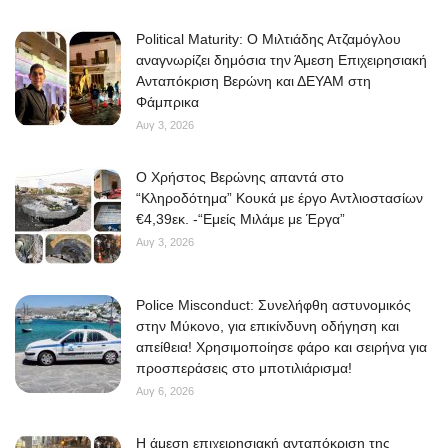
Political Maturity: Ο Μιλτιάδης Ατζαμόγλου
αναγνωρίζει δημόσια την Άμεση Επιχειρησιακή
Ανταπόκριση Βερώνη και ΔΕΥΑΜ στη
Φάμπρικα
Αυγ 3, 2026
O Χρήστος Βερώνης απαντά στο
“Κληροδότημα” Κουκά με έργο Αντλιοστασίων
€4,39εκ. -“Εμείς Μιλάμε με Έργα”
Αυγ 3, 2026
Police Misconduct: Συνελήφθη αστυνομικός
στην Μύκονο, για επικίνδυνη οδήγηση και
απείθεια! Χρησιμοποίησε φάρο και σειρήνα για
προσπεράσεις στο μποτιλιάρισμα!
Αυγ 6, 2026
Η άμεση επιχειρησιακή ανταπόκριση της