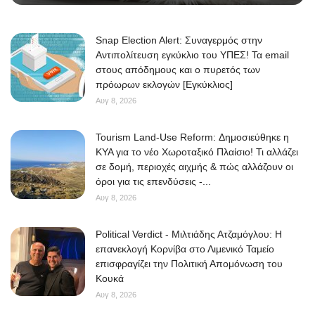
Snap Election Alert: Συναγερμός στην
Αντιπολίτευση εγκύκλιο του ΥΠΕΣ! Τα email
στους απόδημους και ο πυρετός των
πρόωρων εκλογών [Εγκύκλιος]
Αυγ 8, 2026
Tourism Land-Use Reform: Δημοσιεύθηκε η
ΚΥΑ για το νέο Χωροταξικό Πλαίσιο! Τι αλλάζει
σε δομή, περιοχές αιχμής & πώς αλλάζουν οι
όροι για τις επενδύσεις -...
Αυγ 8, 2026
Political Verdict - Μιλτιάδης Ατζαμόγλου: Η
επανεκλογή Κορνίβα στο Λιμενικό Ταμείο
επισφραγίζει την Πολιτική Απομόνωση του
Κουκά
Αυγ 8, 2026