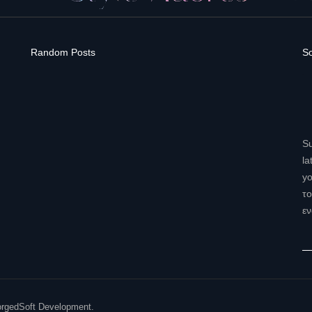
Random Posts
So
Su
la
yo
το
εν
ForgedSoft Development.