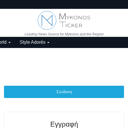
Leading News Source for Mykonos and the Region
rld
Style Adorés
Σύνδεση
Εγγραφή