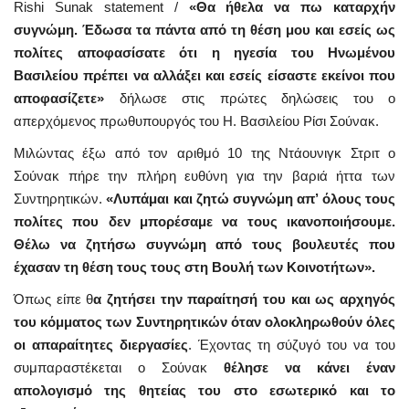
Rishi Sunak statement /
«Θα ήθελα να πω καταρχήν
συγνώμη. Έδωσα τα πάντα από τη θέση μου και εσείς ως
πολίτες αποφασίσατε ότι η ηγεσία του Ηνωμένου
Βασιλείου πρέπει να αλλάξει και εσείς είσαστε εκείνοι που
αποφασίζετε»
δήλωσε στις πρώτες δηλώσεις του ο
απερχόμενος πρωθυπουργός του Η. Βασιλείου Ρίσι Σούνακ.
Μιλώντας έξω από τον αριθμό 10 της Ντάουνιγκ Στριτ ο
Σούνακ πήρε την πλήρη ευθύνη για την βαριά ήττα των
Συντηρητικών.
«Λυπάμαι και ζητώ συγνώμη απ’ όλους τους
πολίτες που δεν μπορέσαμε να τους ικανοποιήσουμε.
Θέλω να ζητήσω συγνώμη από τους βουλευτές που
έχασαν τη θέση τους τους στη Βουλή των Κοινοτήτων».
Όπως είπε θ
α ζητήσει την παραίτησή του και ως αρχηγός
του κόμματος των Συντηρητικών όταν ολοκληρωθούν όλες
οι απαραίτητες διεργασίες
. Έχοντας τη σύζυγό του να του
συμπαραστέκεται ο Σούνακ
θέλησε να κάνει έναν
απολογισμό της θητείας του στο εσωτερικό και το