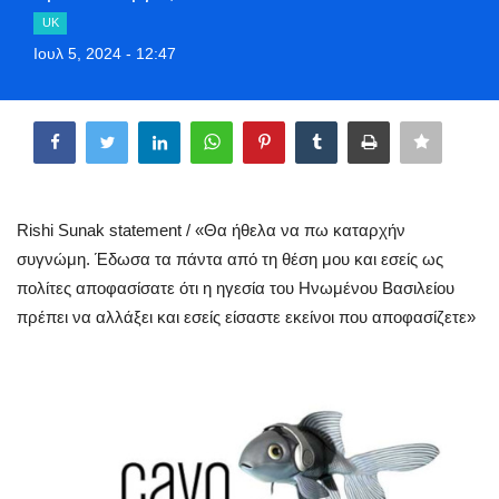
Style Adorés
UK
Ιουλ 5, 2024 - 12:47
Entertainment
Share
Arts & Culture
Mykonos
Rishi Sunak statement / «Θα ήθελα να πω καταρχήν
Mykonos Ticker TV
συγνώμη. Έδωσα τα πάντα από τη θέση μου και εσείς ως
πολίτες αποφασίσατε ότι η ηγεσία του Ηνωμένου Βασιλείου
Sport
πρέπει να αλλάξει και εσείς είσαστε εκείνοι που αποφασίζετε»
Sustainability
Health
In Pictures