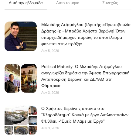
Αυτή την εβδομάδα
Αυτο το μηνα
Συνεχώς
Μιλτιάδης Ατζαμόγλου (Ιδρυτής «Πρωτοβουλία
Δράσης»): «Μπράβο Χρήστο Βερώνη! Όταν
υπάρχει Δήμαρχος παρών, το αποτέλεσμα
φαίνεται στην πράξη»
Αυγ 5, 2026
Political Maturity: Ο Μιλτιάδης Ατζαμόγλου
αναγνωρίζει δημόσια την Άμεση Επιχειρησιακή
Ανταπόκριση Βερώνη και ΔΕΥΑΜ στη
Φάμπρικα
Αυγ 3, 2026
O Χρήστος Βερώνης απαντά στο
“Κληροδότημα” Κουκά με έργο Αντλιοστασίων
€4,39εκ. -“Εμείς Μιλάμε με Έργα”
Αυγ 3, 2026