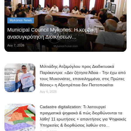
Mykonos News
Municipal Council Mykonos: Η κομβική
ανασυγκρότηση Διοικήσεων...
Αυγ 7, 2026
Μιλτιάδης Ατζαμόγλου προς Διαδικτυακά
Παράκεντρα: «Δεν ζήτησα Άδεια - Την έχω από
τους Μυκονιάτες, επανειλημμένα, στις Πρώτες
θέσεις» η Αξιοπρέπεια δεν Πιστοποιείται
Αυγ 6, 2026
Cadastre digitalization: Τι λειτουργεί
πραγματικά ψηφιακά & πώς διορθώνονται τα
λάθη! 11 ερωτήσεις + απαντήσεις για Ψηφιακές
Υπηρεσίες & διορθώσεις λαθών στο...