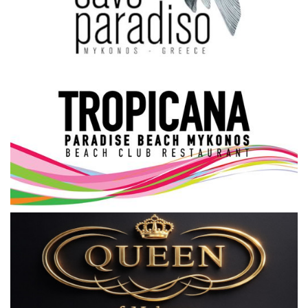
Science & Tech
Aegean Islands
Σεβασμιώτατος Δωρόθεος Β’
Cost Of Living Crisis
Opinion + Analysis
L’Art des Sens
All News
Local Elections 2023
About