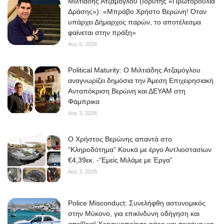
Μιλτιάδης Ατζαμόγλου (Ιδρυτής «Πρωτοβουλία
Δράσης»): «Μπράβο Χρήστο Βερώνη! Όταν
υπάρχει Δήμαρχος παρών, το αποτέλεσμα
φαίνεται στην πράξη»
Αυγ 5, 2026
Political Maturity: Ο Μιλτιάδης Ατζαμόγλου
αναγνωρίζει δημόσια την Άμεση Επιχειρησιακή
Ανταπόκριση Βερώνη και ΔΕΥΑΜ στη
Φάμπρικα
Αυγ 3, 2026
O Χρήστος Βερώνης απαντά στο
“Κληροδότημα” Κουκά με έργο Αντλιοστασίων
€4,39εκ. -“Εμείς Μιλάμε με Έργα”
Αυγ 3, 2026
Police Misconduct: Συνελήφθη αστυνομικός
στην Μύκονο, για επικίνδυνη οδήγηση και
απείθεια! Χρησιμοποίησε φάρο και σειρήνα για