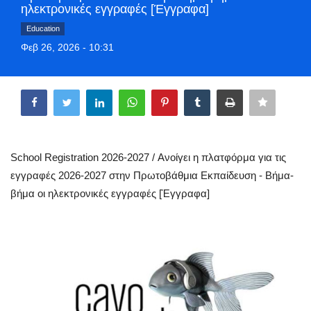
ηλεκτρονικές εγγραφές [Έγγραφα]
Greece
Education
Φεβ 26, 2026 - 10:31
Entertainment
Share
Arts & Culture
Mykonos
Mykonos Ticker TV
School Registration 2026-2027 / Ανοίγει η πλατφόρμα για τις
εγγραφές 2026-2027 στην Πρωτοβάθμια Εκπαίδευση - Βήμα-
Sport
βήμα οι ηλεκτρονικές εγγραφές [Έγγραφα]
Health
Sustainability
In Pictures