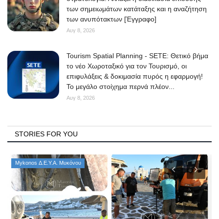
των σημειωμάτων κατάταξης και η αναζήτηση
των ανυπότακτων [Έγγραφο]
Αυγ 8, 2026
Tourism Spatial Planning - SETE: Θετικό βήμα
το νέο Χωροταξικό για τον Τουρισμό, οι
επιφυλάξεις & δοκιμασία πυρός η εφαρμογή!
Το μεγάλο στοίχημα περνά πλέον...
Αυγ 8, 2026
STORIES FOR YOU
Mykonos Δ.Ε.Υ.Α. Μυκόνου