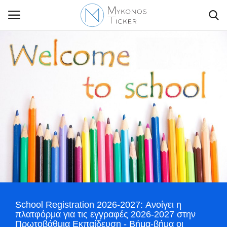
Contact Us
Politique
Business
Travel
World
School Registration 2026-2027: Ανοίγει η
Style Adorés
πλατφόρμα για τις εγγραφές 2026-2027 στην
Πρωτοβάθμια Εκπαίδευση - Βήμα-βήμα οι