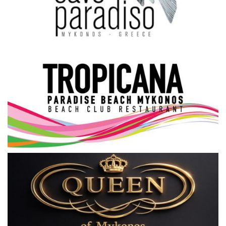
Science & Tech
Aegean Islands
Σεβασμιώτατος Δωρόθεος Β’
Cost Of Living Crisis
Opinion + Analysis
L’Art des Sens
All News
Local Elections 2023
About