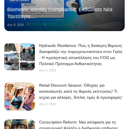
Law & Justice
Biometric Identity Compliance: Εκδώσατε Νέα
Ταυτότητα;...
Αυγ 9, 2026
Hydraulic Resilience: Πώς η διοίκηση Βερώνη
διασφαλίζει την παροχετευτικότητα στον Γιαλό
- Η προληπτική αποκόλληση του FOG ως
Πολιτικό Πρόταγμα Ανθεκτικότητας
Αυγ 8, 2026
Retail Discount Season: Οδηγίες για
καταναλωτές κατά τις θερινές εκπτώσεις! Τι
ισχύει για αλλαγές, διπλές τιμές & προσφορές!
Αυγ 8, 2026
Conscription Reform: Νέα απόφαση για τη
στρατολογία! Αλλάζει η διαδικασία επίδοσης