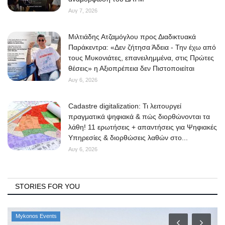
Αυγ 7, 2026
Μιλτιάδης Ατζαμόγλου προς Διαδικτυακά
Παράκεντρα: «Δεν ζήτησα Άδεια - Την έχω από
τους Μυκονιάτες, επανειλημμένα, στις Πρώτες
θέσεις» η Αξιοπρέπεια δεν Πιστοποιείται
Αυγ 6, 2026
Cadastre digitalization: Τι λειτουργεί
πραγματικά ψηφιακά & πώς διορθώνονται τα
λάθη! 11 ερωτήσεις + απαντήσεις για Ψηφιακές
Υπηρεσίες & διορθώσεις λαθών στο...
Αυγ 6, 2026
STORIES FOR YOU
Mykonos Events