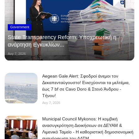
Government
State Transparency Reform: Υποχρεωτική η
ανάρτηση Εγκυκλίων...
Αυγ 7, 2026
Aegean Gale Alert: Σφοδροί άνεμοι τον
Δεκαπενταύγουστο! Ενισχύονται τα μελτέμια,
έως 7 bf σε Cavo Doro & Στενό Άνδρου -
Τήνου!
Αυγ 7, 2026
Municipal Council Mykonos: Η κομβική
ανασυγκρότηση Διοικήσεων σε ΔΕΥΑΜ &
Λιμενικό Ταμείο - Η καθοριστική δημοσιονομική
αναμόρφωση του ΔΛΤΜ