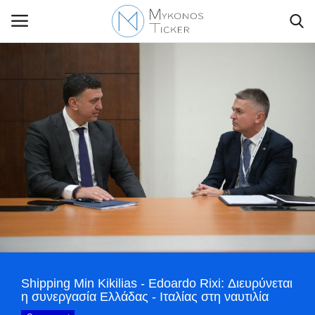
Contact Us
Politique
Business
Travel
World
Shipping Min Kikilias - Edoardo Rixi: Διευρύνεται
Style Adorés
η συνεργασία Ελλάδας - Ιταλίας στη ναυτιλία