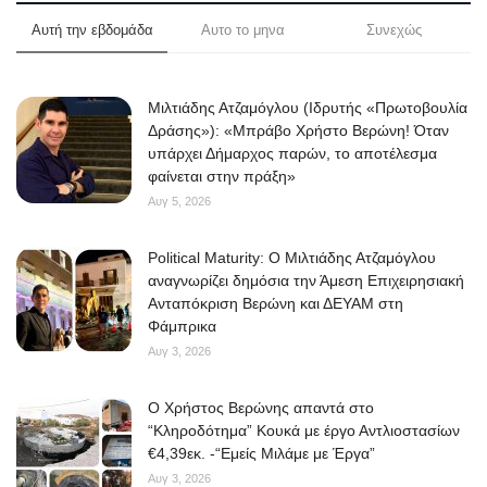
Αυτή την εβδομάδα
Αυτο το μηνα
Συνεχώς
Μιλτιάδης Ατζαμόγλου (Ιδρυτής «Πρωτοβουλία
Δράσης»): «Μπράβο Χρήστο Βερώνη! Όταν
υπάρχει Δήμαρχος παρών, το αποτέλεσμα
φαίνεται στην πράξη»
Αυγ 5, 2026
Political Maturity: Ο Μιλτιάδης Ατζαμόγλου
αναγνωρίζει δημόσια την Άμεση Επιχειρησιακή
Ανταπόκριση Βερώνη και ΔΕΥΑΜ στη
Φάμπρικα
Αυγ 3, 2026
O Χρήστος Βερώνης απαντά στο
“Κληροδότημα” Κουκά με έργο Αντλιοστασίων
€4,39εκ. -“Εμείς Μιλάμε με Έργα”
Αυγ 3, 2026