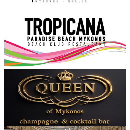
Science & Tech
Aegean Islands
Σεβασμιώτατος Δωρόθεος Β’
Cost Of Living Crisis
Opinion + Analysis
L’Art des Sens
All News
Local Elections 2023
About