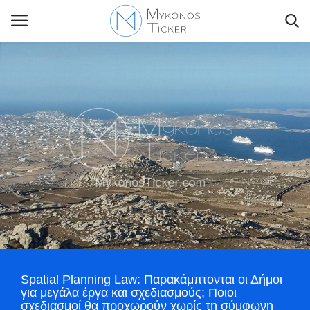
Contact Us
Politique
Business
Travel
World
Spatial Planning Law: Παρακάμπτονται οι Δήμοι
Style Adorés
για μεγάλα έργα και σχεδιασμούς; Ποιοι
σχεδιασμοί θα προχωρούν χωρίς τη σύμφωνη