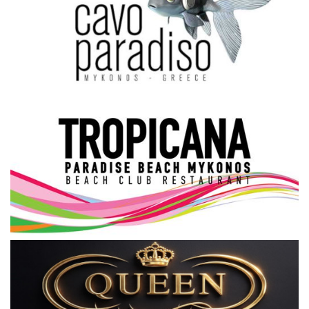
Science & Tech
Aegean Islands
Σεβασμιώτατος Δωρόθεος Β’
Cost Of Living Crisis
Opinion + Analysis
L’Art des Sens
All News
Local Elections 2023
About