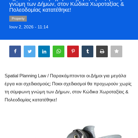
γνώμη των Δήμων, στον Κώδικα Χωροταξίας &
Greece
Πολεοδομίας κατατέθηκε!
Property
Entertainment
Ιουν 2, 2026 - 11:14
Arts & Culture
Share
Mykonos
Mykonos Ticker TV
Spatial Planning Law / Παρακάμπτονται οι Δήμοι για μεγάλα
έργα και σχεδιασμούς; Ποιοι σχεδιασμοί θα προχωρούν χωρίς
Sport
τη σύμφωνη γνώμη των Δήμων, στον Κώδικα Χωροταξίας &
Πολεοδομίας κατατέθηκε!
Sustainability
Health
In Pictures