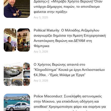
Δράσης»): «Μπράβο Χρήστο Βερώνη! Όταν
υπάρχει Δήμαρχος παρών, το αποτέλεσμα
φαίνεται στην πράξη»
Αυγ 5, 2026
Political Maturity: Ο Μιλτιάδης Ατζαμόγλου
αναγνωρίζει δημόσια την Άμεση Επιχειρησιακή
Ανταπόκριση Βερώνη και ΔΕΥΑΜ στη
Φάμπρικα
Αυγ 3, 2026
O Χρήστος Βερώνης απαντά στο
“Κληροδότημα” Κουκά με έργο Αντλιοστασίων
€4,39εκ. -“Εμείς Μιλάμε με Έργα”
Αυγ 3, 2026
Police Misconduct: Συνελήφθη αστυνομικός
στην Μύκονο, για επικίνδυνη οδήγηση και
απείθεια! Χρησιμοποίησε φάρο και σειρήνα για