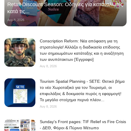
Retail Discount Season: Οδηγίες για καταναλωτές
κατά τις...
Αυγ 8, 2026
Conscription Reform: Νέα απόφαση για τη
στρατολογία! Αλλάζει η διαδικασία επίδοσης
των σημειωμάτων κατάταξης και η αναζήτηση
των ανυπότακτων [Έγγραφο]
Αυγ 8, 2026
Tourism Spatial Planning - SETE: Θετικό βήμα
το νέο Χωροταξικό για τον Τουρισμό, οι
επιφυλάξεις & δοκιμασία πυρός η εφαρμογή!
Το μεγάλο στοίχημα περνά πλέον...
Αυγ 8, 2026
Sunday's Front pages: TIF Relief vs Fire Crisis
- ΔΕΘ, Φόροι & Πύρινο Μέτωπο