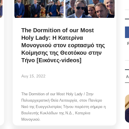
The Dormition of our Most
Holy Lady: Η Κατερίνα
Μονογυιού στον εορτασμό της
Κοίμησης της Θεοτόκου στην
Τήνο [Εικόνες-videos]
Αυγ 15, 2022
Α
The Dormition of our Most Holy Lady / Στην
Πολυαρχιερατική Θεία Λειτουργία, στον Πανίερο
Ναό της Ευαγγελιστρίας Τήνου παρέστη σήμερα η
Βουλευτής Κυκλάδων της Ν.Δ., Κατερίνα
Μονογυιού.