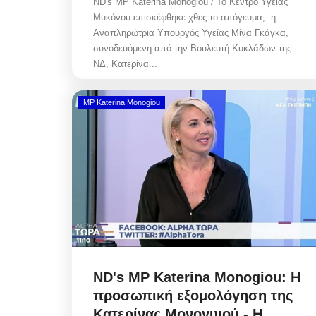
ND's MP Katerina Monogiou / Το Κέντρο Υγείας
Μυκόνου επισκέφθηκε χθες το απόγευμα, η
Αναπληρώτρια Υπουργός Υγείας Μίνα Γκάγκα,
συνοδευόμενη από την Βουλευτή Κυκλάδων της
ΝΔ, Κατερίνα...
Police Misconduct: Συνελ
αστυνομικός στην Μύκονο
MP Katerina Monogiou
για...
Αυγ 6, 2026
Police Misconduct / Στην Μύκονο, συνελήφ
αστυνομικός, που υπηρετεί στη Γενική...
ND's MP Katerina Monogiou: Η
προσωπική εξομολόγηση της
Κατερίνας Μονογυιού - Η