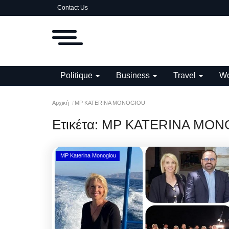
Contact Us
Politique
Business
Travel
Wo
Αρχική
MP KATERINA MONOGIOU
Ετικέτα:
MP KATERINA MON
MP Katerina Monogiou