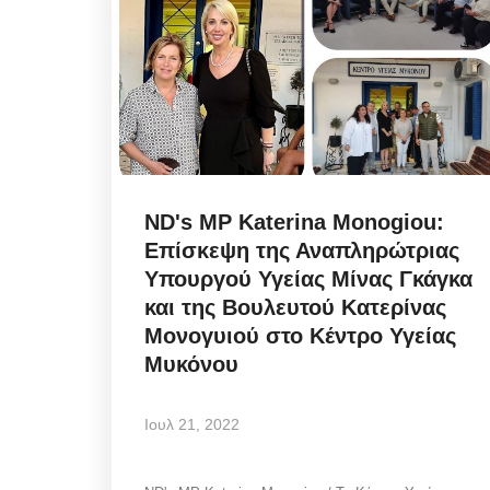
ND's MP Katerina Monogiou:
Επίσκεψη της Αναπληρώτριας
Υπουργού Υγείας Μίνας Γκάγκα
και της Βουλευτού Κατερίνας
Μονογυιού στο Κέντρο Υγείας
Mykonos News
Μυκόνου
Ιουλ 21, 2022