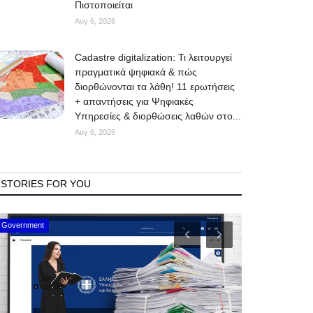
Πιστοποιείται
Αυγ 6, 2026
Cadastre digitalization: Τι λειτουργεί
πραγματικά ψηφιακά & πώς
διορθώνονται τα λάθη! 11 ερωτήσεις
+ απαντήσεις για Ψηφιακές
Υπηρεσίες & διορθώσεις λαθών στο...
Αυγ 6, 2026
STORIES FOR YOU
Mykonos Events
Mykonos News