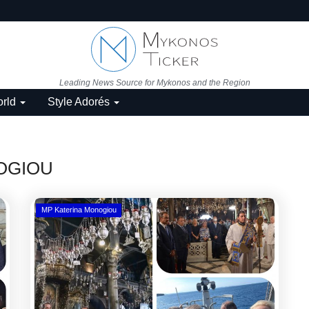
Leading News Source for Mykonos and the Region
rld
Style Adorés
OGIOU
MP Katerina Monogiou