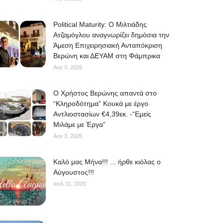
Political Maturity: Ο Μιλτιάδης
Ατζαμόγλου αναγνωρίζει δημόσια την
Άμεση Επιχειρησιακή Ανταπόκριση
Βερώνη και ΔΕΥΑΜ στη Φάμπρικα
Αυγ 3, 2026
O Χρήστος Βερώνης απαντά στο
“Κληροδότημα” Κουκά με έργο
Αντλιοστασίων €4,39εκ. -“Εμείς
Μιλάμε με Έργα”
Αυγ 3, 2026
Kαλό μας Μήνα!!! ... ήρθε κιόλας ο
Αύγουστος!!!
Ιουλ 31, 2020