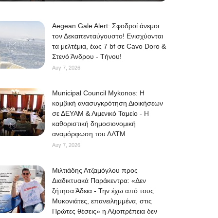
Aegean Gale Alert: Σφοδροί άνεμοι
τον Δεκαπενταύγουστο! Ενισχύονται
τα μελτέμια, έως 7 bf σε Cavo Doro &
Στενό Άνδρου - Τήνου!
Αυγ 7, 2026
Municipal Council Mykonos: Η
κομβική ανασυγκρότηση Διοικήσεων
σε ΔΕΥΑΜ & Λιμενικό Ταμείο - Η
καθοριστική δημοσιονομική
αναμόρφωση του ΔΛΤΜ
Αυγ 7, 2026
Μιλτιάδης Ατζαμόγλου προς
Διαδικτυακά Παράκεντρα: «Δεν
ζήτησα Άδεια - Την έχω από τους
Μυκονιάτες, επανειλημμένα, στις
Πρώτες θέσεις» η Αξιοπρέπεια δεν