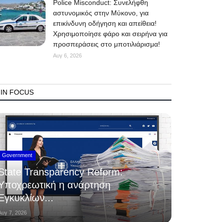
Police Misconduct: Συνελήφθη
αστυνομικός στην Μύκονο, για
επικίνδυνη οδήγηση και απείθεια!
Χρησιμοποίησε φάρο και σειρήνα για
προσπεράσεις στο μποτιλιάρισμα!
Αυγ 6, 2026
IN FOCUS
Government
State Transparency Reform:
Υποχρεωτική η ανάρτηση
Εγκυκλίων...
Αυγ 7, 2026