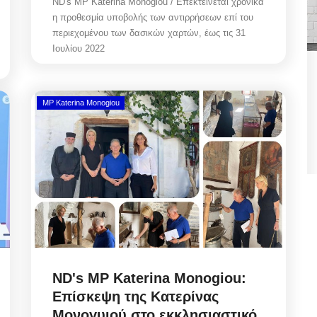
ND's MP Katerina Monogiou / Επεκτείνεται χρονικά
η προθεσμία υποβολής των αντιρρήσεων επί του
περιεχομένου των δασικών χαρτών, έως τις 31
Ιουλίου 2022
ήφθη
State Transparency Reform:
,
Υποχρεωτική η ανάρτηση
MP Katerina Monogiou
Εγκυκλίων...
Αυγ 7, 2026
θη
State Transparency Reform / Υποχρεωτική η
ανάρτηση Εγκυκλίων από 1η Οκτωβρίου! Ό,τι...
ND's MP Katerina Monogiou:
Επίσκεψη της Κατερίνας
Μονογυιού στο εκκλησιαστικό