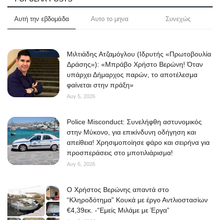
Αυτή την εβδομάδα
Αυτο το μηνα
Συνεχώς
Μιλτιάδης Ατζαμόγλου (Ιδρυτής «Πρωτοβουλία
Δράσης»): «Μπράβο Χρήστο Βερώνη! Όταν
υπάρχει Δήμαρχος παρών, το αποτέλεσμα
φαίνεται στην πράξη»
Αυγ 5, 2026
Police Misconduct: Συνελήφθη αστυνομικός
στην Μύκονο, για επικίνδυνη οδήγηση και
απείθεια! Χρησιμοποίησε φάρο και σειρήνα για
προσπεράσεις στο μποτιλιάρισμα!
Αυγ 6, 2026
O Χρήστος Βερώνης απαντά στο
“Κληροδότημα” Κουκά με έργο Αντλιοστασίων
€4,39εκ. -“Εμείς Μιλάμε με Έργα”