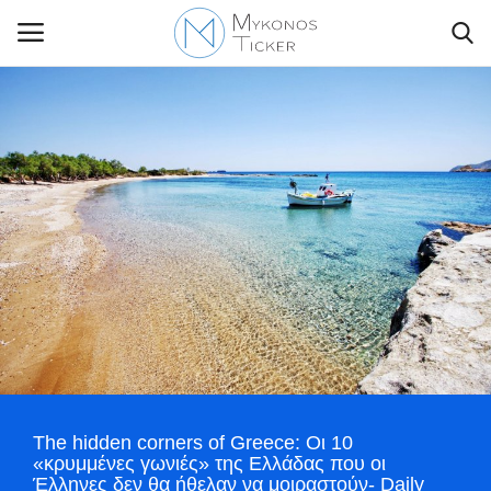
Contact Us
Politique
Business
Travel
World
The hidden corners of Greece: Οι 10
Greece
«κρυμμένες γωνιές» της Ελλάδας που οι
Έλληνες δεν θα ήθελαν να μοιραστούν- Daily