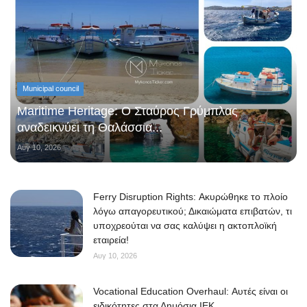
Municipal council
Maritime Heritage: Ο Σταύρος Γρύμπλας
αναδεικνύει τη Θαλάσσια...
Αυγ 10, 2026
Ferry Disruption Rights: Ακυρώθηκε το πλοίο
λόγω απαγορευτικού; Δικαιώματα επιβατών, τι
υποχρεούται να σας καλύψει η ακτοπλοϊκή
εταιρεία!
Αυγ 10, 2026
Vocational Education Overhaul: Αυτές είναι οι
ειδικότητες στα Δημόσια ΙΕΚ