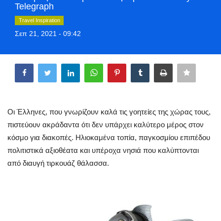
Telegraph
Style Adorés
Travel Inspiration
Σεπ 21, 2021 - 09:42
Entertainment
Share
Arts & Culture
Mykonos
Mykonos Ticker TV
Οι Έλληνες, που γνωρίζουν καλά τις γοητείες της χώρας τους,
πιστεύουν ακράδαντα ότι δεν υπάρχει καλύτερο μέρος στον
Sport
κόσμο για διακοπές. Hλιοκαμένα τοπία, παγκοσμίου επιπέδου
πολιτιστικά αξιοθέατα και υπέροχα νησιά που καλύπτονται
Health
από διαυγή τιρκουάζ θάλασσα.
Sustainability
In Pictures