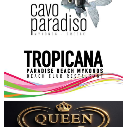
Science & Tech
Aegean Islands
Σεβασμιώτατος Δωρόθεος Β’
Cost Of Living Crisis
Opinion + Analysis
L’Art des Sens
Local Elections 2023
All News
About