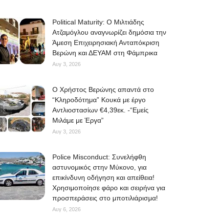
Political Maturity: Ο Μιλτιάδης
Ατζαμόγλου αναγνωρίζει δημόσια την
Άμεση Επιχειρησιακή Ανταπόκριση
Βερώνη και ΔΕΥΑΜ στη Φάμπρικα
Αυγ 3, 2026
O Χρήστος Βερώνης απαντά στο
“Κληροδότημα” Κουκά με έργο
Αντλιοστασίων €4,39εκ. -“Εμείς
Μιλάμε με Έργα”
Αυγ 3, 2026
Police Misconduct: Συνελήφθη
αστυνομικός στην Μύκονο, για
επικίνδυνη οδήγηση και απείθεια!
Χρησιμοποίησε φάρο και σειρήνα για
προσπεράσεις στο μποτιλιάρισμα!
Αυγ 6, 2026