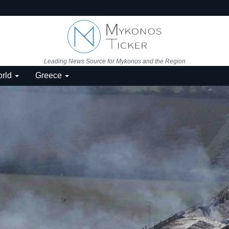
Leading News Source for Mykonos and the Region
rld
Greece