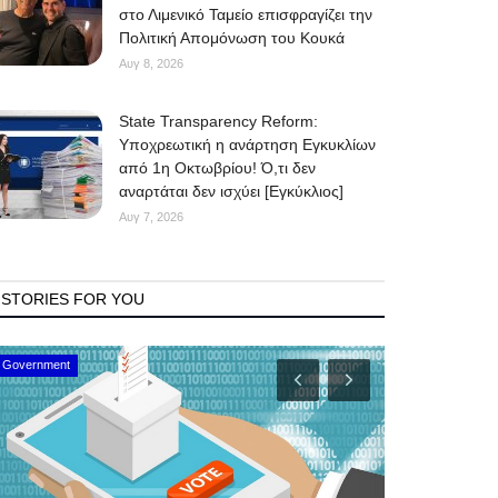
στο Λιμενικό Ταμείο επισφραγίζει την
Πολιτική Απομόνωση του Κουκά
Αυγ 8, 2026
State Transparency Reform:
Υποχρεωτική η ανάρτηση Εγκυκλίων
από 1η Οκτωβρίου! Ό,τι δεν
αναρτάται δεν ισχύει [Εγκύκλιος]
Αυγ 7, 2026
STORIES FOR YOU
Government
Travel News