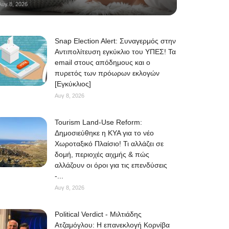
Αυγ 8, 2026
Snap Election Alert: Συναγερμός στην
Αντιπολίτευση εγκύκλιο του ΥΠΕΣ! Τα
email στους απόδημους και ο
πυρετός των πρόωρων εκλογών
[Εγκύκλιος]
Αυγ 8, 2026
Tourism Land-Use Reform:
Δημοσιεύθηκε η ΚΥΑ για το νέο
Χωροταξικό Πλαίσιο! Τι αλλάζει σε
δομή, περιοχές αιχμής & πώς
αλλάζουν οι όροι για τις επενδύσεις
-...
Αυγ 8, 2026
Political Verdict - Μιλτιάδης
Ατζαμόγλου: Η επανεκλογή Κορνίβα