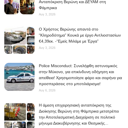
Ανταπόκριση Βερώνη και ΔΕΥΑΜ στη
Φάμπρικα
Αυγ 3, 2026
O Χρήστος Βερώνης απαντά στο
“Κληροδότημα” Κουκά με έργο Αντλιοστασίων
€4,39εκ. -“Εμείς Μιλάμε με Έργα”
Αυγ 3, 2026
Police Misconduct: Συνελήφθη αστυνομικός
στην Μύκονο, για επικίνδυνη οδήγηση και
απείθεια! Χρησιμοποίησε φάρο και σειρήνα για
προσπεράσεις στο μποτιλιάρισμα!
Αυγ 6, 2026
Η άμεση επιχειρησιακή ανταπόκριση της
Διοίκησης Βερώνη στη Φάμπρικα μετατρέπει
την Αποτελεσματική Διαχείριση σε πολιτικό
μήνυμα Διακυβέρνησης και Θεσμικής...