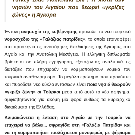
νησιών του Αιγαίου που θεωρεί «γκρίζες
ζώνες» η Άγκυρα
Έντονη
ανησυχία της κυβέρνησης
προκαλεί το νέο τουρκικό
νομοσχέδιο της «Γαλάζιας πατρίδας»
, το οποίο επαναφέρει
στο προσκήνιο τις ανιστόρητες διεκδικήσεις της Άγκυρας στο
Αιγαίο και την Ανατολική Μεσόγειο. Η ελληνική διπλωματία
βρίσκεται σε πλήρη εγρήγορση, εξετάζοντας αναλυτικά τις
διατάξεις που επιχειρούν να νομιμοποιήσουν νομικά τον
τουρκικό αναθεωρητισμό. Το μεγάλο ερώτημα που προκύπτει
και πυροδοτεί νέο κύκλο εντάσεων είναι
ποια νησιά θεωρούν
«γκρίζα ζώνη» οι Τούρκοι
μέσα από αυτό το νέο αφήγημα,
αμφισβητώντας για ακόμη μία φορά ευθέως τα κυριαρχικά
δικαιώματα της Ελλάδας.
Κλιμακώνεται η ένταση στο Αιγαίο με την Τουρκία να
επιχειρεί να βάλει... σφραγίδα στη «Γαλάζια Πατρίδα» και
να τη νομιμοποιήσει τουλάχιστον μονομερώς με ψήφισμα