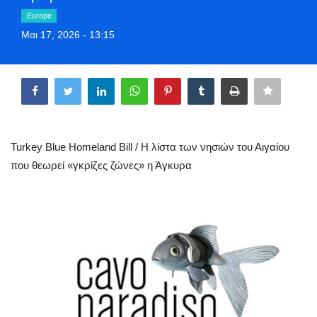
Style Adorés
Europe
Μαι 17, 2026 - 13:15
Entertainment
Share
Arts & Culture
Mykonos
Turkey Blue Homeland Bill / Η λίστα των νησιών του Αιγαίου
Mykonos Ticker TV
που θεωρεί «γκρίζες ζώνες» η Άγκυρα
Sport
Sustainability
Health
In Pictures