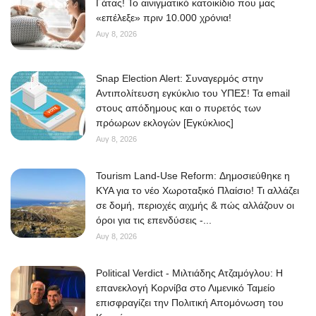
Γάτας! Το αινιγματικό κατοικίδιο που μας
«επέλεξε» πριν 10.000 χρόνια!
Αυγ 8, 2026
Snap Election Alert: Συναγερμός στην
Αντιπολίτευση εγκύκλιο του ΥΠΕΣ! Τα email
στους απόδημους και ο πυρετός των
πρόωρων εκλογών [Εγκύκλιος]
Αυγ 8, 2026
Tourism Land-Use Reform: Δημοσιεύθηκε η
ΚΥΑ για το νέο Χωροταξικό Πλαίσιο! Τι αλλάζει
σε δομή, περιοχές αιχμής & πώς αλλάζουν οι
όροι για τις επενδύσεις -...
Αυγ 8, 2026
Political Verdict - Μιλτιάδης Ατζαμόγλου: Η
επανεκλογή Κορνίβα στο Λιμενικό Ταμείο
επισφραγίζει την Πολιτική Απομόνωση του