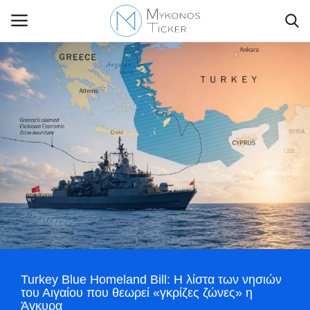
Contact Us
Politique
Business
Travel
World
Turkey Blue Homeland Bill: Η λίστα των νησιών
Greece
του Αιγαίου που θεωρεί «γκρίζες ζώνες» η
Άγκυρα