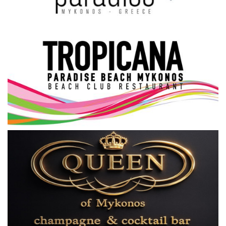
Science & Tech
Aegean Islands
Σεβασμιώτατος Δωρόθεος Β’
Cost Of Living Crisis
Opinion + Analysis
L’Art des Sens
All News
Local Elections 2023
About