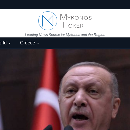
Leading News Source for Mykonos and the Region
rld
Greece