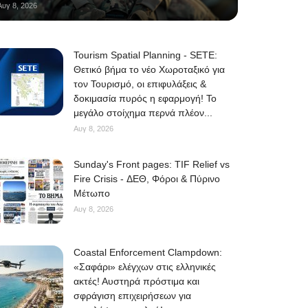
Αυγ 8, 2026
Tourism Spatial Planning - SETE:
Θετικό βήμα το νέο Χωροταξικό για
τον Τουρισμό, οι επιφυλάξεις &
δοκιμασία πυρός η εφαρμογή! Το
μεγάλο στοίχημα περνά πλέον...
Αυγ 8, 2026
Sunday's Front pages: TIF Relief vs
Fire Crisis - ΔΕΘ, Φόροι & Πύρινο
Μέτωπο
Αυγ 8, 2026
Coastal Enforcement Clampdown:
«Σαφάρι» ελέγχων στις ελληνικές
ακτές! Αυστηρά πρόστιμα και
σφράγιση επιχειρήσεων για