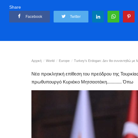
Share
Facebook
Twitter
Αρχική
World
Europe
Turkey's Erdogan: Δεν θα συναντηθώ με 
Νέα προκλητική επίθεση του πρεόδρου της Τουρκίας
πρωθυπουργό Κυριάκο Μητσαοτάκη............ Όπω