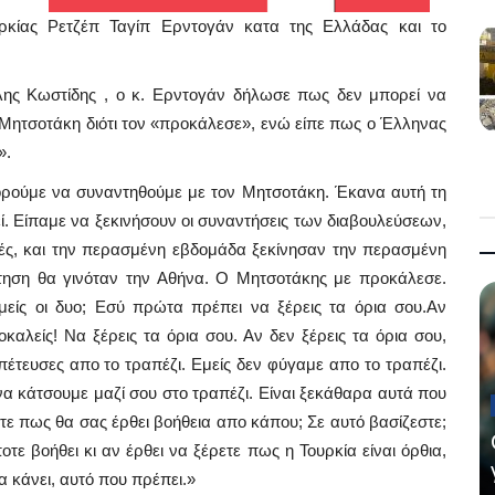
ρκίας Ρετζέπ Ταγίπ Ερντογάν κατα της Ελλάδας και το
λης Κωστίδης , ο κ. Ερντογάν δήλωσε πως δεν μπορεί να
ητσοτάκη διότι τον «προκάλεσε», ενώ είπε πως ο Έλληνας
».
ούμε να συναντηθούμε με τον Μητσοτάκη. Έκανα αυτή τη
. Είπαμε να ξεκινήσουν οι συναντήσεις των διαβουλεύσεων,
φές, και την περασμένη εβδομάδα ξεκίνησαν την περασμένη
ηση θα γινόταν την Αθήνα. Ο Μητσοτάκης με προκάλεσε.
είς οι δυο; Eσύ πρώτα πρέπει να ξέρεις τα όρια σου.Αν
καλείς! Να ξέρεις τα όρια σου. Αν δεν ξέρεις τα όρια σου,
πέτευσες απο το τραπέζι. Εμείς δεν φύγαμε απο το τραπέζι.
 να κάτσουμε μαζί σου στο τραπέζι. Είναι ξεκάθαρα αυτά που
ύετε πως θα σας έρθει βοήθεια απο κάπου; Σε αυτό βασίζεστε;
τε βοήθει κι αν έρθει να ξέρετε πως η Τουρκία είναι όρθια,
 να κάνει, αυτό που πρέπει.»