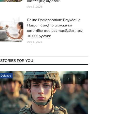
καταλήψεις αιγιαλού!
Αυγ 8, 2026
Feline Domestication: Παγκόσμια
Ημέρα Γάτας! Το αινιγματικό
κατοικίδιο που μας «επέλεξε» πριν
10.000 χρόνια!
Αυγ 8, 2026
STORIES FOR YOU
Travel News
Frontpages