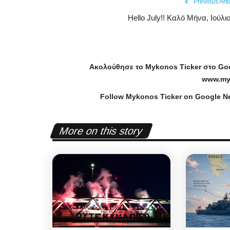
Previous Arti
Hello July!! Καλό Μήνα, Ιούλιο
Ακολούθησε το
Mykonos
Ticker
στο
Go
www
.
my
Follow Mykonos Ticker on
Google N
More on this story
Government