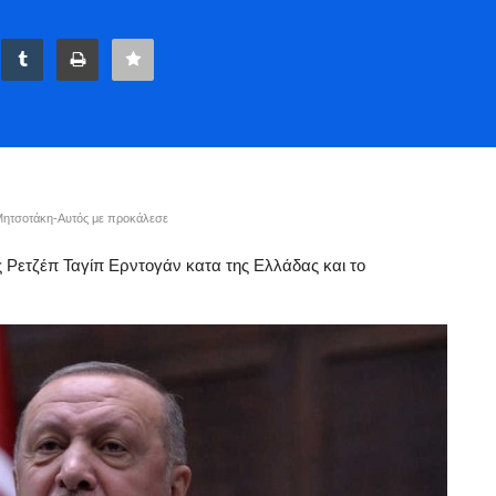
Μητσοτάκη-Αυτός με προκάλεσε
 Ρετζέπ Ταγίπ Ερντογάν κατα της Ελλάδας και το