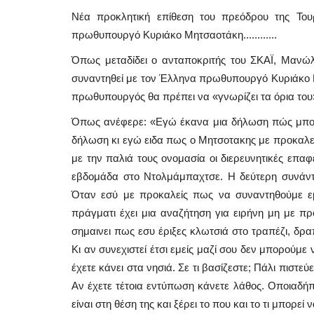
Νέα προκλητική επίθεση του πρεόδρου της Του
πρωθυπουργό Κυριάκο Μητσαοτάκη............
Όπως μεταδίδει ο ανταποκριτής του ΣΚΑΪ, Μανώ
συναντηθεί με τον Έλληνα πρωθυπουργό Κυριάκο Μ
πρωθυπουργός θα πρέπει να «γνωρίζει τα όρια του
Όπως ανέφερε: «Εγώ έκανα μια δήλωση πώς μπορ
δήλωση κι εγώ ειδα πως ο Μητσοτακης με προκαλεί
με την παλιά τους ονομασία οι διερευνητικές επα
εβδομάδα στο Ντολμάμπαχτσε. Η δεύτερη συνάντ
Όταν εσύ με προκαλείς πως να συναντηθούμε εμ
πράγματι έχει μια αναζήτηση για ειρήνη μη με προ
σημαινει πως εσυ έριξες κλωτσιά στο τραπέζι, δρα
Κι αν συνεχιστεί έτσι εμείς μαζί σου δεν μπορούμε
έχετε κάνει στα νησιά. Σε τι βασίζεστε; Πάλι πιστε
Aν έχετε τέτοια εντύπωση κάνετε λάθος. Οποιαδήπο
είναι στη θέση της και ξέρει το που και το τι μπορεί