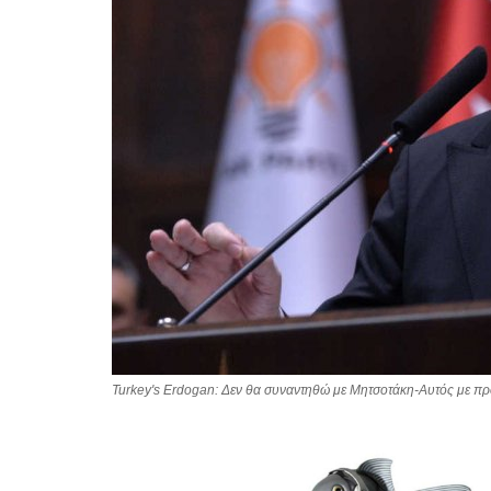
Turkey's Erdogan: Δεν θα συναντηθώ με Μητσοτάκη-Αυτός με π