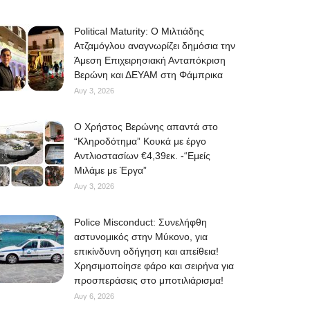
Political Maturity: Ο Μιλτιάδης
Ατζαμόγλου αναγνωρίζει δημόσια την
Άμεση Επιχειρησιακή Ανταπόκριση
Βερώνη και ΔΕΥΑΜ στη Φάμπρικα
Αυγ 3, 2026
O Χρήστος Βερώνης απαντά στο
“Κληροδότημα” Κουκά με έργο
Αντλιοστασίων €4,39εκ. -“Εμείς
Μιλάμε με Έργα”
Αυγ 3, 2026
Police Misconduct: Συνελήφθη
αστυνομικός στην Μύκονο, για
επικίνδυνη οδήγηση και απείθεια!
Χρησιμοποίησε φάρο και σειρήνα για
προσπεράσεις στο μποτιλιάρισμα!
Αυγ 6, 2026