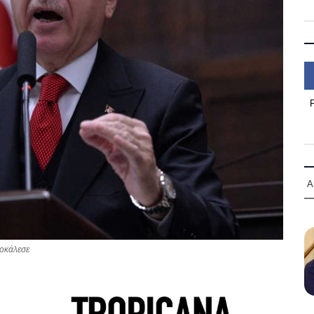
Α
ροκάλεσε