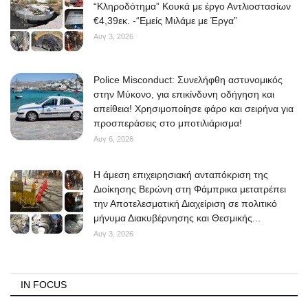
“Κληροδότημα” Κουκά με έργο Αντλιοστασίων
€4,39εκ. -“Εμείς Μιλάμε με Έργα”
Αυγ 3, 2026
Police Misconduct: Συνελήφθη αστυνομικός
στην Μύκονο, για επικίνδυνη οδήγηση και
απείθεια! Χρησιμοποίησε φάρο και σειρήνα για
προσπεράσεις στο μποτιλιάρισμα!
Αυγ 6, 2026
Η άμεση επιχειρησιακή ανταπόκριση της
Διοίκησης Βερώνη στη Φάμπρικα μετατρέπει
την Αποτελεσματική Διαχείριση σε πολιτικό
μήνυμα Διακυβέρνησης και Θεσμικής...
Αυγ 3, 2026
IN FOCUS