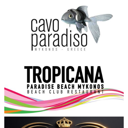
Science & Tech
Aegean Islands
Σεβασμιώτατος Δωρόθεος Β’
Cost Of Living Crisis
Opinion + Analysis
L’Art des Sens
All News
Local Elections 2023
About