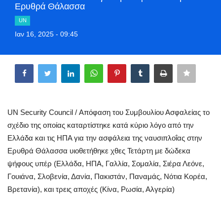
Ερυθρά Θάλασσα
Style Adorés
UN
Entertainment
Ιαν 16, 2025 - 09:45
Share
Arts & Culture
Mykonos
Mykonos Ticker TV
UN Security Council / Απόφαση του Συμβουλίου Ασφαλείας το
σχέδιο της οποίας καταρτίστηκε κατά κύριο λόγο από την
Sport
Ελλάδα και τις ΗΠΑ για την ασφάλεια της ναυσιπλοΐας στην
Ερυθρά Θάλασσα υιοθετήθηκε χθες Τετάρτη με δώδεκα
Sustainability
ψήφους υπέρ (Ελλάδα, ΗΠΑ, Γαλλία, Σομαλία, Σιέρα Λεόνε,
Γουιάνα, Σλοβενία, Δανία, Πακιστάν, Παναμάς, Νότια Κορέα,
Health
Βρετανία), και τρεις αποχές (Κίνα, Ρωσία, Αλγερία)
In Pictures