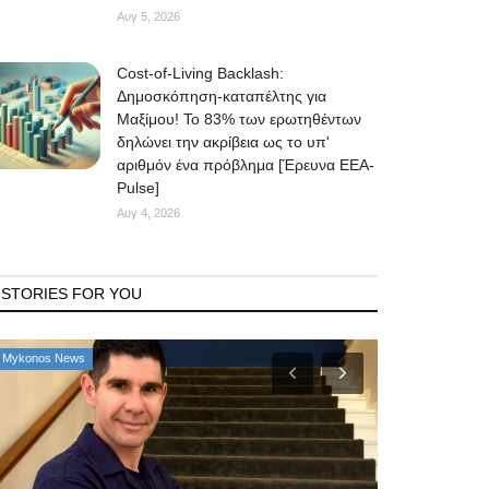
Αυγ 5, 2026
Cost-of-Living Backlash:
Δημοσκόπηση-καταπέλτης για
Μαξίμου! Το 83% των ερωτηθέντων
δηλώνει την ακρίβεια ως το υπ'
αριθμόν ένα πρόβλημα [Έρευνα ΕΕΑ-
Pulse]
Αυγ 4, 2026
STORIES FOR YOU
Mykonos Δ.Ε.Υ.Α. Μυκόνου
Government