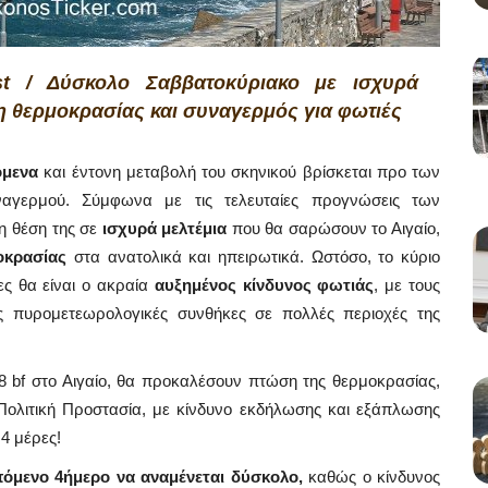
t / Δύσκολο Σαββατοκύριακο με ισχυρά
ση θερμοκρασίας και συναγερμός για φωτιές
όμενα
και έντονη μεταβολή του σκηνικού βρίσκεται προ των
ναγερμού. Σύμφωνα με τις τελευταίες προγνώσεις των
η θέση της σε
ισχυρά μελτέμια
που θα σαρώσουν το Αιγαίο,
οκρασίας
στα ανατολικά και ηπειρωτικά. Ωστόσο, το κύριο
ες θα είναι ο ακραία
αυξημένος κίνδυνος φωτιάς
, με τους
ες πυρομετεωρολογικές συνθήκες σε πολλές περιοχές της
8 bf στο Αιγαίο, θα προκαλέσουν πτώση της θερμοκρασίας,
Πολιτική Προστασία, με κίνδυνο εκδήλωσης και εξάπλωσης
 4 μέρες!
πόμενο 4ήμερο να αναμένεται δύσκολο,
καθώς ο κίνδυνος