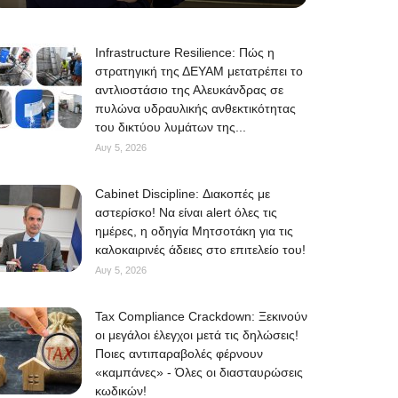
Infrastructure Resilience: Πώς η
στρατηγική της ΔΕΥΑΜ μετατρέπει το
αντλιοστάσιο της Αλευκάνδρας σε
πυλώνα υδραυλικής ανθεκτικότητας
του δικτύου λυμάτων της...
Αυγ 5, 2026
Cabinet Discipline: Διακοπές με
αστερίσκο! Να είναι alert όλες τις
ημέρες, η οδηγία Μητσοτάκη για τις
καλοκαιρινές άδειες στο επιτελείο του!
Αυγ 5, 2026
Tax Compliance Crackdown: Ξεκινούν
οι μεγάλοι έλεγχοι μετά τις δηλώσεις!
Ποιες αντιπαραβολές φέρνουν
«καμπάνες» - Όλες οι διασταυρώσεις
κωδικών!