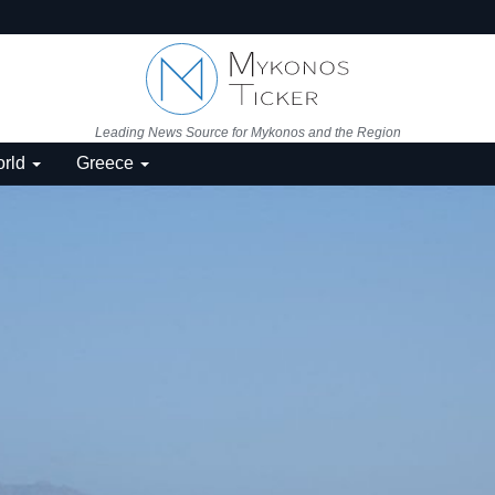
Leading News Source for Mykonos and the Region
rld
Greece