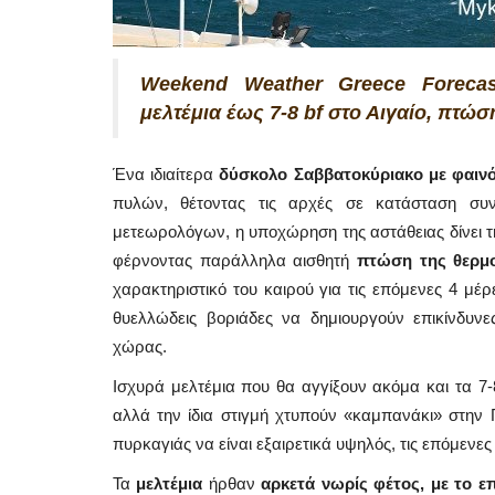
Weekend Weather Greece Forecas
μελτέμια έως 7-8 bf στο Αιγαίο, πτώ
Ένα ιδιαίτερα
δύσκολο Σαββατοκύριακο με φαιν
πυλών, θέτοντας τις αρχές σε κατάσταση συ
μετεωρολόγων, η υποχώρηση της αστάθειας δίνει τ
φέρνοντας παράλληλα αισθητή
πτώση της θερμ
χαρακτηριστικό του καιρού για τις επόμενες 4 μέρ
θυελλώδεις βοριάδες να δημιουργούν επικίνδυν
χώρας.
Ισχυρά μελτέμια που θα αγγίξουν ακόμα και τα 7-
αλλά την ίδια στιγμή χτυπούν «καμπανάκι» στην 
πυρκαγιάς να είναι εξαιρετικά υψηλός, τις επόμενες
Τα
μελτέμια
ήρθαν
αρκετά νωρίς φέτος, με το ε