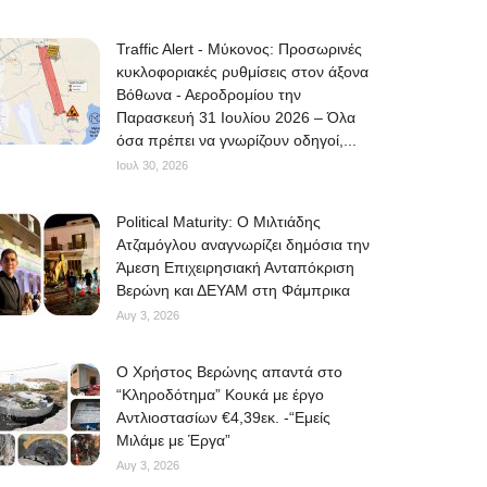
Traffic Alert - Μύκονος: Προσωρινές
κυκλοφοριακές ρυθμίσεις στον άξονα
Βόθωνα - Αεροδρομίου την
Παρασκευή 31 Ιουλίου 2026 – Όλα
όσα πρέπει να γνωρίζουν οδηγοί,...
Ιουλ 30, 2026
Political Maturity: Ο Μιλτιάδης
Ατζαμόγλου αναγνωρίζει δημόσια την
Άμεση Επιχειρησιακή Ανταπόκριση
Βερώνη και ΔΕΥΑΜ στη Φάμπρικα
Αυγ 3, 2026
O Χρήστος Βερώνης απαντά στο
“Κληροδότημα” Κουκά με έργο
Αντλιοστασίων €4,39εκ. -“Εμείς
Μιλάμε με Έργα”
Αυγ 3, 2026