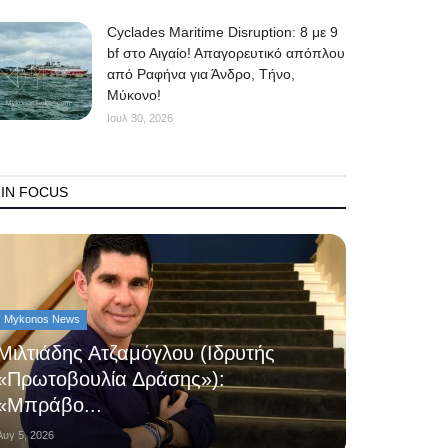
Cyclades Maritime Disruption: 8 με 9
bf στο Αιγαίο! Απαγορευτικό απόπλου
από Ραφήνα για Άνδρο, Τήνο,
Μύκονο!
Ιουλ 30, 2026
IN FOCUS
Mykonos News
Μιλτιάδης Ατζαμόγλου (Ιδρυτής
«Πρωτοβουλία Δράσης»):
«Μπράβο...
Αυγ 5, 2026