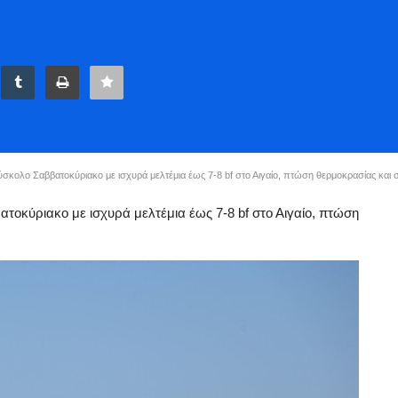
ολο Σαββατοκύριακο με ισχυρά μελτέμια έως 7-8 bf στο Αιγαίο, πτώση θερμοκρασίας και 
τοκύριακο με ισχυρά μελτέμια έως 7-8 bf στο Αιγαίο, πτώση