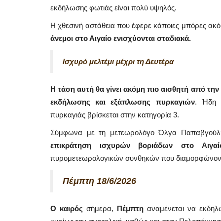
εκδήλωσης φωτιάς είναι πολύ υψηλός.
Η χθεσινή αστάθεια που έφερε κάποιες μπόρες ακόμ
άνεμοι στο Αιγαίο ενισχύονται σταδιακά.
Ισχυρό μελτέμι μέχρι τη Δευτέρα
Η τάση αυτή θα γίνει ακόμη πιο αισθητή από τη
εκδήλωσης και εξάπλωσης πυρκαγιών
. Ήδη 
πυρκαγιάς βρίσκεται στην κατηγορία 3.
Σύμφωνα με τη μετεωρολόγο Όλγα Παπαβγού
επικράτηση ισχυρών βοριάδων στο Αιγ
πυρομετεωρολογικών συνθηκών που διαμορφώνοντ
Mykonos Municipal News
Πέμπτη
18/6/2026
Ο καιρός
σήμερα,
Πέμπτη
αναμένεται να εκδηλω