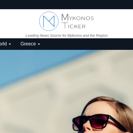
Leading News Source for Mykonos and the Region
rld
Greece