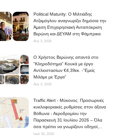
Political Maturity: Ο Μιλτιάδης
Ατζαμόγλου αναγνωρίζει δημόσια την
Άμεση Επιχειρησιακή Ανταπόκριση
Βερώνη και ΔΕΥΑΜ στη Φάμπρικα
Αυγ 3, 2026
O Χρήστος Βερώνης απαντά στο
“Κληροδότημα” Κουκά με έργο
Αντλιοστασίων €4,39εκ. -“Εμείς
Μιλάμε με Έργα”
Αυγ 3, 2026
Traffic Alert - Μύκονος: Προσωρινές
κυκλοφοριακές ρυθμίσεις στον άξονα
Βόθωνα - Αεροδρομίου την
Παρασκευή 31 Ιουλίου 2026 – Όλα
όσα πρέπει να γνωρίζουν οδηγοί,...
Ιουλ 30, 2026