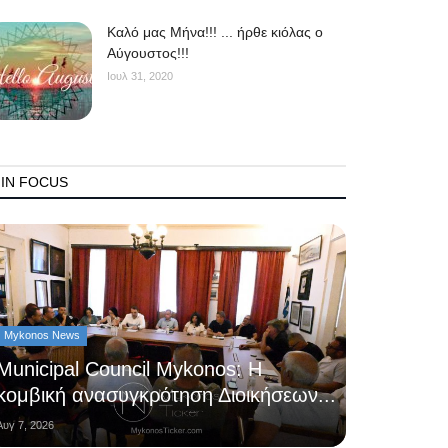
Kαλό μας Μήνα!!! ... ήρθε κιόλας ο
Αύγουστος!!!
Ιουλ 31, 2020
IN FOCUS
Mykonos News
Municipal Council Mykonos: Η
κομβική ανασυγκρότηση Διοικήσεων...
Αυγ 7, 2026