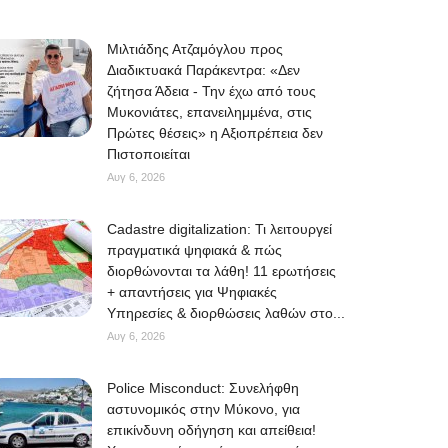
Μιλτιάδης Ατζαμόγλου προς
Διαδικτυακά Παράκεντρα: «Δεν
ζήτησα Άδεια - Την έχω από τους
Μυκονιάτες, επανειλημμένα, στις
Πρώτες θέσεις» η Αξιοπρέπεια δεν
Πιστοποιείται
Αυγ 6, 2026
Cadastre digitalization: Τι λειτουργεί
πραγματικά ψηφιακά & πώς
διορθώνονται τα λάθη! 11 ερωτήσεις
+ απαντήσεις για Ψηφιακές
Υπηρεσίες & διορθώσεις λαθών στο...
Αυγ 6, 2026
Police Misconduct: Συνελήφθη
αστυνομικός στην Μύκονο, για
επικίνδυνη οδήγηση και απείθεια!