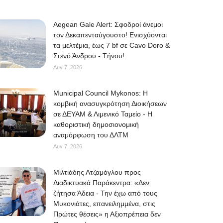
Aegean Gale Alert: Σφοδροί άνεμοι
τον Δεκαπενταύγουστο! Ενισχύονται
τα μελτέμια, έως 7 bf σε Cavo Doro &
Στενό Άνδρου - Τήνου!
Αυγ 7, 2026
Municipal Council Mykonos: Η
κομβική ανασυγκρότηση Διοικήσεων
σε ΔΕΥΑΜ & Λιμενικό Ταμείο - Η
καθοριστική δημοσιονομική
αναμόρφωση του ΔΛΤΜ
Αυγ 7, 2026
Μιλτιάδης Ατζαμόγλου προς
Διαδικτυακά Παράκεντρα: «Δεν
ζήτησα Άδεια - Την έχω από τους
Μυκονιάτες, επανειλημμένα, στις
Πρώτες θέσεις» η Αξιοπρέπεια δεν