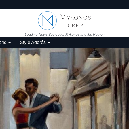
Leading News Source for Mykonos and the Region
rld
Style Adorés