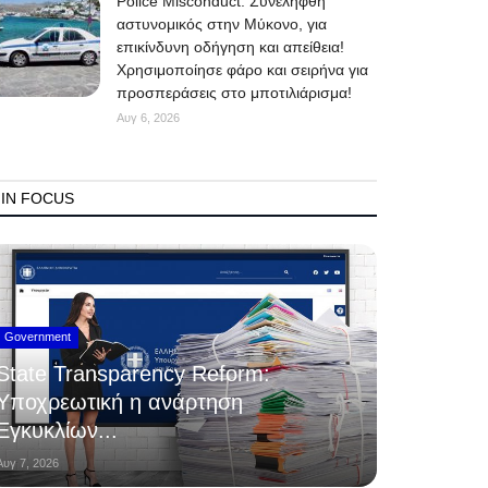
Police Misconduct: Συνελήφθη
αστυνομικός στην Μύκονο, για
επικίνδυνη οδήγηση και απείθεια!
Χρησιμοποίησε φάρο και σειρήνα για
προσπεράσεις στο μποτιλιάρισμα!
Αυγ 6, 2026
IN FOCUS
Government
State Transparency Reform:
Υποχρεωτική η ανάρτηση
Εγκυκλίων...
Αυγ 7, 2026