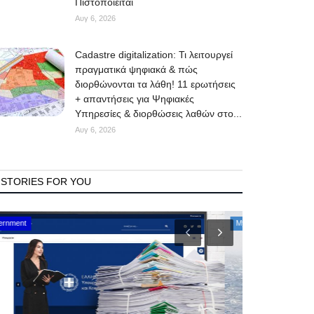
Πιστοποιείται
Αυγ 6, 2026
Cadastre digitalization: Τι λειτουργεί
πραγματικά ψηφιακά & πώς
διορθώνονται τα λάθη! 11 ερωτήσεις
+ απαντήσεις για Ψηφιακές
Υπηρεσίες & διορθώσεις λαθών στο...
Αυγ 6, 2026
STORIES FOR YOU
Mykonos Events
Mykonos News