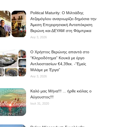
Political Maturity: Ο Μιλτιάδης
Ατζαμόγλου αναγνωρίζει δημόσια την
Άμεση Επιχειρησιακή Ανταπόκριση
Βερώνη και ΔΕΥΑΜ στη Φάμπρικα
Αυγ 3, 2026
O Χρήστος Βερώνης απαντά στο
“Κληροδότημα” Κουκά με έργο
Αντλιοστασίων €4,39εκ. -“Εμείς
Μιλάμε με Έργα”
Αυγ 3, 2026
Kαλό μας Μήνα!!! ... ήρθε κιόλας ο
Αύγουστος!!!
Ιουλ 31, 2020