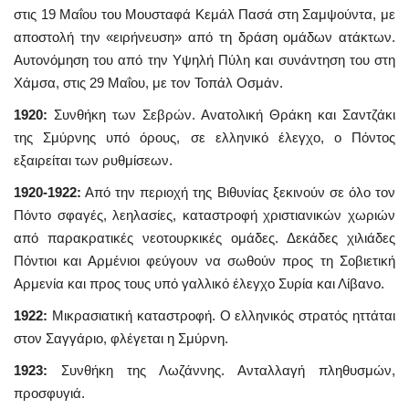
στις 19 Μαΐου του Μουσταφά Κεμάλ Πασά στη Σαμψούντα, με
αποστολή την «ειρήνευση» από τη δράση ομάδων ατάκτων.
Αυτονόμηση του από την Υψηλή Πύλη και συνάντηση του στη
Χάμσα, στις 29 Μαΐου, με τον Τοπάλ Οσμάν.
1920:
Συνθήκη των Σεβρών. Ανατολική Θράκη και Σαντζάκι
της Σμύρνης υπό όρους, σε ελληνικό έλεγχο, ο Πόντος
εξαιρείται των ρυθμίσεων.
1920-1922:
Από την περιοχή της Βιθυνίας ξεκινούν σε όλο τον
Πόντο σφαγές, λεηλασίες, καταστροφή χριστιανικών χωριών
από παρακρατικές νεοτουρκικές ομάδες. Δεκάδες χιλιάδες
Πόντιοι και Αρμένιοι φεύγουν να σωθούν προς τη Σοβιετική
Αρμενία και προς τους υπό γαλλικό έλεγχο Συρία και Λίβανο.
1922:
Μικρασιατική καταστροφή. Ο ελληνικός στρατός ηττάται
στον Σαγγάριο, φλέγεται η Σμύρνη.
1923:
Συνθήκη της Λωζάννης. Ανταλλαγή πληθυσμών,
προσφυγιά.