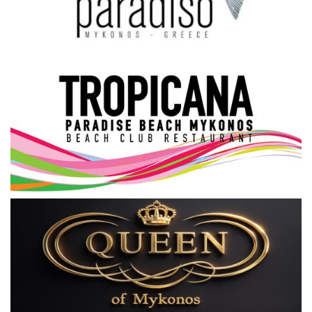
Science & Tech
Aegean Islands
Σεβασμιώτατος Δωρόθεος Β’
Cost Of Living Crisis
Opinion + Analysis
L’Art des Sens
All News
Local Elections 2023
About