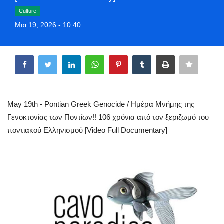
Greece
Culture
Μαι 19, 2026 - 10:40
Entertainment
Share
Arts & Culture
Mykonos
May 19th - Pontian Greek Genocide / Ημέρα Μνήμης της
Mykonos Ticker TV
Γενοκτονίας των Ποντίων!! 106 χρόνια από τον ξεριζωμό του
ποντιακού Ελληνισμού [Video Full Documentary]
Sport
Sustainability
Health
In Pictures