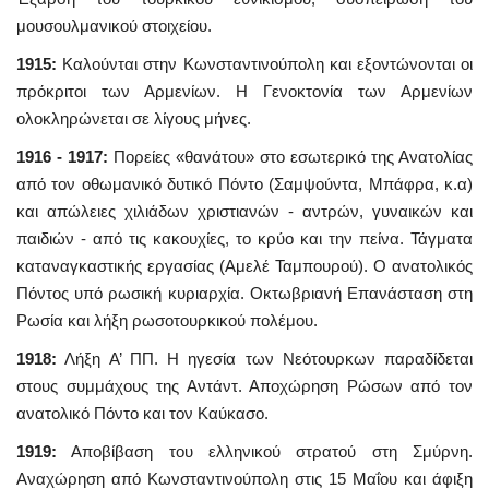
μουσουλμανικού στοιχείου.
1915:
Καλούνται στην Κωνσταντινούπολη και εξοντώνονται οι
πρόκριτοι των Αρμενίων. Η Γενοκτονία των Αρμενίων
ολοκληρώνεται σε λίγους μήνες.
1916 - 1917:
Πορείες «θανάτου» στο εσωτερικό της Ανατολίας
από τον οθωμανικό δυτικό Πόντο (Σαμψούντα, Μπάφρα, κ.α)
και απώλειες χιλιάδων χριστιανών - αντρών, γυναικών και
παιδιών - από τις κακουχίες, το κρύο και την πείνα. Τάγματα
καταναγκαστικής εργασίας (Αμελέ Ταμπουρού). Ο ανατολικός
Πόντος υπό ρωσική κυριαρχία. Οκτωβριανή Επανάσταση στη
Ρωσία και λήξη ρωσοτουρκικού πολέμου.
1918:
Λήξη Α’ ΠΠ. Η ηγεσία των Νεότουρκων παραδίδεται
στους συμμάχους της Αντάντ. Αποχώρηση Ρώσων από τον
ανατολικό Πόντο και τον Καύκασο.
1919:
Αποβίβαση του ελληνικού στρατού στη Σμύρνη.
Αναχώρηση από Κωνσταντινούπολη στις 15 Μαΐου και άφιξη