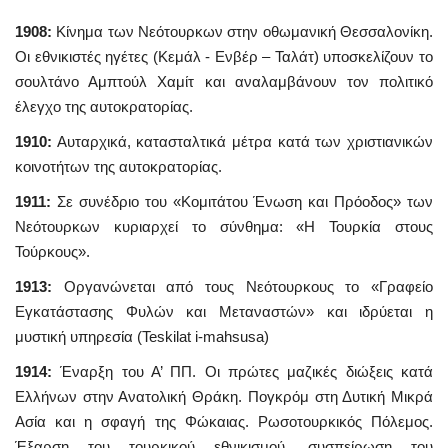
1908:
Κίνημα των Νεότουρκων στην οθωμανική Θεσσαλονίκη.
Οι εθνικιστές ηγέτες (Κεμάλ - Ενβέρ – Ταλάτ) υποσκελίζουν το
σουλτάνο Αμπτούλ Χαμίτ και αναλαμβάνουν τον πολιτικό
έλεγχο της αυτοκρατορίας.
1910:
Αυταρχικά, κατασταλτικά μέτρα κατά των χριστιανικών
κοινοτήτων της αυτοκρατορίας.
1911:
Σε συνέδριο του «Κομιτάτου Ένωση και Πρόοδος» των
Νεότουρκων κυριαρχεί το σύνθημα: «Η Τουρκία στους
Τούρκους».
1913:
Οργανώνεται από τους Νεότουρκους το «Γραφείο
Εγκατάστασης Φυλών και Μεταναστών» και ιδρύεται η
μυστική υπηρεσία (Teskilat i-mahsusa)
1914:
Έναρξη του Α’ ΠΠ. Οι πρώτες μαζικές διώξεις κατά
Ελλήνων στην Ανατολική Θράκη. Πογκρόμ στη Δυτική Μικρά
Ασία και η σφαγή της Φώκαιας. Ρωσοτουρκικός Πόλεμος.
Έξαρση του τουρκικού εθνικισμού, συσπείρωση του