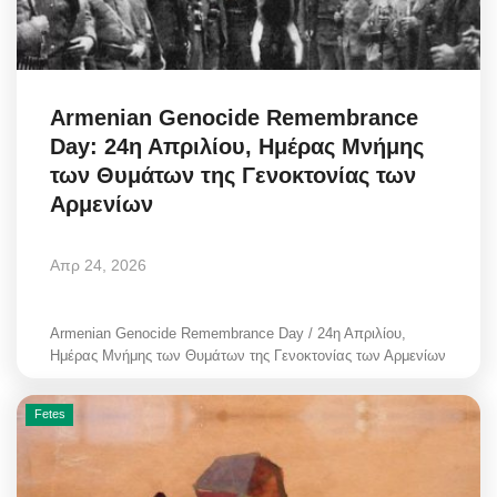
Science & Tech
Aegean Islands
Armenian Genocide Remembrance
Day: 24η Απριλίου, Ημέρας Μνήμης
Σεβασμιώτατος Δωρόθεος Β’
των Θυμάτων της Γενοκτονίας των
Αρμενίων
Cost Of Living Crisis
Opinion + Analysis
Απρ 24, 2026
L’Art des Sens
Armenian Genocide Remembrance Day / 24η Απριλίου,
Ημέρας Μνήμης των Θυμάτων της Γενοκτονίας των Αρμενίων
Local Elections 2023
Fetes
All News
About