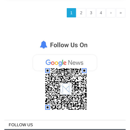
›
»
1
2
3
4
FOLLOW US