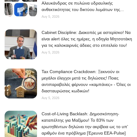
Αλευκάνδρας σε πυλώνα υδραυλικής
ανθεκτικότητας του δικτύου λυμάτων της...
Αυγ 5, 2026
Cabinet Discipline: Διακοπές με αστερίσκο! Να
είναι alert όλες τις ημέρες, η οδηγία Μητσοτάκη
για τις καλοκαιρινές άδειες στο επιτελείο του!
Αυγ 5, 2026
Tax Compliance Crackdown: Ξεκινούν οι
μεγάλοι έλεγχοι μετά τις δηλώσεις! Ποιες
αντιπαραβολές φέρνουν «καμπάνες» - Όλες οι
διασταυρώσεις κωδικών!
Αυγ 5, 2026
Cost-of-Living Backlash: Δημοσκόπηση-
καταπέλτης για Μαξίμου! Το 83% των
ερωτηθέντων δηλώνει την ακρίβεια ως το υπ'
αριθμόν ένα πρόβλημα [Έρευνα ΕΕΑ-Pulse]