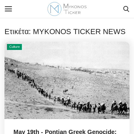
Ετικέτα:
MYKONOS TICKER NEWS
Culture
Contact Us
Politique
Business
Travel
World
Greece
May 19th - Pontian Greek Genocide: