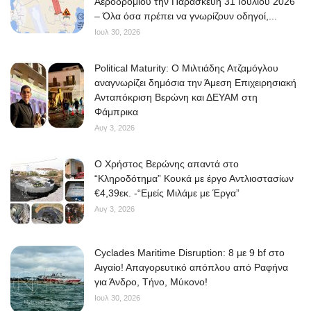
Αεροδρομίου την Παρασκευή 31 Ιουλίου 2026
– Όλα όσα πρέπει να γνωρίζουν οδηγοί,...
Ιουλ 30, 2026
Political Maturity: Ο Μιλτιάδης Ατζαμόγλου
αναγνωρίζει δημόσια την Άμεση Επιχειρησιακή
Ανταπόκριση Βερώνη και ΔΕΥΑΜ στη
Φάμπρικα
Αυγ 3, 2026
O Χρήστος Βερώνης απαντά στο
“Κληροδότημα” Κουκά με έργο Αντλιοστασίων
€4,39εκ. -“Εμείς Μιλάμε με Έργα”
Αυγ 3, 2026
Cyclades Maritime Disruption: 8 με 9 bf στο
Αιγαίο! Απαγορευτικό απόπλου από Ραφήνα
για Άνδρο, Τήνο, Μύκονο!
Ιουλ 30, 2026