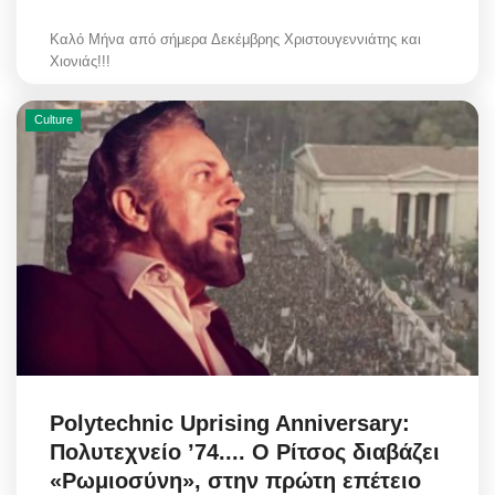
Καλό Μήνα από σήμερα Δεκέμβρης Χριστουγεννιάτης και
Χιονιάς!!!
Culture
Polytechnic Uprising Anniversary:
Πολυτεχνείο ’74.... Ο Ρίτσος διαβάζει
«Ρωμιοσύνη», στην πρώτη επέτειο