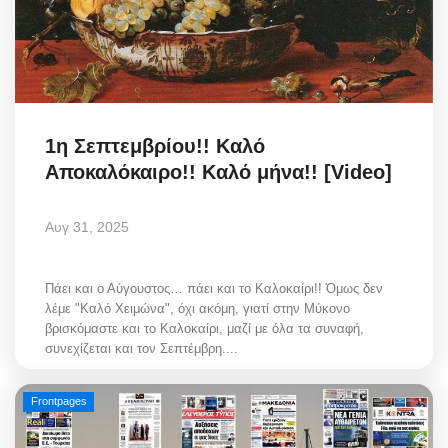
1η Σεπτεμβρίου!! Καλό
Αποκαλόκαιρο!! Καλό μήνα!! [Video]
Αυγ 31, 2025
Πάει και ο Αύγουστος… πάει και το Καλοκαίρι!! Όμως δεν
λέμε "Καλό Χειμώνα", όχι ακόμη, γιατί στην Μύκονο
βρισκόμαστε και το Καλοκαίρι, μαζί με όλα τα συναφή,
συνεχίζεται και τον Σεπτέμβρη....
Frontpages