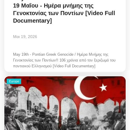
19 Μαΐου - Ημέρα μνήμης της
Style Adorés
Γενοκτονίας των Ποντίων [Video Full
Documentary]
Entertainment
Arts & Culture
Μαι 19, 2026
Mykonos
May 19th - Pontian Greek Genocide / Ημέρα Μνήμης της
Γενοκτονίας των Ποντίων!! 106 χρόνια από τον ξεριζωμό του
Mykonos Ticker TV
ποντιακού Ελληνισμού [Video Full Documentary]
Sport
Europe
Health
Sustainability
In Pictures