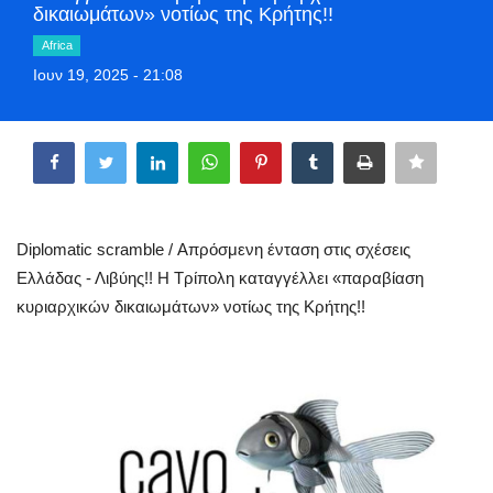
δικαιωμάτων» νοτίως της Κρήτης!!
Greece
Africa
Ιουν 19, 2025 - 21:08
Entertainment
Share
Arts & Culture
Mykonos
Mykonos Ticker TV
Diplomatic scramble / Απρόσμενη ένταση στις σχέσεις
Ελλάδας - Λιβύης!! Η Τρίπολη καταγγέλλει «παραβίαση
Sport
κυριαρχικών δικαιωμάτων» νοτίως της Κρήτης!!
Health
Sustainability
In Pictures