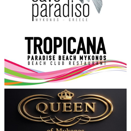
Science & Tech
Aegean Islands
Σεβασμιώτατος Δωρόθεος Β’
Cost Of Living Crisis
Opinion + Analysis
L’Art des Sens
All News
Local Elections 2023
About