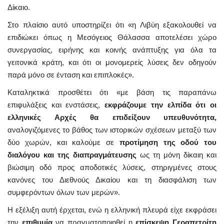
Δίκαιο.
Στο πλαίσιο αυτό υποστηρίζει ότι «η Λιβύη εξακολουθεί να
επιδιώκει όπως η Μεσόγειος Θάλασσα αποτελέσει χώρο
συνεργασίας, ειρήνης και κοινής ανάπτυξης για όλα τα
γειτονικά κράτη, και ότι οι μονομερείς λύσεις δεν οδηγούν
παρά μόνο σε ένταση και επιπλοκές».
Καταληκτικά προσθέτει ότι «με βάση τις παραπάνω
επιφυλάξεις και ενστάσεις,
εκφράζουμε την ελπίδα ότι οι
ελληνικές Αρχές θα επιδείξουν υπευθυνότητα,
αναλογιζόμενες το βάθος των ιστορικών σχέσεων μεταξύ των
δύο χωρών, και καλούμε σε
προτίμηση της οδού του
διαλόγου και της διαπραγμάτευσης
ως τη μόνη δίκαιη και
βιώσιμη οδό προς αποδοτικές λύσεις, στηριγμένες στους
κανόνες του Διεθνούς Δικαίου και τη διασφάλιση των
συμφερόντων όλων των μερών».
Η εξέλιξη αυτή έρχεται, ενώ η ελληνική πλευρά είχε εκφράσει
την
επιθυμία
να πραγματοποιηθεί η
επίσκεψη Γεραπετρίτη