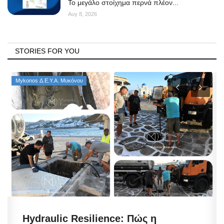
Το μεγάλο στοίχημα περνά πλέον...
Αυγ 8, 2026
STORIES FOR YOU
Mykonos Δ.Ε.Υ.Α. Μυκόνου
Hydraulic Resilience: Πώς η