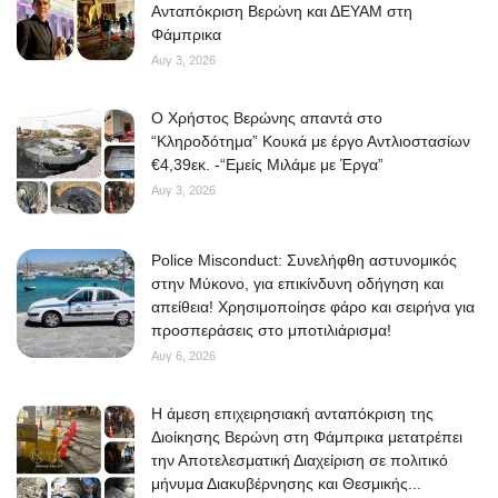
Ανταπόκριση Βερώνη και ΔΕΥΑΜ στη
Φάμπρικα
Αυγ 3, 2026
O Χρήστος Βερώνης απαντά στο
“Κληροδότημα” Κουκά με έργο Αντλιοστασίων
€4,39εκ. -“Εμείς Μιλάμε με Έργα”
Αυγ 3, 2026
Police Misconduct: Συνελήφθη αστυνομικός
στην Μύκονο, για επικίνδυνη οδήγηση και
απείθεια! Χρησιμοποίησε φάρο και σειρήνα για
προσπεράσεις στο μποτιλιάρισμα!
Αυγ 6, 2026
Η άμεση επιχειρησιακή ανταπόκριση της
Διοίκησης Βερώνη στη Φάμπρικα μετατρέπει
την Αποτελεσματική Διαχείριση σε πολιτικό
μήνυμα Διακυβέρνησης και Θεσμικής...