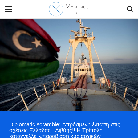
Contact Us
Politique
Business
Travel
World
Diplomatic scramble: Απρόσμενη ένταση στις
Style Adorés
σχέσεις Ελλάδας - Λιβύης!! Η Τρίπολη
καταγγέλλει «παραβίαση κυριαρχικών