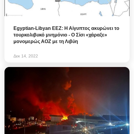
Egyptian-Libyan EEZ: Η Αίγυπτος ακυρώνει το
τουρκολιβυκό μνημόνιο - Ο Σίσι «χάραξε»
μονομερώς ΑΟΖ με τη Λιβύη
Δεκ 14, 2022