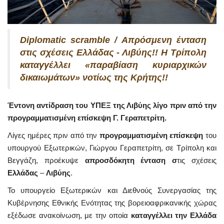
Diplomatic scramble / Απρόσμενη ένταση
στις σχέσεις Ελλάδας - Λιβύης!! Η Τρίπολη
καταγγέλλει «παραβίαση κυριαρχικών
δικαιωμάτων» νοτίως της Κρήτης!!
Έντονη αντίδραση του ΥΠΕΞ της Λιβύης λίγο πριν από την
προγραμματισμένη επίσκεψη Γ. Γεραπετρίτη.
Λίγες ημέρες πριν από την
προγραμματισμένη επίσκεψη
του
υπουργού Εξωτερικών, Γιώργου Γεραπετρίτη, σε Τρίπολη και
Βεγγάζη, προέκυψε
απροσδόκητη ένταση σ
τις σχέσεις
Ελλάδας
–
Λιβύης
.
Το υπουργείο Εξωτερικών και Διεθνούς Συνεργασίας της
Κυβέρνησης Εθνικής Ενότητας της βορειοαφρικανικής χώρας
εξέδωσε ανακοίνωση, με την οποία
καταγγέλλει την Ελλάδα