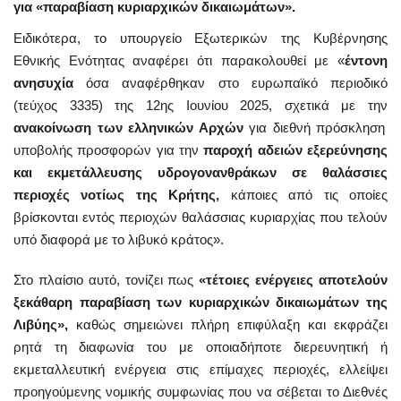
για «παραβίαση κυριαρχικών δικαιωμάτων».
Ειδικότερα, το υπουργείο Εξωτερικών της Κυβέρνησης
Εθνικής Ενότητας αναφέρει ότι παρακολουθεί με «
έντονη
ανησυχία
όσα αναφέρθηκαν στο ευρωπαϊκό περιοδικό
(τεύχος 3335) της 12ης Ιουνίου 2025, σχετικά με την
ανακοίνωση των ελληνικών Αρχών
για διεθνή πρόσκληση
υποβολής προσφορών για την
παροχή αδειών εξερεύνησης
και εκμετάλλευσης υδρογονανθράκων σε θαλάσσιες
περιοχές νοτίως της Κρήτης,
κάποιες από τις οποίες
βρίσκονται εντός περιοχών θαλάσσιας κυριαρχίας που τελούν
υπό διαφορά με το λιβυκό κράτος».
Στο πλαίσιο αυτό, τονίζει πως
«τέτοιες ενέργειες αποτελούν
ξεκάθαρη παραβίαση των κυριαρχικών δικαιωμάτων της
Λιβύης»,
καθώς σημειώνει πλήρη επιφύλαξη και εκφράζει
ρητά τη διαφωνία του με οποιαδήποτε διερευνητική ή
εκμεταλλευτική ενέργεια στις επίμαχες περιοχές, ελλείψει
προηγούμενης νομικής συμφωνίας που να σέβεται το Διεθνές