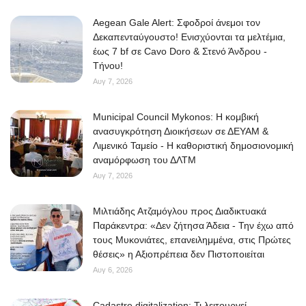
Aegean Gale Alert: Σφοδροί άνεμοι τον
Δεκαπενταύγουστο! Ενισχύονται τα μελτέμια,
έως 7 bf σε Cavo Doro & Στενό Άνδρου -
Τήνου!
Αυγ 7, 2026
Municipal Council Mykonos: Η κομβική
ανασυγκρότηση Διοικήσεων σε ΔΕΥΑΜ &
Λιμενικό Ταμείο - Η καθοριστική δημοσιονομική
αναμόρφωση του ΔΛΤΜ
Αυγ 7, 2026
Μιλτιάδης Ατζαμόγλου προς Διαδικτυακά
Παράκεντρα: «Δεν ζήτησα Άδεια - Την έχω από
τους Μυκονιάτες, επανειλημμένα, στις Πρώτες
θέσεις» η Αξιοπρέπεια δεν Πιστοποιείται
Αυγ 6, 2026
Cadastre digitalization: Τι λειτουργεί