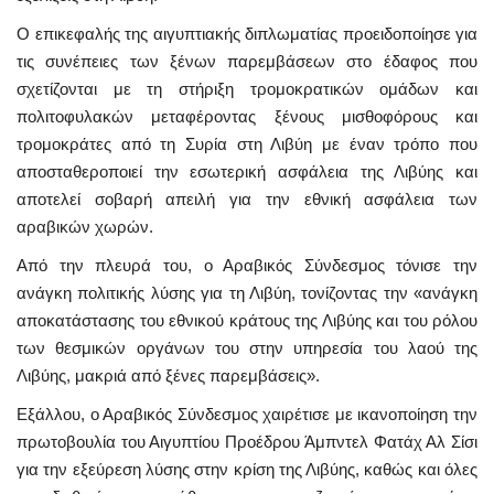
Ο επικεφαλής της αιγυπτιακής διπλωματίας προειδοποίησε για
τις συνέπειες των ξένων παρεμβάσεων στο έδαφος που
σχετίζονται με τη στήριξη τρομοκρατικών ομάδων και
πολιτοφυλακών μεταφέροντας ξένους μισθοφόρους και
τρομοκράτες από τη Συρία στη Λιβύη με έναν τρόπο που
αποσταθεροποιεί την εσωτερική ασφάλεια της Λιβύης και
αποτελεί σοβαρή απειλή για την εθνική ασφάλεια των
αραβικών χωρών.
Από την πλευρά του, ο Αραβικός Σύνδεσμος τόνισε την
ανάγκη πολιτικής λύσης για τη Λιβύη, τονίζοντας την «ανάγκη
αποκατάστασης του εθνικού κράτους της Λιβύης και του ρόλου
των θεσμικών οργάνων του στην υπηρεσία του λαού της
Λιβύης, μακριά από ξένες παρεμβάσεις».
Εξάλλου, ο Αραβικός Σύνδεσμος χαιρέτισε με ικανοποίηση την
πρωτοβουλία του Αιγυπτίου Προέδρου Άμπντελ Φατάχ Αλ Σίσι
για την εξεύρεση λύσης στην κρίση της Λιβύης, καθώς και όλες