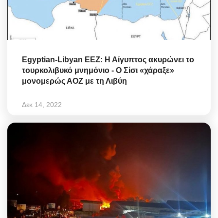
Egyptian-Libyan EEZ: Η Αίγυπτος ακυρώνει το
τουρκολιβυκό μνημόνιο - Ο Σίσι «χάραξε»
μονομερώς ΑΟΖ με τη Λιβύη
Δεκ 14, 2022