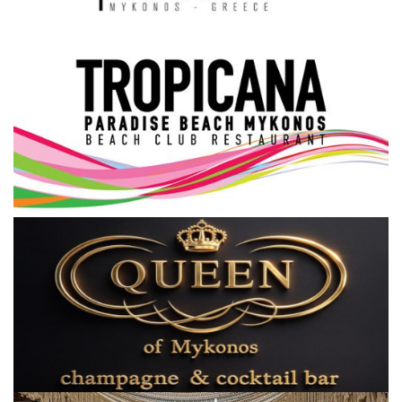
Science & Tech
Aegean Islands
Σεβασμιώτατος Δωρόθεος Β’
Cost Of Living Crisis
Opinion + Analysis
L’Art des Sens
All News
Local Elections 2023
About