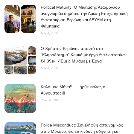
Political Maturity: Ο Μιλτιάδης Ατζαμόγλου
αναγνωρίζει δημόσια την Άμεση Επιχειρησιακή
Ανταπόκριση Βερώνη και ΔΕΥΑΜ στη
Φάμπρικα
Αυγ 3, 2026
O Χρήστος Βερώνης απαντά στο
“Κληροδότημα” Κουκά με έργο Αντλιοστασίων
€4,39εκ. -“Εμείς Μιλάμε με Έργα”
Αυγ 3, 2026
Kαλό μας Μήνα!!! ... ήρθε κιόλας ο
Αύγουστος!!!
Ιουλ 31, 2020
Police Misconduct: Συνελήφθη αστυνομικός
στην Μύκονο, για επικίνδυνη οδήγηση και