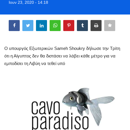
Ιουν 23, 2020 - 14:18
Greece
Share
Entertainment
Arts & Culture
Ο υπουργός Εξωτερικών Sameh Shoukry δήλωσε την Τρίτη
Mykonos
ότι η Αίγυπτος δεν θα διστάσει να λάβει κάθε μέτρο για να
εμποδίσει τη Λιβύη να τεθεί υπό
Mykonos Ticker TV
Sport
Sustainability
Health
In Pictures