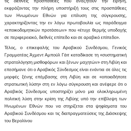
τις διεθνείς προσπάθειες που αναζητούν την ειρήνη,
εκφράζοντας την πλήρη υποστήριξή τους στις προσπάθειες
των Ηνωμένων Εθνών για επίλυση της σύγκρουσης,
χαρακτηρίζοντας την εν λόγω πρωτοβουλία ως παράδειγμα
«εποικοδομητικών προτάσεων» που «έτυχε θερμής υποδοχής
σε περιφερειακό, διεθνές επίπεδο και σε αραβικό επίπεδο».
Τέλος, ο επικεφαλής του Αραβικού Συνδέσμου, Γενικός
Γραμματέας Άχμεντ Αμπούλ Γάιτ καταδίκασε τη «συστηματική
στρατολόγηση μισθοφόρων και ξένων μαχητών» στη Λιβύη και
επεσήμανε ότι ο Αραβικός Σύνδεσμος είναι ενάντια σε όλες τις
μορφές ξένης επέμβασης στη Λιβύη και σε «οποιαδήποτε
στρατιωτική λύση» στη εν λόγω σύγκρουση και ανέφερε ότι ο
Αραβικός Σύνδεσμος υποστηρίζει μόνο μια ολοκληρωμένη
πολιτική λύση στην κρίση της Λιβύης υπό την επίβλεψη των
Ηνωμένων Εθνών που να στηρίζεται στα ψηφίσματα του
Αραβικού Συνδέσμου και τις διαπραγματεύσεις της Διάσκεψης
του Βερολίνου