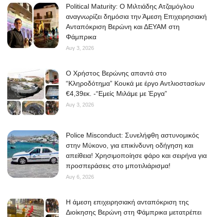
Political Maturity: Ο Μιλτιάδης Ατζαμόγλου
αναγνωρίζει δημόσια την Άμεση Επιχειρησιακή
Ανταπόκριση Βερώνη και ΔΕΥΑΜ στη
Φάμπρικα
Αυγ 3, 2026
O Χρήστος Βερώνης απαντά στο
“Κληροδότημα” Κουκά με έργο Αντλιοστασίων
€4,39εκ. -“Εμείς Μιλάμε με Έργα”
Αυγ 3, 2026
Police Misconduct: Συνελήφθη αστυνομικός
στην Μύκονο, για επικίνδυνη οδήγηση και
απείθεια! Χρησιμοποίησε φάρο και σειρήνα για
προσπεράσεις στο μποτιλιάρισμα!
Αυγ 6, 2026
Η άμεση επιχειρησιακή ανταπόκριση της
Διοίκησης Βερώνη στη Φάμπρικα μετατρέπει