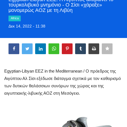
τουρκολιβυκό μνημόνιο - Ο Σίσι «χάραξε»
Greece
μονομερώς ΑΟΖ με τη Λιβύη
Africa
Entertainment
Δεκ 14, 2022 - 11:38
Arts & Culture
Share
Mykonos
Mykonos Ticker TV
Egyptian-Libyan EEZ in the Mediterranean / Ο πρόεδρος της
Sport
Αιγύπτου Αλ Σίσι εξέδωσε διάταγμα σχετικά με τον καθορισμό
των δυτικών θαλάσσιων συνόρων της χώρας και της
Sustainability
αιγυπτιακής-λιβυκής ΑΟΖ στη Μεσόγειο.
Health
In Pictures