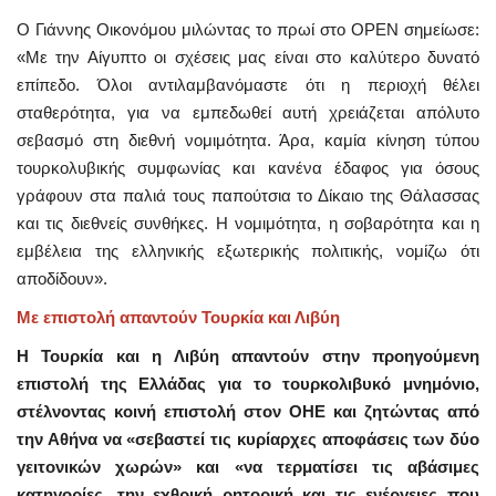
Ο Γιάννης Οικονόμου μιλώντας το πρωί στο OPEN σημείωσε:
«Με την Αίγυπτο οι σχέσεις μας είναι στο καλύτερο δυνατό
επίπεδο. Όλοι αντιλαμβανόμαστε ότι η περιοχή θέλει
σταθερότητα, για να εμπεδωθεί αυτή χρειάζεται απόλυτο
σεβασμό στη διεθνή νομιμότητα. Άρα, καμία κίνηση τύπου
τουρκολυβικής συμφωνίας και κανένα έδαφος για όσους
γράφουν στα παλιά τους παπούτσια το Δίκαιο της Θάλασσας
και τις διεθνείς συνθήκες. Η νομιμότητα, η σοβαρότητα και η
εμβέλεια της ελληνικής εξωτερικής πολιτικής, νομίζω ότι
αποδίδουν».
Με επιστολή απαντούν Τουρκία και Λιβύη
Η Τουρκία και η Λιβύη απαντούν στην προηγούμενη
επιστολή της Ελλάδας για το τουρκολιβυκό μνημόνιο,
στέλνοντας κοινή επιστολή στον ΟΗΕ και ζητώντας από
την Αθήνα να «σεβαστεί τις κυρίαρχες αποφάσεις των δύο
γειτονικών χωρών» και «να τερματίσει τις αβάσιμες
κατηγορίες, την εχθρική ρητορική και τις ενέργειες που