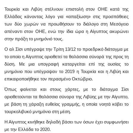
Τουρκία και Λιβύη στέλνουν επιστολή στον ΟΗΕ κατά της
Ελλάδας κάνοντας λόγο για «απαξίωση» στις προσπάθειες
των δύο χωρών να προωθήσουν το διάλογο στη Μεσόγειο
απέναντι στον ΟΗΕ, ενώ την ίδια ώρα η Αίγυπτος ακυρώνει
στην πράξη το μνημόνιό τους.
Ο αλ Σίσι υπέγραψε την Τρίτη 13/12 το προεδρικό διάταγμα με
το οποίο η Αίγυπτος οριοθετεί τα θαλάσσια σύνορά της προς τη
δύση. Με μια υπογραφή καταργείται επί της ουσίας το
μνημόνιο που υπέγραψαν το 2019 η Τουρκία και η Λιβύη και
επικαιροποιήθηκε τον περασμένο Οκτώβριο.
Όπως φαίνεται και στους χάρτες, με το διάταγμα Σίσι
οριοθετούνται τα θαλάσσια σύνορα της Λιβύης με την Αίγυπτο,
με βάση τη χάραξη ευθείας γραμμής, η οποία νοητά κόβει το
τουρκολιβυκό μνημόνιο στη μέση.
Η Αίγυπτος κινήθηκε δηλαδή βάσει των όσων έχει συμφωνήσει
με την Ελλάδα το 2020.