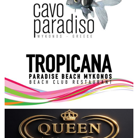
Science & Tech
Aegean Islands
Σεβασμιώτατος Δωρόθεος Β’
Cost Of Living Crisis
Opinion + Analysis
L’Art des Sens
All News
Local Elections 2023
About