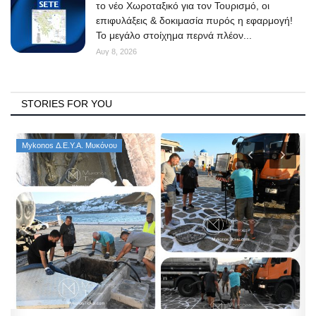
το νέο Χωροταξικό για τον Τουρισμό, οι
επιφυλάξεις & δοκιμασία πυρός η εφαρμογή!
Το μεγάλο στοίχημα περνά πλέον...
Αυγ 8, 2026
STORIES FOR YOU
Mykonos Δ.Ε.Υ.Α. Μυκόνου