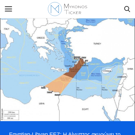
Contact Us
Politique
Business
Travel
World
Style Adorés
Egyptian-Libyan EEZ: Η Αίγυπτος ακυρώνει το