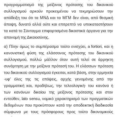
προγραμματισμό της μείζονος πρότασης του δικανικού
συλλογισμού αρκούν προκειμένου να τεκμηριώσουν την
απόδειξη του ότι τα ΜΝΔ και τα ΜΓΜ δεν είναι, από θεσμική
άποψη, δυνατό αλλά ούτε και επιτρεπτό να υποκαταστήσουν
τα κατά το Σύνταγμα επιφορτισμένα δικαστικά όργανα για την
απονομή της Δικαιοσύνης.
α) Πλην όμως το συμπέρασμα τούτο ενισχύει, a fortiori, και η
κανονιστική φύση της ελάσσονος πρότασης του δικανικού
συλλογισμού, πολλώ μάλλον όταν αυτή τελεί σε άρρηκτη
συνάρτηση με την μείζονα πρότασή του. Η ελάσσων πρόταση
του δικανικού συλλογισμού έγκειται, κατά βάση, στην ερμηνεία
-υφ’ όλες της τις επόψεις, αρχής γενομένης από την
γραμματική και, προδήλως, την τελεολογική- του κανόνα ή
των κανόνων δικαίου της μείζονος πρότασης και στον
εντεύθεν, lato sensu, νομικό χαρακτηρισμό των πραγματικών
δεδομένων που προκύπτουν κατά την αποδεικτική διαδικασία
σύμφωνα με τους πρόσφορους προς τούτο δικονομικούς