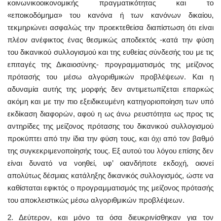
κοινωνικοοικονομικής πραγματικότητας και το
«εποικοδόμημα» του κανόνα ή των κανόνων δικαίου,
τεκμηριώνει ασφαλώς την προεκτεθείσα διαπίστωση ότι είναι
πλέον ανέφικτος ένας θεσμικώς αποδεκτός -κατά την φύση
του δικανικού συλλογισμού και της ευθείας σύνδεσής του με τις
επιταγές της Δικαιοσύνης- προγραμματισμός της μείζονος
πρότασής του μέσω αλγοριθμικών προβλέψεων. Και η
αδυναμία αυτής της μορφής δεν αντιμετωπίζεται επαρκώς
ακόμη και με την πιο εξειδικευμένη κατηγοριοποίηση των υπό
εκδίκαση διαφορών, αφού η ως άνω ρευστότητα ως προς τις
αντηρίδες της μείζονος πρότασης του δικανικού συλλογισμού
προκύπτει από την ίδια την φύση τους, και όχι από τον βαθμό
της συγκεκριμενοποίησής τους. Εξ αυτού του λόγου επίσης δεν
είναι δυνατό να νοηθεί, υφ’ οιανδήποτε εκδοχή, οιονεί
απολύτως δέσμιας κατάληξης δικανικός συλλογισμός, ώστε να
καθίσταται εφικτός ο προγραμματισμός της μείζονος πρότασής
του αποκλειστικώς μέσω αλγοριθμικών προβλέψεων.
2. Δεύτερον, και μόνο τα όσα διευκρινίσθηκαν για τον