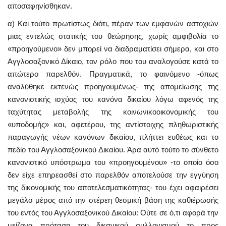
αποσαφηνίσθηκαν.
α) Και τούτο πρωτίστως διότι, πέραν των εμφανών αστοχιών
μιας εντελώς στατικής του θεώρησης, χωρίς αμφιβολία το
«προηγούμενο» δεν μπορεί να διαδραματίσει σήμερα, και στο
Αγγλοσαξονικό Δίκαιο, τον ρόλο που του αναλογούσε κατά το
απώτερο παρελθόν. Πραγματικά, το φαινόμενο -όπως
αναλύθηκε εκτενώς προηγουμένως- της απομείωσης της
κανονιστικής ισχύος του κανόνα δικαίου λόγω αφενός της
ταχύτητας μεταβολής της κοινωνικοοικονομικής του
«υποδομής» και, αφετέρου, της αντίστοιχης πληθωριστικής
παραγωγής νέων κανόνων δικαίου, πλήττει ευθέως και το
πεδίο του Αγγλοσαξονικού Δικαίου. Άρα αυτό τούτο το σύνθετο
κανονιστικό υπόστρωμα του «προηγουμένου» -το οποίο όσο
δεν είχε επηρεασθεί στο παρελθόν αποτελούσε την εγγύηση
της δικονομικής του αποτελεσματικότητας- του έχει αφαιρέσει
μεγάλο μέρος από την στέρεη θεσμική βάση της καθιέρωσής
του εντός του Αγγλοσαξονικού Δικαίου: Ούτε σε ό,τι αφορά την
μείζονα πρόταση του δικανικού συλλογισμού το προς