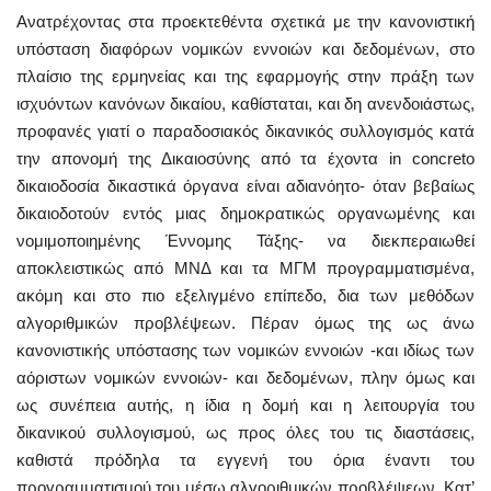
Ανατρέχοντας στα προεκτεθέντα σχετικά με την κανονιστική
υπόσταση διαφόρων νομικών εννοιών και δεδομένων, στο
πλαίσιο της ερμηνείας και της εφαρμογής στην πράξη των
ισχυόντων κανόνων δικαίου, καθίσταται, και δη ανενδοιάστως,
προφανές γιατί ο παραδοσιακός δικανικός συλλογισμός κατά
την απονομή της Δικαιοσύνης από τα έχοντα in concreto
δικαιοδοσία δικαστικά όργανα είναι αδιανόητο- όταν βεβαίως
δικαιοδοτούν εντός μιας δημοκρατικώς οργανωμένης και
νομιμοποιημένης Έννομης Τάξης- να διεκπεραιωθεί
αποκλειστικώς από ΜΝΔ και τα ΜΓΜ προγραμματισμένα,
ακόμη και στο πιο εξελιγμένο επίπεδο, δια των μεθόδων
αλγοριθμικών προβλέψεων. Πέραν όμως της ως άνω
κανονιστικής υπόστασης των νομικών εννοιών -και ιδίως των
αόριστων νομικών εννοιών- και δεδομένων, πλην όμως και
ως συνέπεια αυτής, η ίδια η δομή και η λειτουργία του
δικανικού συλλογισμού, ως προς όλες του τις διαστάσεις,
καθιστά πρόδηλα τα εγγενή του όρια έναντι του
προγραμματισμού του μέσω αλγοριθμικών προβλέψεων. Κατ’