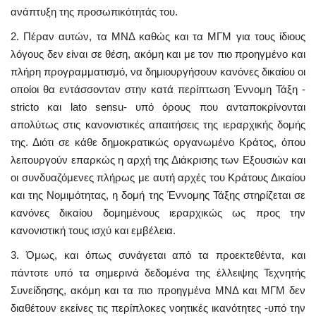
ανάπτυξη της προσωπικότητάς του.
2. Πέραν αυτών, τα ΜΝΔ καθώς και τα ΜΓΜ για τους ίδιους
λόγους δεν είναι σε θέση, ακόμη και με τον πιο προηγμένο και
πλήρη προγραμματισμό, να δημιουργήσουν κανόνες δικαίου οι
οποίοι θα εντάσσονταν στην κατά περίπτωση Έννομη Τάξη -
stricto και lato sensu- υπό όρους που ανταποκρίνονται
απολύτως στις κανονιστικές απαιτήσεις της ιεραρχικής δομής
της. Διότι σε κάθε δημοκρατικώς οργανωμένο Κράτος, όπου
λειτουργούν επαρκώς η αρχή της Διάκρισης των Εξουσιών και
οι συνδυαζόμενες πλήρως με αυτή αρχές του Κράτους Δικαίου
και της Νομιμότητας, η δομή της Έννομης Τάξης στηρίζεται σε
κανόνες δικαίου δομημένους ιεραρχικώς ως προς την
κανονιστική τους ισχύ και εμβέλεια.
3. Όμως, και όπως συνάγεται από τα προεκτεθέντα, και
πάντοτε υπό τα σημερινά δεδομένα της έλλειψης Τεχνητής
Συνείδησης, ακόμη και τα πιο προηγμένα ΜΝΔ και ΜΓΜ δεν
διαθέτουν εκείνες τις περίπλοκες νοητικές ικανότητες -υπό την