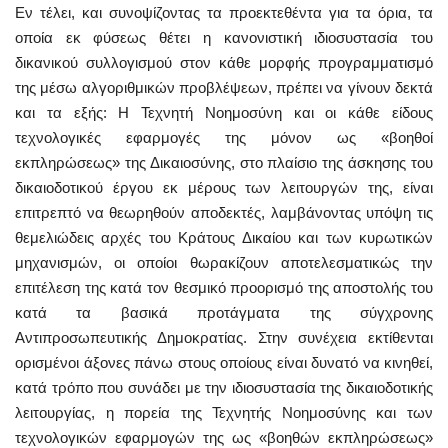
Εν τέλει, και συνοψίζοντας τα προεκτεθέντα για τα όρια, τα
οποία εκ φύσεως θέτει η κανονιστική ιδιοσυστασία του
δικανικού συλλογισμού στον κάθε μορφής προγραμματισμό
της μέσω αλγοριθμικών προβλέψεων, πρέπει να γίνουν δεκτά
και τα εξής: Η Τεχνητή Νοημοσύνη και οι κάθε είδους
τεχνολογικές εφαρμογές της μόνον ως «βοηθοί
εκπληρώσεως» της Δικαιοσύνης, στο πλαίσιο της άσκησης του
δικαιοδοτικού έργου εκ μέρους των λειτουργών της, είναι
επιτρεπτό να θεωρηθούν αποδεκτές, λαμβάνοντας υπόψη τις
θεμελιώδεις αρχές του Κράτους Δικαίου και των κυρωτικών
μηχανισμών, οι οποίοι θωρακίζουν αποτελεσματικώς την
επιτέλεση της κατά τον θεσμικό προορισμό της αποστολής του
κατά τα βασικά προτάγματα της σύγχρονης
Αντιπροσωπευτικής Δημοκρατίας. Στην συνέχεια εκτίθενται
ορισμένοι άξονες πάνω στους οποίους είναι δυνατό να κινηθεί,
κατά τρόπο που συνάδει με την ιδιοσυστασία της δικαιοδοτικής
λειτουργίας, η πορεία της Τεχνητής Νοημοσύνης και των
τεχνολογικών εφαρμογών της ως «βοηθών εκπληρώσεως»