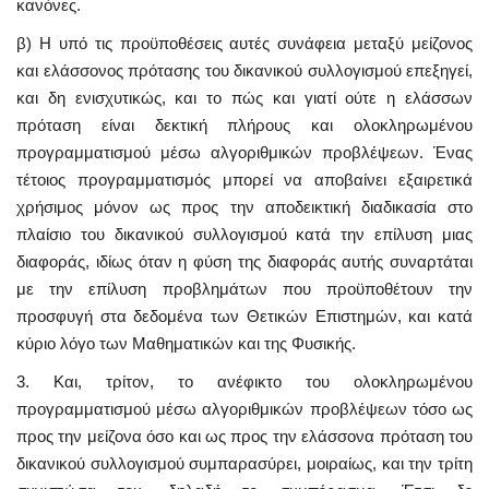
κανόνες.
β) Η υπό τις προϋποθέσεις αυτές συνάφεια μεταξύ μείζονος
και ελάσσονος πρότασης του δικανικού συλλογισμού επεξηγεί,
και δη ενισχυτικώς, και το πώς και γιατί ούτε η ελάσσων
πρόταση είναι δεκτική πλήρους και ολοκληρωμένου
προγραμματισμού μέσω αλγοριθμικών προβλέψεων. Ένας
τέτοιος προγραμματισμός μπορεί να αποβαίνει εξαιρετικά
χρήσιμος μόνον ως προς την αποδεικτική διαδικασία στο
πλαίσιο του δικανικού συλλογισμού κατά την επίλυση μιας
διαφοράς, ιδίως όταν η φύση της διαφοράς αυτής συναρτάται
με την επίλυση προβλημάτων που προϋποθέτουν την
προσφυγή στα δεδομένα των Θετικών Επιστημών, και κατά
κύριο λόγο των Μαθηματικών και της Φυσικής.
3. Και, τρίτον, το ανέφικτο του ολοκληρωμένου
προγραμματισμού μέσω αλγοριθμικών προβλέψεων τόσο ως
προς την μείζονα όσο και ως προς την ελάσσονα πρόταση του
δικανικού συλλογισμού συμπαρασύρει, μοιραίως, και την τρίτη