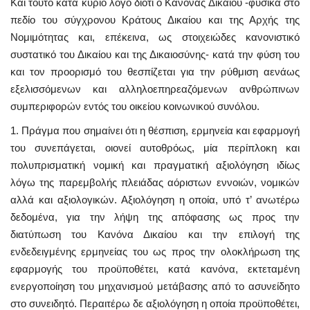
Και τούτο κατά κύριο λόγο διότι ο Κανόνας Δικαίου -φυσικά στο
πεδίο του σύγχρονου Κράτους Δικαίου και της Αρχής της
Νομιμότητας και, επέκεινα, ως στοιχειώδες κανονιστικό
συστατικό του Δικαίου και της Δικαιοσύνης- κατά την φύση του
και τον προορισμό του θεσπίζεται για την ρύθμιση αενάως
εξελισσόμενων και αλληλοεπηρεαζόμενων ανθρώπινων
συμπεριφορών εντός του οικείου κοινωνικού συνόλου.
1. Πράγμα που σημαίνει ότι η θέσπιση, ερμηνεία και εφαρμογή
του συνεπάγεται, οιονεί αυτοθρόως, μία περίπλοκη και
πολυπρισματική νομική και πραγματική αξιολόγηση ιδίως
λόγω της παρεμβολής πλειάδας αόριστων εννοιών, νομικών
αλλά και αξιολογικών. Αξιολόγηση η οποία, υπό τ’ ανωτέρω
δεδομένα, για την λήψη της απόφασης ως προς την
διατύπωση του Κανόνα Δικαίου και την επιλογή της
ενδεδειγμένης ερμηνείας του ως προς την ολοκλήρωση της
εφαρμογής του προϋποθέτει, κατά κανόνα, εκτεταμένη
ενεργοποίηση του μηχανισμού μετάβασης από το ασυνείδητο
στο συνειδητό. Περαιτέρω δε αξιολόγηση η οποία προϋποθέτει,