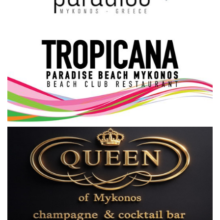
Science & Tech
Aegean Islands
Σεβασμιώτατος Δωρόθεος Β’
Cost Of Living Crisis
Opinion + Analysis
L’Art des Sens
Local Elections 2023
All News
About