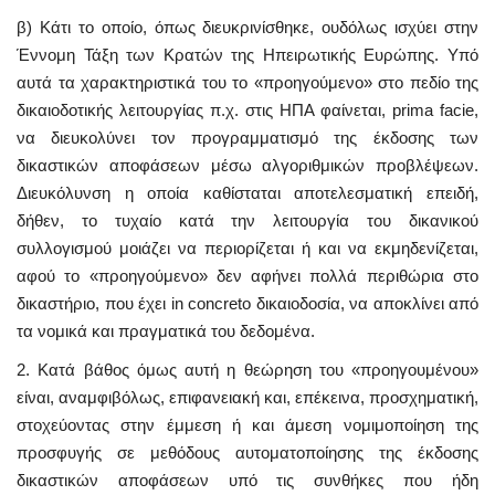
β) Κάτι το οποίο, όπως διευκρινίσθηκε, ουδόλως ισχύει στην
Έννομη Τάξη των Κρατών της Ηπειρωτικής Ευρώπης. Υπό
αυτά τα χαρακτηριστικά του το «προηγούμενο» στο πεδίο της
δικαιοδοτικής λειτουργίας π.χ. στις ΗΠΑ φαίνεται, prima facie,
να διευκολύνει τον προγραμματισμό της έκδοσης των
δικαστικών αποφάσεων μέσω αλγοριθμικών προβλέψεων.
Διευκόλυνση η οποία καθίσταται αποτελεσματική επειδή,
δήθεν, το τυχαίο κατά την λειτουργία του δικανικού
συλλογισμού μοιάζει να περιορίζεται ή και να εκμηδενίζεται,
αφού το «προηγούμενο» δεν αφήνει πολλά περιθώρια στο
δικαστήριο, που έχει in concreto δικαιοδοσία, να αποκλίνει από
τα νομικά και πραγματικά του δεδομένα.
2. Κατά βάθος όμως αυτή η θεώρηση του «προηγουμένου»
είναι, αναμφιβόλως, επιφανειακή και, επέκεινα, προσχηματική,
στοχεύοντας στην έμμεση ή και άμεση νομιμοποίηση της
προσφυγής σε μεθόδους αυτοματοποίησης της έκδοσης
δικαστικών αποφάσεων υπό τις συνθήκες που ήδη