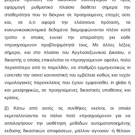
εφαρμογή ρυθμιστικό πλαίσιο διαθέτει σήμερα την
σταθερότητα που το διέκρινε σε προηγούμενες εποχές ούτε
και, σε ό,τι αφορά την ελάσσονα πρόταση, τα
κοινωνικοοικονομικά δεδομένα διαμορφώνονται πλέον κατά
τρόπο ο οποίος ευνοεί την απαραίτητη για κάθε
«προηγούμενο» προβλεψιμότητά τους. Με άλλες λέξεις
σήμερα, και στο πλαίσιο του Αγγλοσαξωνικού Δικαίου, ο
δικαστής ο οποίος επικαλείται το «προηγούμενο» οφείλει, πολύ
περισσότερο από το παρελθόν, να σταθμίζει ερμηνευτικώς in
concreto την οιονεί κανονιστική του εμβέλεια καθώς και τυχόν
νομολογιακές παρεκκλίσεις που έχουν εμφανισθεί, in globo ή
και μειοψηφικώς, σε προηγούμενες δικαστικές υποθέσεις και
κρίσεις.
β) Κάτω από αυτές τις συνθήκες εκείνοι, οι οποίοι
εκμεταλλεύονται το πάλαι ποτέ «προηγούμενο» για να
αιτιολογήσουν την υιοθέτηση μεθόδων αυτοματοποιημένης
έκδοσης δικαστικών αποφάσεων, μάλλον αγνοούν -ή θέλουν