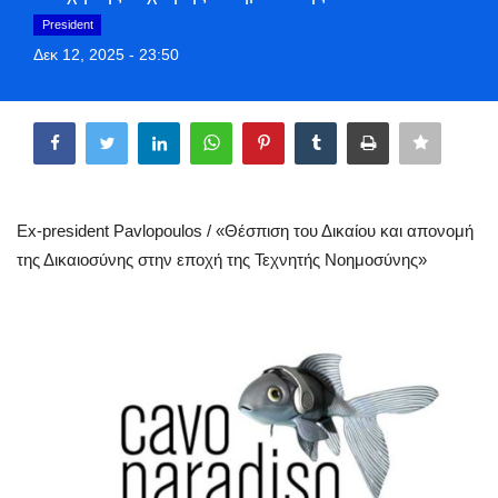
Greece
President
Δεκ 12, 2025 - 23:50
Entertainment
Share
Arts & Culture
Mykonos
Ex-president Pavlopoulos / «Θέσπιση του Δικαίου και απονομή
Mykonos Ticker TV
της Δικαιοσύνης στην εποχή της Τεχνητής Νοημοσύνης»
Sport
Sustainability
Health
In Pictures