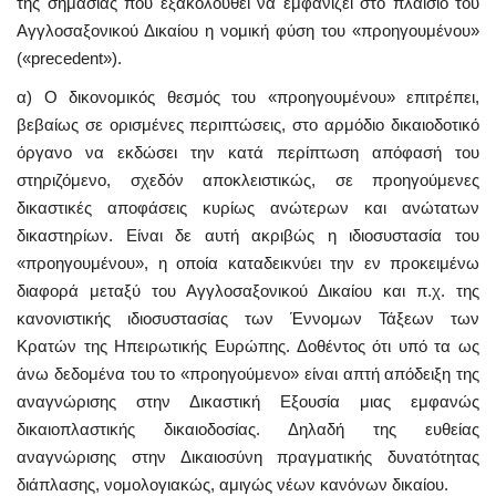
της σημασίας που εξακολουθεί να εμφανίζει στο πλαίσιο του
Αγγλοσαξονικού Δικαίου η νομική φύση του «προηγουμένου»
(«precedent»).
α) Ο δικονομικός θεσμός του «προηγουμένου» επιτρέπει,
βεβαίως σε ορισμένες περιπτώσεις, στο αρμόδιο δικαιοδοτικό
όργανο να εκδώσει την κατά περίπτωση απόφασή του
στηριζόμενο, σχεδόν αποκλειστικώς, σε προηγούμενες
δικαστικές αποφάσεις κυρίως ανώτερων και ανώτατων
δικαστηρίων. Είναι δε αυτή ακριβώς η ιδιοσυστασία του
«προηγουμένου», η οποία καταδεικνύει την εν προκειμένω
διαφορά μεταξύ του Αγγλοσαξονικού Δικαίου και π.χ. της
κανονιστικής ιδιοσυστασίας των Έννομων Τάξεων των
Κρατών της Ηπειρωτικής Ευρώπης. Δοθέντος ότι υπό τα ως
άνω δεδομένα του το «προηγούμενο» είναι απτή απόδειξη της
αναγνώρισης στην Δικαστική Εξουσία μιας εμφανώς
δικαιοπλαστικής δικαιοδοσίας. Δηλαδή της ευθείας
αναγνώρισης στην Δικαιοσύνη πραγματικής δυνατότητας
διάπλασης, νομολογιακώς, αμιγώς νέων κανόνων δικαίου.