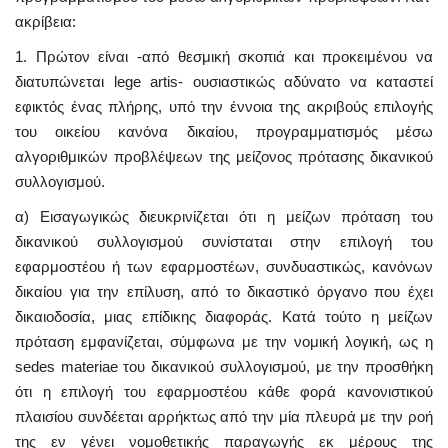
ακρίβεια:
1. Πρώτον είναι -από θεσμική σκοπιά και προκειμένου να
διατυπώνεται lege artis- ουσιαστικώς αδύνατο να καταστεί
εφικτός ένας πλήρης, υπό την έννοια της ακριβούς επιλογής
του οικείου κανόνα δικαίου, προγραμματισμός μέσω
αλγοριθμικών προβλέψεων της μείζονος πρότασης δικανικού
συλλογισμού.
α) Εισαγωγικώς διευκρινίζεται ότι η μείζων πρόταση του
δικανικού συλλογισμού συνίσταται στην επιλογή του
εφαρμοστέου ή των εφαρμοστέων, συνδυαστικώς, κανόνων
δικαίου για την επίλυση, από το δικαστικό όργανο που έχει
δικαιοδοσία, μιας επίδικης διαφοράς. Κατά τούτο η μείζων
πρόταση εμφανίζεται, σύμφωνα με την νομική λογική, ως η
sedes materiae του δικανικού συλλογισμού, με την προσθήκη
ότι η επιλογή του εφαρμοστέου κάθε φορά κανονιστικού
πλαισίου συνδέεται αρρήκτως από την μία πλευρά με την ροή
της εν γένει νομοθετικής παραγωγής εκ μέρους της