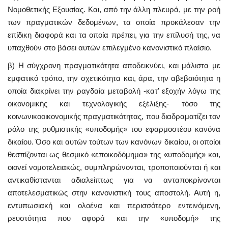
Νομοθετικής Εξουσίας. Και, από την άλλη πλευρά, με την ροή
των πραγματικών δεδομένων, τα οποία προκάλεσαν την
επίδικη διαφορά και τα οποία πρέπει, για την επίλυσή της, να
υπαχθούν στο βάσει αυτών επιλεγμένο κανονιστικό πλαίσιο.
β) Η σύγχρονη πραγματικότητα αποδεικνύει, και μάλιστα με
εμφατικό τρόπο, την σχετικότητα και, άρα, την αβεβαιότητα η
οποία διακρίνει την ραγδαία μεταβολή -κατ’ εξοχήν λόγω της
οικονομικής και τεχνολογικής εξέλιξης- τόσο της
κοινωνικοοικονομικής πραγματικότητας, που διαδραματίζει τον
ρόλο της ρυθμιστικής «υποδομής» του εφαρμοστέου κανόνα
δικαίου. Όσο και αυτών τούτων των κανόνων δικαίου, οι οποίοι
θεσπίζονται ως θεσμικό «εποικοδόμημα» της «υποδομής» και,
οιονεί νομοτελειακώς, συμπληρώνονται, τροποποιούνται ή και
αντικαθίστανται αδιαλείπτως για να ανταποκρίνονται
αποτελεσματικώς στην κανονιστική τους αποστολή. Αυτή η,
εντυπωσιακή και ολοένα και περισσότερο εντεινόμενη,
ρευστότητα που αφορά και την «υποδομή» της