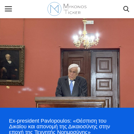
Contact Us
Politique
Business
Travel
World
Ex-president Pavlopoulos: «Θέσπιση του
Style Adorés
Δικαίου και απονομή της Δικαιοσύνης στην
εποχή της Τεχνητής Νοημοσύνης»