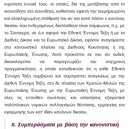
ευρύτατη έννοιά τους- οι οποίες, δια της μετάβασης από το
ασυνείδητο στο συνειδητό, καθιστούν εφικτή την τεκμηριωμένη
και ολοκληρωμένη στάθμιση του αν και κατά πόσον ο κανόνας
δικαίου που ενδεχομένως διαπλάθουν είναι σύμφωνος π.χ. με
το Σύνταγμα, σε ό,τι αφορά την Εθνική Έννομη Τάξη ή με το
Διεθνές Δίκαιο και το Ευρωπαϊκό Δίκαιο, εφόσον αναγόμαστε
στο κανονιστικό πλαίσιο της Διεθνούς Κοινότητας ή της
Ευρωπαϊκής Ένωσης. Αυτό προκύπτει εκ του ότι ουδείς
δικαιολογείται να παραγνωρίζει την σύγχρονη
πραγματικότητα, η οποία καταδεικνύει ότι η κάθε Εθνική
Έννομη Τάξη συμβιώνει και συμπράττει αναγκαίως με την
Διεθνή Έννομη Τάξη, στο δε πλαίσιο των Κρατών-Μελών της
Ευρωπαϊκής Ένωσης με την Ευρωπαϊκή Έννομη Τάξη, με
όλες τις εντεύθεν συνέπειες και απαιτήσεις εξαιρετικά
πολύπλοκων νομικών συλλογισμών θέσπισης, ερμηνείας και
εφαρμογής των κατ’ ιδίαν κανόνων δικαίου.
ΙΙ. Συμπεράσματα με βάση την κανονιστική