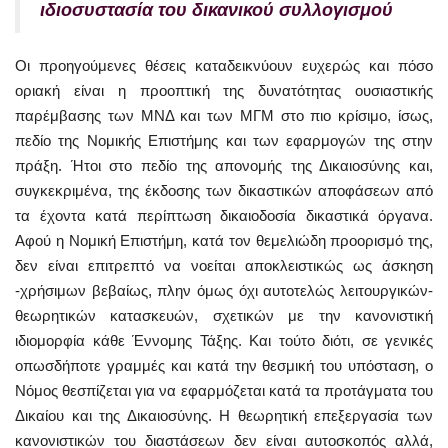
ιδιοσυστασία του δικανικού συλλογισμού
Οι προηγούμενες θέσεις καταδεικνύουν ευχερώς και πόσο
οριακή είναι η προοπτική της δυνατότητας ουσιαστικής
παρέμβασης των ΜΝΔ και των ΜΓΜ στο πιο κρίσιμο, ίσως,
πεδίο της Νομικής Επιστήμης και των εφαρμογών της στην
πράξη. Ήτοι στο πεδίο της απονομής της Δικαιοσύνης και,
συγκεκριμένα, της έκδοσης των δικαστικών αποφάσεων από
τα έχοντα κατά περίπτωση δικαιοδοσία δικαστικά όργανα.
Αφού η Νομική Επιστήμη, κατά τον θεμελιώδη προορισμό της,
δεν είναι επιτρεπτό να νοείται αποκλειστικώς ως άσκηση
-χρήσιμων βεβαίως, πλην όμως όχι αυτοτελώς λειτουργικών-
θεωρητικών κατασκευών, σχετικών με την κανονιστική
ιδιομορφία κάθε Έννομης Τάξης. Και τούτο διότι, σε γενικές
οπωσδήποτε γραμμές και κατά την θεσμική του υπόσταση, ο
Νόμος θεσπίζεται για να εφαρμόζεται κατά τα προτάγματα του
Δικαίου και της Δικαιοσύνης. Η θεωρητική επεξεργασία των
κανονιστικών του διαστάσεων δεν είναι αυτοσκοπός αλλά,