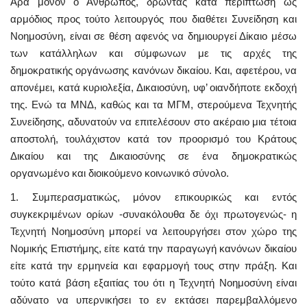
Άρα μόνον ο Άνθρωπος, δρώντας κατά περίπτωση ως
αρμόδιος προς τούτο λειτουργός που διαθέτει Συνείδηση και
Νοημοσύνη, είναι σε θέση αφενός να δημιουργεί Δίκαιο μέσω
των κατάλληλων και σύμφωνων με τις αρχές της
δημοκρατικής οργάνωσης κανόνων δικαίου. Και, αφετέρου, να
απονέμει, κατά κυριολεξία, Δικαιοσύνη, υφ’ οιανδήποτε εκδοχή
της. Ενώ τα ΜΝΔ, καθώς και τα ΜΓΜ, στερούμενα Τεχνητής
Συνείδησης, αδυνατούν να επιτελέσουν στο ακέραιο μια τέτοια
αποστολή, τουλάχιστον κατά τον προορισμό του Κράτους
Δικαίου και της Δικαιοσύνης σε ένα δημοκρατικώς
οργανωμένο και διοικούμενο κοινωνικό σύνολο.
1. Συμπερασματικώς, μόνον επικουρικώς και εντός
συγκεκριμένων ορίων -συνακόλουθα δε όχι πρωτογενώς- η
Τεχνητή Νοημοσύνη μπορεί να λειτουργήσει στον χώρο της
Νομικής Επιστήμης, είτε κατά την παραγωγή κανόνων δικαίου
είτε κατά την ερμηνεία και εφαρμογή τους στην πράξη. Και
τούτο κατά βάση εξαιτίας του ότι η Τεχνητή Νοημοσύνη είναι
αδύνατο να υπερνικήσει το εν εκτάσει παρεμβαλλόμενο