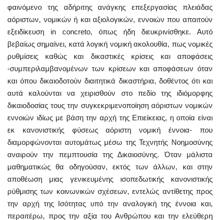
φαινόμενο της αδήριτης ανάγκης επεξεργασίας πλειάδας
αόριστων, νομικών ή και αξιολογικών, εννοιών που απαιτούν
εξειδίκευση in concreto, όπως ήδη διευκρινίσθηκε. Αυτό
βεβαίως σημαίνει, κατά λογική νομική ακολουθία, πως νομικές
ρυθμίσεις καθώς και δικαστικές κρίσεις και αποφάσεις
-συμπεριλαμβανομένων των κρίσεων και αποφάσεων όταν
και όπου δικαιοδοτούν διαιτητικά δικαστήρια, δοθέντος ότι και
αυτά καλούνται να χειρισθούν στο πεδίο της ιδιόμορφης
δικαιοδοσίας τους την συγκεκριμενοποίηση αόριστων νομικών
εννοιών ιδίως με βάση την αρχή της Επιείκειας, η οποία είναι
εκ κανονιστικής φύσεως αόριστη νομική έννοια- που
διαμορφώνονται αυτομάτως μέσω της Τεχνητής Νοημοσύνης
αναιρούν την πεμπτουσία της Δικαιοσύνης. Όταν μάλιστα
μαθηματικώς θα οδηγούσαν, εκτός των άλλων, και στην
αποθέωση μιας γενικευμένης ισοπεδωτικής κανονιστικής
ρύθμισης των κοινωνικών σχέσεων, εντελώς αντίθετης προς
την αρχή της Ισότητας υπό την αναλογική της έννοια και,
περαιτέρω, προς την αξία του Ανθρώπου και την ελεύθερη