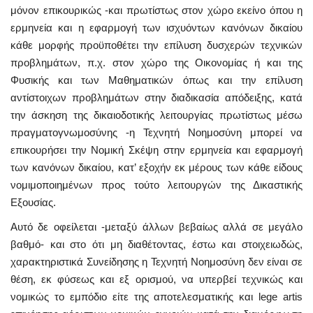
μόνον επικουρικώς -και πρωτίστως στον χώρο εκείνο όπου η
ερμηνεία και η εφαρμογή των ισχυόντων κανόνων δικαίου
κάθε μορφής προϋποθέτει την επίλυση δυσχερών τεχνικών
προβλημάτων, π.χ. στον χώρο της Οικονομίας ή και της
Φυσικής και των Μαθηματικών όπως και την επίλυση
αντίστοιχων προβλημάτων στην διαδικασία απόδειξης, κατά
την άσκηση της δικαιοδοτικής λειτουργίας πρωτίστως μέσω
πραγματογνωμοσύνης -η Τεχνητή Νοημοσύνη μπορεί να
επικουρήσει την Νομική Σκέψη στην ερμηνεία και εφαρμογή
των κανόνων δικαίου, κατ’ εξοχήν εκ μέρους των κάθε είδους
νομιμοποιημένων προς τούτο λειτουργών της Δικαστικής
Εξουσίας.
Αυτό δε οφείλεται -μεταξύ άλλων βεβαίως αλλά σε μεγάλο
βαθμό- και στο ότι μη διαθέτοντας, έστω και στοιχειωδώς,
χαρακτηριστικά Συνείδησης η Τεχνητή Νοημοσύνη δεν είναι σε
θέση, εκ φύσεως και εξ ορισμού, να υπερβεί τεχνικώς και
νομικώς το εμπόδιο είτε της αποτελεσματικής και lege artis