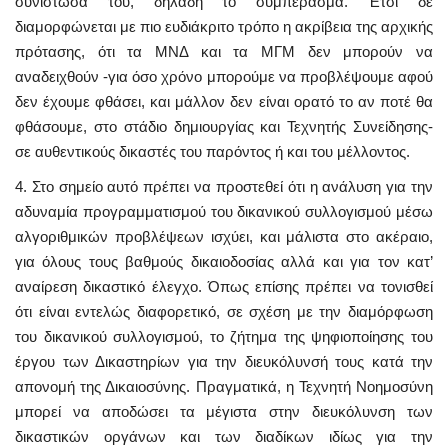
συνιστώσα του, δηλαδή το συμπέρασμα. Έτσι δε
διαμορφώνεται με πιο ευδιάκριτο τρόπο η ακρίβεια της αρχικής
πρότασης, ότι τα ΜΝΔ και τα ΜΓΜ δεν μπορούν να
αναδειχθούν -για όσο χρόνο μπορούμε να προβλέψουμε αφού
δεν έχουμε φθάσει, και μάλλον δεν είναι ορατό το αν ποτέ θα
φθάσουμε, στο στάδιο δημιουργίας και Τεχνητής Συνείδησης-
σε αυθεντικούς δικαστές του παρόντος ή και του μέλλοντος.
4. Στο σημείο αυτό πρέπει να προστεθεί ότι η ανάλυση για την
αδυναμία προγραμματισμού του δικανικού συλλογισμού μέσω
αλγοριθμικών προβλέψεων ισχύει, και μάλιστα στο ακέραιο,
για όλους τους βαθμούς δικαιοδοσίας αλλά και για τον κατ’
αναίρεση δικαστικό έλεγχο. Όπως επίσης πρέπει να τονισθεί
ότι είναι εντελώς διαφορετικό, σε σχέση με την διαμόρφωση
του δικανικού συλλογισμού, το ζήτημα της ψηφιοποίησης του
έργου των Δικαστηρίων για την διευκόλυνσή τους κατά την
απονομή της Δικαιοσύνης. Πραγματικά, η Τεχνητή Νοημοσύνη
μπορεί να αποδώσει τα μέγιστα στην διευκόλυνση των
δικαστικών οργάνων και των διαδίκων ιδίως για την