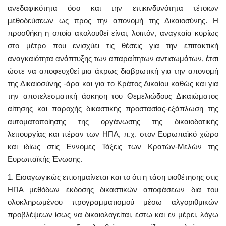
ανεδαφικότητα όσο και την επικινδυνότητα τέτοιων
μεθοδεύσεων ως προς την απονομή της Δικαιοσύνης. Η
προσθήκη η οποία ακολουθεί είναι, λοιπόν, αναγκαία κυρίως
στο μέτρο που ενισχύει τις θέσεις για την επιτακτική
αναγκαιότητα ανάπτυξης των απαραίτητων αντισωμάτων, έτσι
ώστε να αποφευχθεί μια άκρως διαβρωτική για την απονομή
της Δικαιοσύνης -άρα και για το Κράτος Δικαίου καθώς και για
την αποτελεσματική άσκηση του Θεμελιώδους Δικαιώματος
αίτησης και παροχής δικαστικής προστασίας-εξάπλωση της
αυτοματοποίησης της οργάνωσης της δικαιοδοτικής
λειτουργίας και πέραν των ΗΠΑ, π.χ. στον Ευρωπαϊκό χώρο
και ιδίως στις Έννομες Τάξεις των Κρατών-Μελών της
Ευρωπαϊκής Ένωσης.
1. Εισαγωγικώς επισημαίνεται και το ότι η τάση υιοθέτησης στις
ΗΠΑ μεθόδων έκδοσης δικαστικών αποφάσεων δια του
ολοκληρωμένου προγραμματισμού μέσω αλγοριθμικών
προβλέψεων ίσως να δικαιολογείται, έστω και εν μέρει, λόγω