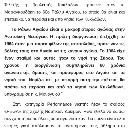
Τελετής η βουλευτής Κυκλάδων πρότεινε στον κ.
Μαραγκουδάκη το 60ο Ράλλυ Αιγαίου, το οποίο θα είναι και
επετειακό, να περάσει και από νησιά των Κυκλάδων.
"Το Ράλλυ Αιγαίου είναι ο μακροβιότερος αγώνας στην
Ανατολική Μεσόγειο. Η πρώτη διοργάνωση διεξήχθη το
1964 όταν, μία παρέα φίλων της ιστιοπλοΐας, πρότειναν τις
βόλτες τους στο Αιγαίο να τις κάνουν αγώνα. Το 1964 είχε
έναν σταθμό και αυτός ήταν το νησί της Σύρου. Του
χρόνου η διοργάνωση συμπληρώνει 60 χρόνια
αγωνιστικής δράσης και προσφοράς στο Αιγαίο και τα
νησιά του. Νομίζω ότι, με αφορμή αυτή την επέτειο, θα
πρέπει να περάσει και από τα νησιά των Κυκλάδων»,
υπογράμμισε η κ. Μονογυιού ".
Στην κατηγορία Performance νικητής ήταν το σκάφος
«PEGA» της Σχολής Ναυτικών Δοκίμων. «Θα ήθελα να δώσω
συγχαρητήρια σε όλους όσοι αγωνίστηκαν. Για εμένα είναι όλοι
νικητές γιατί απόλαυσαν το αγαπημένο τους άθλημα στο