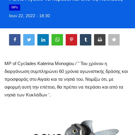
Greece
MPs
Ιουν 22, 2022 - 18:30
Entertainment
Share
Arts & Culture
Mykonos
MP of Cyclades Katerina Monogiou / " Του χρόνου η
Mykonos Ticker TV
διοργάνωση συμπληρώνει 60 χρόνια αγωνιστικής δράσης και
προσφοράς στο Αιγαίο και τα νησιά του. Νομίζω ότι, με
Sport
αφορμή αυτή την επέτειο, θα πρέπει να περάσει και από τα
νησιά των Κυκλάδων '.
Health
Sustainability
In Pictures