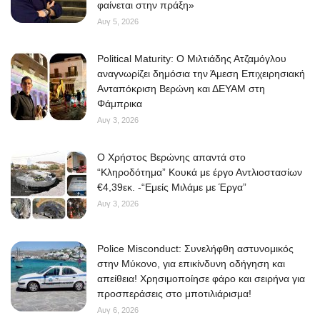
φαίνεται στην πράξη»
Αυγ 5, 2026
Political Maturity: Ο Μιλτιάδης Ατζαμόγλου
αναγνωρίζει δημόσια την Άμεση Επιχειρησιακή
Ανταπόκριση Βερώνη και ΔΕΥΑΜ στη
Φάμπρικα
Αυγ 3, 2026
O Χρήστος Βερώνης απαντά στο
“Κληροδότημα” Κουκά με έργο Αντλιοστασίων
€4,39εκ. -“Εμείς Μιλάμε με Έργα”
Αυγ 3, 2026
Police Misconduct: Συνελήφθη αστυνομικός
στην Μύκονο, για επικίνδυνη οδήγηση και
απείθεια! Χρησιμοποίησε φάρο και σειρήνα για
προσπεράσεις στο μποτιλιάρισμα!
Αυγ 6, 2026