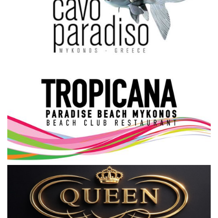
Science & Tech
Aegean Islands
Σεβασμιώτατος Δωρόθεος Β’
Cost Of Living Crisis
Opinion + Analysis
L’Art des Sens
All News
Local Elections 2023
About