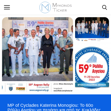
Contact Us
Politique
Business
Travel
World
Style Adorés
MP of Cyclades Katerina Monogiou: Το 60ο
Ράλλυ Αιγαίου να περάσει και από τις Κυκλάδες