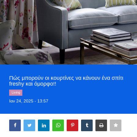
Greece
Entertainment
Arts & Culture
Mykonos
Mykonos Ticker TV
Πώς μπορούν οι κουρτίνες να κάνουν ένα σπίτι
freshy και όμορφο!!
Sport
Living
Health
Ιαν 24, 2025 - 13:57
Sustainability
Share
In Pictures