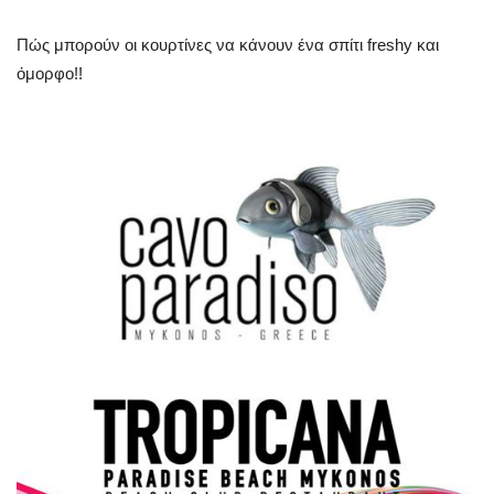
Science & Tech
Πώς μπορούν οι κουρτίνες να κάνουν ένα σπίτι freshy και
όμορφο!!
Aegean Islands
Σεβασμιώτατος Δωρόθεος Β’
Cost Of Living Crisis
Opinion + Analysis
L’Art des Sens
Local Elections 2023
All News
About