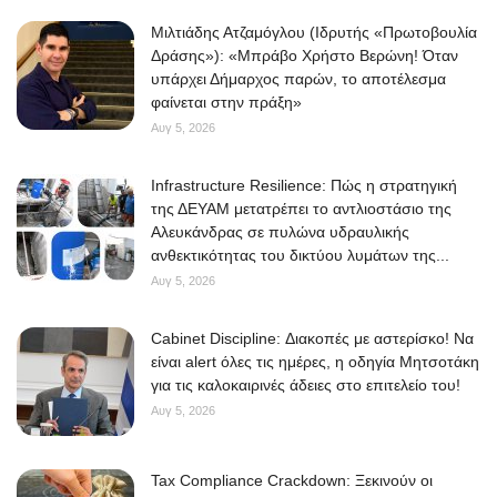
Μιλτιάδης Ατζαμόγλου (Ιδρυτής «Πρωτοβουλία
Δράσης»): «Μπράβο Χρήστο Βερώνη! Όταν
υπάρχει Δήμαρχος παρών, το αποτέλεσμα
φαίνεται στην πράξη»
Αυγ 5, 2026
Infrastructure Resilience: Πώς η στρατηγική
της ΔΕΥΑΜ μετατρέπει το αντλιοστάσιο της
Αλευκάνδρας σε πυλώνα υδραυλικής
ανθεκτικότητας του δικτύου λυμάτων της...
Αυγ 5, 2026
Cabinet Discipline: Διακοπές με αστερίσκο! Να
είναι alert όλες τις ημέρες, η οδηγία Μητσοτάκη
για τις καλοκαιρινές άδειες στο επιτελείο του!
Αυγ 5, 2026
Tax Compliance Crackdown: Ξεκινούν οι