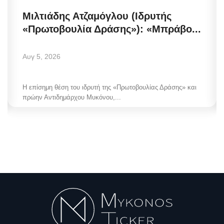
Μιλτιάδης Ατζαμόγλου (Ιδρυτής
«Πρωτοβουλία Δράσης»): «Μπράβο...
Αυγ 5, 2026
Η επίσημη θέση του ιδρυτή της «Πρωτοβουλίας Δράσης» και
πρώην Αντιδημάρχου Μυκόνου,...