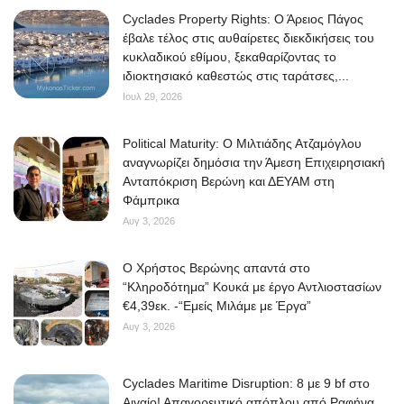
Cyclades Property Rights: Ο Άρειος Πάγος
έβαλε τέλος στις αυθαίρετες διεκδικήσεις του
κυκλαδικού εθίμου, ξεκαθαρίζοντας το
ιδιοκτησιακό καθεστώς στις ταράτσες,...
Ιουλ 29, 2026
Political Maturity: Ο Μιλτιάδης Ατζαμόγλου
αναγνωρίζει δημόσια την Άμεση Επιχειρησιακή
Ανταπόκριση Βερώνη και ΔΕΥΑΜ στη
Φάμπρικα
Αυγ 3, 2026
O Χρήστος Βερώνης απαντά στο
“Κληροδότημα” Κουκά με έργο Αντλιοστασίων
€4,39εκ. -“Εμείς Μιλάμε με Έργα”
Αυγ 3, 2026
Cyclades Maritime Disruption: 8 με 9 bf στο
Αιγαίο! Απαγορευτικό απόπλου από Ραφήνα