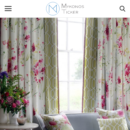
Contact Us
Politique
Business
Travel
World
Style Adorés