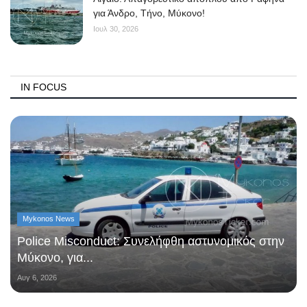
για Άνδρο, Τήνο, Μύκονο!
Ιουλ 30, 2026
IN FOCUS
Mykonos News
Police Misconduct: Συνελήφθη αστυνομικός στην
Μύκονο, για...
Αυγ 6, 2026