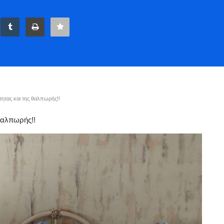
τητας και της θαλπωρής!!
 θαλπωρής!!