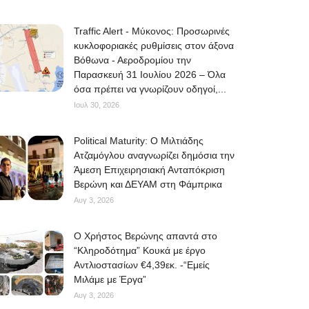
Traffic Alert - Μύκονος: Προσωρινές
κυκλοφοριακές ρυθμίσεις στον άξονα
Βόθωνα - Αεροδρομίου την
Παρασκευή 31 Ιουλίου 2026 – Όλα
όσα πρέπει να γνωρίζουν οδηγοί,...
Ιουλ 30, 2026
Political Maturity: Ο Μιλτιάδης
Ατζαμόγλου αναγνωρίζει δημόσια την
Άμεση Επιχειρησιακή Ανταπόκριση
Βερώνη και ΔΕΥΑΜ στη Φάμπρικα
Αυγ 3, 2026
O Χρήστος Βερώνης απαντά στο
“Κληροδότημα” Κουκά με έργο
Αντλιοστασίων €4,39εκ. -“Εμείς
Μιλάμε με Έργα”
Αυγ 3, 2026