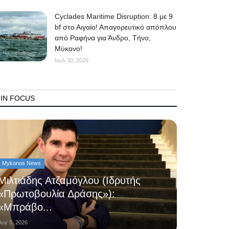
Cyclades Maritime Disruption: 8 με 9
bf στο Αιγαίο! Απαγορευτικό απόπλου
από Ραφήνα για Άνδρο, Τήνο,
Μύκονο!
Ιουλ 30, 2026
IN FOCUS
Mykonos News
Μιλτιάδης Ατζαμόγλου (Ιδρυτής
«Πρωτοβουλία Δράσης»):
«Μπράβο...
Αυγ 5, 2026