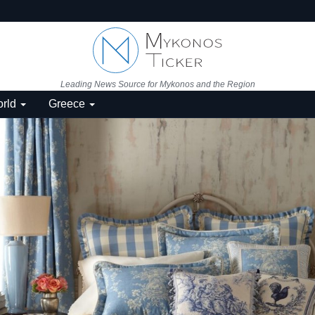
Leading News Source for Mykonos and the Region
rld
Greece