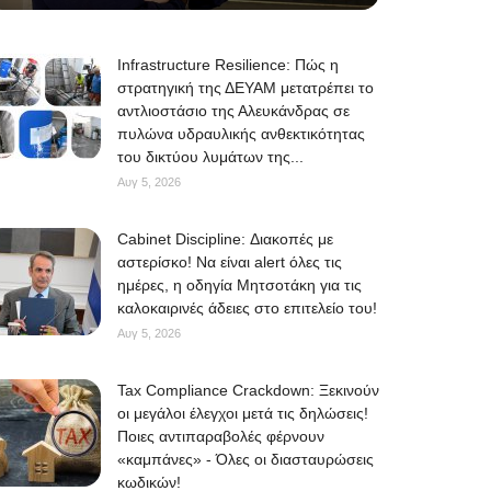
Infrastructure Resilience: Πώς η
στρατηγική της ΔΕΥΑΜ μετατρέπει το
αντλιοστάσιο της Αλευκάνδρας σε
πυλώνα υδραυλικής ανθεκτικότητας
του δικτύου λυμάτων της...
Αυγ 5, 2026
Cabinet Discipline: Διακοπές με
αστερίσκο! Να είναι alert όλες τις
ημέρες, η οδηγία Μητσοτάκη για τις
καλοκαιρινές άδειες στο επιτελείο του!
Αυγ 5, 2026
Tax Compliance Crackdown: Ξεκινούν
οι μεγάλοι έλεγχοι μετά τις δηλώσεις!
Ποιες αντιπαραβολές φέρνουν
«καμπάνες» - Όλες οι διασταυρώσεις
κωδικών!