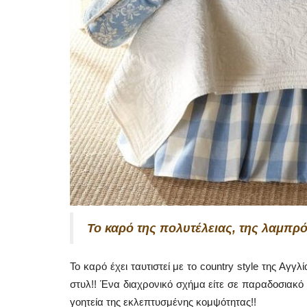
Mykonos Municipal News
Το καρό της πολυτέλειας, της λαμπρό
Το καρό έχει ταυτιστεί με το country style της Αγγ
στυλ!! Ένα διαχρονικό σχήμα είτε σε παραδοσιακό
γοητεία της εκλεπτυσμένης κομψότητας!!