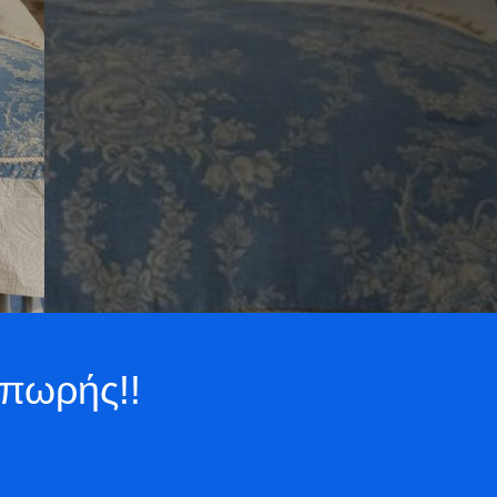
λπωρής!!