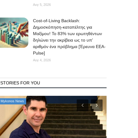
Αυγ 5, 2026
Cost-of-Living Backlash:
Δημοσκόπηση-καταπέλτης για
Μαξίμου! Το 83% των ερωτηθέντων
δηλώνει την ακρίβεια ως το υπ'
αριθμόν ένα πρόβλημα [Έρευνα ΕΕΑ-
Pulse]
Αυγ 4, 2026
STORIES FOR YOU
Mykonos Δ.Ε.Υ.Α. Μυκόνου
Government