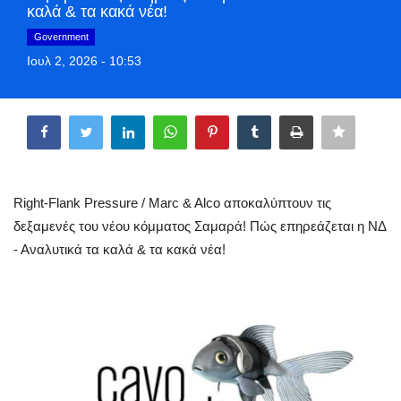
καλά & τα κακά νέα!
Greece
Government
Ιουλ 2, 2026 - 10:53
Entertainment
Share
Arts & Culture
Mykonos
Mykonos Ticker TV
Right-Flank Pressure / Marc & Alco αποκαλύπτουν τις
δεξαμενές του νέου κόμματος Σαμαρά! Πώς επηρεάζεται η ΝΔ
Sport
- Αναλυτικά τα καλά & τα κακά νέα!
Sustainability
Health
In Pictures