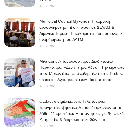
Αυγ 7, 2026
Municipal Council Mykonos: Η κομβική
ανασυγκρότηση Διοικήσεων σε ΔΕΥΑΜ &
Λιμενικό Ταμείο - Η καθοριστική δημοσιονομική
αναμόρφωση του ΔΛΤΜ
Αυγ 7, 2026
Μιλτιάδης Ατζαμόγλου προς Διαδικτυακά
Παράκεντρα: «Δεν ζήτησα Άδεια - Την έχω από
τους Μυκονιάτες, επανειλημμένα, στις Πρώτες
θέσεις» η Αξιοπρέπεια δεν Πιστοποιείται
Αυγ 6, 2026
Cadastre digitalization: Τι λειτουργεί
πραγματικά ψηφιακά & πώς διορθώνονται τα
λάθη! 11 ερωτήσεις + απαντήσεις για Ψηφιακές
Υπηρεσίες & διορθώσεις λαθών στο...
Αυγ 6, 2026