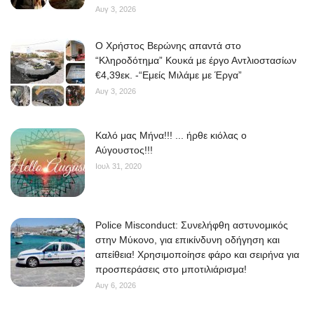
Αυγ 3, 2026
O Χρήστος Βερώνης απαντά στο
“Κληροδότημα” Κουκά με έργο Αντλιοστασίων
€4,39εκ. -“Εμείς Μιλάμε με Έργα”
Αυγ 3, 2026
Kαλό μας Μήνα!!! ... ήρθε κιόλας ο
Αύγουστος!!!
Ιουλ 31, 2020
Police Misconduct: Συνελήφθη αστυνομικός
στην Μύκονο, για επικίνδυνη οδήγηση και
απείθεια! Χρησιμοποίησε φάρο και σειρήνα για
προσπεράσεις στο μποτιλιάρισμα!
Αυγ 6, 2026