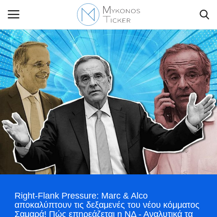
Contact Us
Politique
Business
Travel
World
Right-Flank Pressure: Marc & Alco
Style Adorés
αποκαλύπτουν τις δεξαμενές του νέου κόμματος
Σαμαρά! Πώς επηρεάζεται η ΝΔ - Αναλυτικά τα