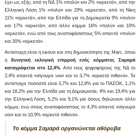
έχει ως εξής: από τη ΝΔ 1% «πολύ» και 2% «αρκετά», από την
Ελληνική Λύση 1% «πολύ» και 29% «αρκετά», από τη Νίκη
11% «αρκετά», από την Ελπίδα για τη Δημοκρατία 9% «πολύ»
και 17% «αρκετά», από άλλο κόμμα 16% «πολύ» και 10%
«αρκετά», ενώ από τους αναποφάσιστους 5% απαντά «πολύ»
και 20% «αρκετά».
Αντίστοιχη είναι η εικόνα και στη δημοσκόπηση της Marc, όπου
η
δυνητική εκλογική επιρροή ενός κόμματος Σαμαρά
καταγράφεται στο 12,4%
. Από τους ψηφοφόρους της ΝΔ το
2,4% απαντά «σίγουρα ναι» και το 3,7% «αρκετά πιθανό». Τα
αντίστοιχα ποσοστά είναι 3,7% και 12,8% για το ΠΑΣΟΚ, 1,1%
και 18,2% για την Ελπίδα για τη Δημοκρατία, 4% και 19,4% για
την Ελληνική Λύση, 5,2% και 9,1% για όσους δηλώνουν άλλο
κόμμα, ενώ στους αναποφάσιστους το 4,3% απαντά «σίγουρα
ναι» και το 10,9% «αρκετά πιθανό».
Το κόμμα Σαμαρά οργανώνεται αθόρυβα