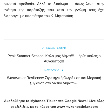
συνιστά προδοσία. Αλλά το δικαίωμα – όπως λένε- στην
ενότητα της παράταξης που κατά την γνώμη τους έχει
διαρραγεί με υπαιτιότητα του Κ. Μητσοτάκη.
Previous Article
Peak Summer Season: Kαλό μας Μήνα!!! ... ήρθε κιόλας ο
Αύγουστος!!!
Next Article
Wastewater Resilience: Στρατηγική Θωράκιση και Μοριακή
Εξυγίανση στο Δίκτυο Λυμάτων...
Ακολούθησε το
Mykonos
Ticker
στο
Google
News
!
Live
όλες
οι εξελίξεις, με το κύρος του
www
.
mykonosticker
.
com