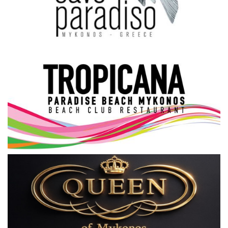
Science & Tech
Aegean Islands
Σεβασμιώτατος Δωρόθεος Β’
Cost Of Living Crisis
Opinion + Analysis
L’Art des Sens
All News
Local Elections 2023
About