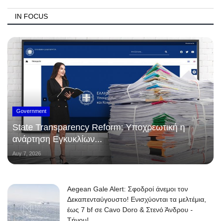
IN FOCUS
Government
State Transparency Reform: Υποχρεωτική η
ανάρτηση Εγκυκλίων...
Αυγ 7, 2026
Aegean Gale Alert: Σφοδροί άνεμοι τον
Δεκαπενταύγουστο! Ενισχύονται τα μελτέμια,
έως 7 bf σε Cavo Doro & Στενό Άνδρου -
Τήνου!