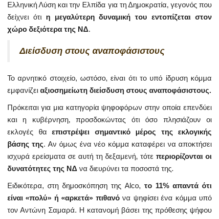
Ελληνική Λύση και την Ελπίδα για τη Δημοκρατία, γεγονός που
δείχνει ότι
η μεγαλύτερη δυναμική του εντοπίζεται στον
χώρο δεξιότερα της ΝΔ
.
Διείσδυση στους αναποφάσιστους
Το αρνητικό στοιχείο, ωστόσο, είναι ότι το υπό ίδρυση κόμμα
εμφανίζει
αξιοσημείωτη διείσδυση στους αναποφάσιστους.
Πρόκειται για μια κατηγορία ψηφοφόρων στην οποία επενδύει
και η κυβέρνηση, προσδοκώντας ότι όσο πλησιάζουν οι
εκλογές θα
επιστρέψει σημαντικό μέρος της εκλογικής
βάσης της
. Αν όμως ένα νέο κόμμα καταφέρει να αποκτήσει
ισχυρά ερείσματα σε αυτή τη δεξαμενή, τότε
περιορίζονται οι
δυνατότητες της ΝΔ
να διευρύνει τα ποσοστά της.
Ειδικότερα, στη δημοσκόπηση της Alco,
το 11% απαντά ότι
είναι «πολύ» ή «αρκετά» πιθανό
να ψηφίσει ένα κόμμα υπό
τον Αντώνη Σαμαρά. Η κατανομή βάσει της πρόθεσης ψήφου