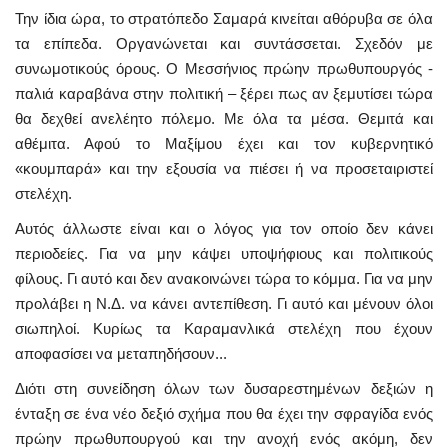
Την ίδια ώρα, το στρατόπεδο Σαμαρά κινείται αθόρυβα σε όλα
τα επίπεδα. Οργανώνεται και συντάσσεται. Σχεδόν με
συνωμοτικούς όρους. Ο Μεσσήνιος πρώην πρωθυπουργός -
παλιά καραβάνα στην πολιτική – ξέρει πως αν ξεμυτίσει τώρα
θα δεχθεί ανελέητο πόλεμο. Με όλα τα μέσα. Θεμιτά και
αθέμιτα. Αφού το Μαξίμου έχει και τον κυβερνητικό
«κουμπαρά» και την εξουσία να πιέσει ή να προσεταιριστεί
στελέχη.
Αυτός άλλωστε είναι και ο λόγος για τον οποίο δεν κάνει
περιοδείες. Για να μην κάψει υποψήφιους και πολιτικούς
φίλους. Γι αυτό και δεν ανακοινώνει τώρα το κόμμα. Για να μην
προλάβει η Ν.Δ. να κάνει αντεπίθεση. Γι αυτό και μένουν όλοι
σιωπηλοί. Κυρίως τα Καραμανλικά στελέχη που έχουν
αποφασίσει να μεταπηδήσουν...
Διότι στη συνείδηση όλων των δυσαρεστημένων δεξιών η
ένταξη σε ένα νέο δεξιό σχήμα που θα έχει την σφραγίδα ενός
πρώην πρωθυπουργού και την ανοχή ενός ακόμη, δεν