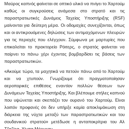
Μαύρος καπνός φαίνεται σε οπτικό υλικό να πνίγει το Χαρτούμ
καθώς οι συγκρούσεις ανάμεσα στο στρατό και τις
παραστρατιωτικές Δυνάμεις Ταχείας Υποστήριξης (RSF)
μαίνονται για δεύτερη μέρα. Οι οδομαχίες συνεχίζονται, όπως
και οι αντικρουόμενες δηλώσεις των αντιμαχόμενων πλευρών
για τις περιοχές που ελέγχουν. Σύμφωνα με μαρτυρίες που
επικαλείται το πρακτορείο Ρόιτερς, ο στρατός φαίνεται να
παίρνει το πάνω χέρι έχοντας βομβαρδίσει τις βάσεις των
παραστρατιωτικών.
«Ακούμε τώρα, τα μαχητικά να πετούν πάνω από το Χαρτούμ
και να χτυπούν. Γνωρίζουμε ότι πραγματοποίησαν
αεροπορικές επιθέσεις εναντίον πολλών θέσεων των
Δυνάμεων Ταχείας Υποστήριξης. Και βλέπουμε στήλες καπνού
που υψώνεται και σκεπάζει τον ουρανό του Χαρτούμ. Είναι
λοιπόν προφανές ότι δεν υπήρξε καμία αποκλιμάκωση στη
διάρκεια της νύχτα μεταξύ των παραστρατιωτικών και του
σουδανικού στρατού» μετέδωσε η ανταποκρίτρια του Αλ
Τζαζίρα, Χίμπα Μόργκαν.