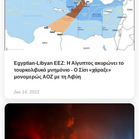
Egyptian-Libyan EEZ: Η Αίγυπτος ακυρώνει το
τουρκολιβυκό μνημόνιο - Ο Σίσι «χάραξε»
μονομερώς ΑΟΖ με τη Λιβύη
Δεκ 14, 2022