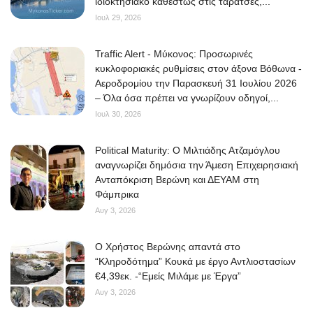
ιδιοκτησιακό καθεστώς στις ταράτσες,...
Ιουλ 29, 2026
Traffic Alert - Μύκονος: Προσωρινές
κυκλοφοριακές ρυθμίσεις στον άξονα Βόθωνα -
Αεροδρομίου την Παρασκευή 31 Ιουλίου 2026
– Όλα όσα πρέπει να γνωρίζουν οδηγοί,...
Ιουλ 30, 2026
Political Maturity: Ο Μιλτιάδης Ατζαμόγλου
αναγνωρίζει δημόσια την Άμεση Επιχειρησιακή
Ανταπόκριση Βερώνη και ΔΕΥΑΜ στη
Φάμπρικα
Αυγ 3, 2026
O Χρήστος Βερώνης απαντά στο
“Κληροδότημα” Κουκά με έργο Αντλιοστασίων
€4,39εκ. -“Εμείς Μιλάμε με Έργα”
Αυγ 3, 2026