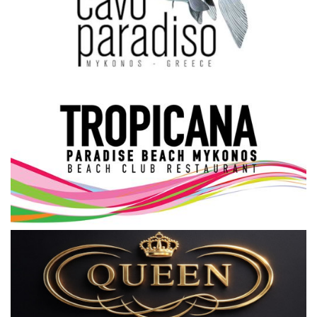
Science & Tech
Aegean Islands
Σεβασμιώτατος Δωρόθεος Β’
Cost Of Living Crisis
Opinion + Analysis
L’Art des Sens
Local Elections 2023
All News
About