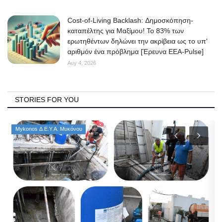
Cost-of-Living Backlash: Δημοσκόπηση-
καταπέλτης για Μαξίμου! Το 83% των
ερωτηθέντων δηλώνει την ακρίβεια ως το υπ'
αριθμόν ένα πρόβλημα [Έρευνα ΕΕΑ-Pulse]
Αυγ 4, 2026
STORIES FOR YOU
Mykonos Δ.Ε.Υ.Α. Μυκόνου