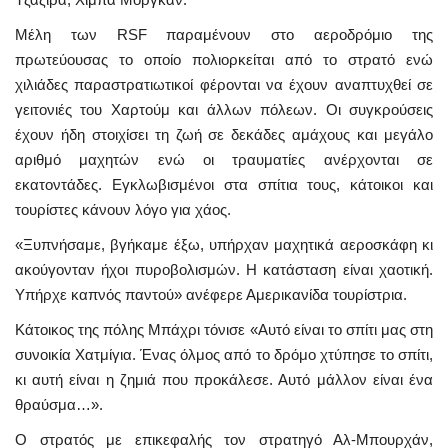
Μέλη των RSF παραμένουν στο αεροδρόμιο της
πρωτεύουσας το οποίο πολιορκείται από το στρατό ενώ
χιλιάδες παραστρατιωτικοί φέρονται να έχουν αναπτυχθεί σε
γειτονιές του Χαρτούμ και άλλων πόλεων. Οι συγκρούσεις
έχουν ήδη στοιχίσει τη ζωή σε δεκάδες αμάχους και μεγάλο
αριθμό μαχητών ενώ οι τραυματίες ανέρχονται σε
εκατοντάδες. Εγκλωβισμένοι στα σπίτια τους, κάτοικοι και
τουρίστες κάνουν λόγο για χάος.
«Ξυπνήσαμε, βγήκαμε έξω, υπήρχαν μαχητικά αεροσκάφη κι
ακούγονταν ήχοι πυροβολισμών. Η κατάσταση είναι χαοτική.
Υπήρχε καπνός παντού» ανέφερε Αμερικανίδα τουρίστρια.
Κάτοικος της πόλης Μπάχρι τόνισε «Αυτό είναι το σπίτι μας στη
συνοικία Χατμίγια. Ένας όλμος από το δρόμο χτύπησε το σπίτι,
κι αυτή είναι η ζημιά που προκάλεσε. Αυτό μάλλον είναι ένα
θραύσμα…».
Ο στρατός με επικεφαλής τον στρατηγό Αλ-Μπουρχάν,