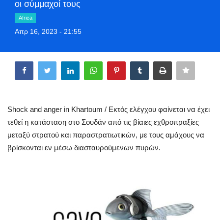
οι σύμμαχοί τους
Style Adorés
Africa
Απρ 16, 2023 - 21:55
Entertainment
Share
Arts & Culture
Mykonos
Shock and anger in Khartoum / Εκτός ελέγχου φαίνεται να έχει
Mykonos Ticker TV
τεθεί η κατάσταση στο Σουδάν από τις βίαιες εχθροπραξίες
Sport
μεταξύ στρατού και παραστρατιωτικών, με τους αμάχους να
βρίσκονται εν μέσω διασταυρούμενων πυρών.
Health
Sustainability
In Pictures