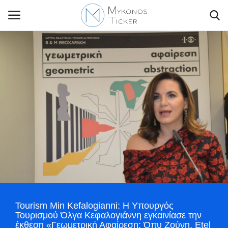
Contact Us
Politique
Business
Travel
World
Tourism Min Kefalogianni: Η Υπουργός
Style Adorés
Τουρισμού Όλγα Κεφαλογιάννη εγκαινίασε την
έκθεση «Γεωμετρική Αφαίρεση: Όπυ Ζούνη, Etel