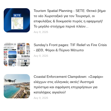
Tourism Spatial Planning - SETE: Θετικό βήμα
το νέο Χωροταξικό για τον Τουρισμό, οι
επιφυλάξεις & δοκιμασία πυρός η εφαρμογή!
Το μεγάλο στοίχημα περνά πλέον...
Αυγ 8, 2026
Sunday's Front pages: TIF Relief vs Fire Crisis
- ΔΕΘ, Φόροι & Πύρινο Μέτωπο
Αυγ 8, 2026
Coastal Enforcement Clampdown: «Σαφάρι»
ελέγχων στις ελληνικές ακτές! Αυστηρά
πρόστιμα και σφράγιση επιχειρήσεων για
καταλήψεις αιγιαλού!
Αυγ 8, 2026