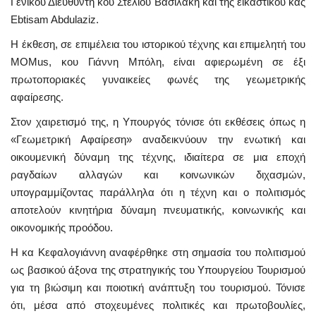
Γενικού Διευθυντή κου Στέλιου Βασιλάκη και της εικαστικού κας
Ebtisam Abdulaziz.
Η έκθεση, σε επιμέλεια του ιστορικού τέχνης και επιμελητή του
MOMus, κου Γιάννη Μπόλη, είναι αφιερωμένη σε έξι
πρωτοποριακές γυναικείες φωνές της γεωμετρικής
αφαίρεσης.
Στον χαιρετισμό της, η Υπουργός τόνισε ότι εκθέσεις όπως η
«Γεωμετρική Αφαίρεση» αναδεικνύουν την ενωτική και
οικουμενική δύναμη της τέχνης, ιδιαίτερα σε μια εποχή
ραγδαίων αλλαγών και κοινωνικών διχασμών,
υπογραμμίζοντας παράλληλα ότι η τέχνη και ο πολιτισμός
αποτελούν κινητήρια δύναμη πνευματικής, κοινωνικής και
οικονομικής προόδου.
Η κα Κεφαλογιάννη αναφέρθηκε στη σημασία του πολιτισμού
ως βασικού άξονα της στρατηγικής του Υπουργείου Τουρισμού
για τη βιώσιμη και ποιοτική ανάπτυξη του τουρισμού. Τόνισε
ότι, μέσα από στοχευμένες πολιτικές και πρωτοβουλίες,