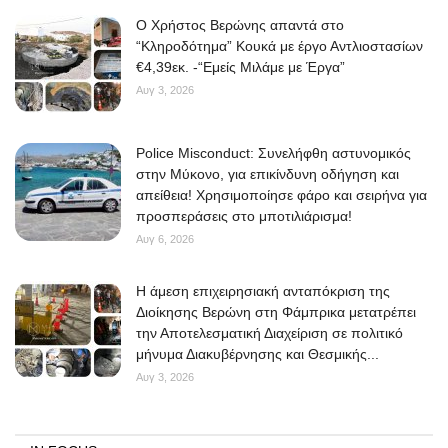
O Χρήστος Βερώνης απαντά στο
“Κληροδότημα” Κουκά με έργο Αντλιοστασίων
€4,39εκ. -“Εμείς Μιλάμε με Έργα”
Αυγ 3, 2026
Police Misconduct: Συνελήφθη αστυνομικός
στην Μύκονο, για επικίνδυνη οδήγηση και
απείθεια! Χρησιμοποίησε φάρο και σειρήνα για
προσπεράσεις στο μποτιλιάρισμα!
Αυγ 6, 2026
Η άμεση επιχειρησιακή ανταπόκριση της
Διοίκησης Βερώνη στη Φάμπρικα μετατρέπει
την Αποτελεσματική Διαχείριση σε πολιτικό
μήνυμα Διακυβέρνησης και Θεσμικής...
Αυγ 3, 2026