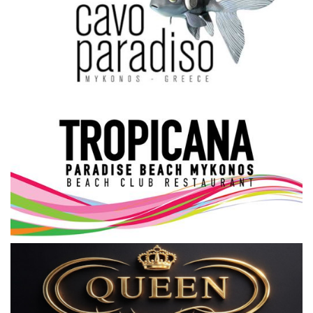
Science & Tech
Aegean Islands
Σεβασμιώτατος Δωρόθεος Β’
Cost Of Living Crisis
Opinion + Analysis
L’Art des Sens
All News
Local Elections 2023
About