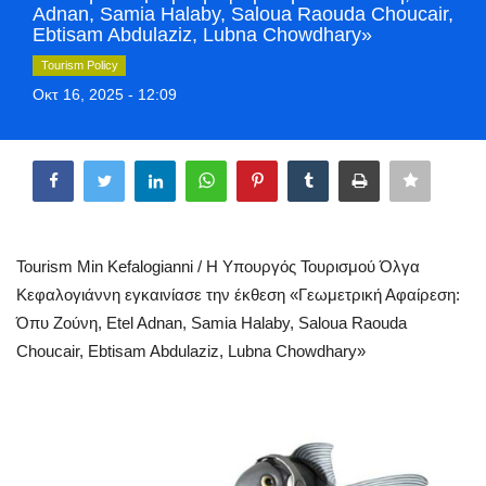
Adnan, Samia Halaby, Saloua Raouda Choucair,
Greece
Ebtisam Abdulaziz, Lubna Chowdhary»
Tourism Policy
Entertainment
Οκτ 16, 2025 - 12:09
Arts & Culture
Share
Mykonos
Mykonos Ticker TV
Tourism Min Kefalogianni / Η Υπουργός Τουρισμού Όλγα
Κεφαλογιάννη εγκαινίασε την έκθεση «Γεωμετρική Αφαίρεση:
Sport
Όπυ Ζούνη, Etel Adnan, Samia Halaby, Saloua Raouda
Choucair, Ebtisam Abdulaziz, Lubna Chowdhary»
Sustainability
Health
In Pictures