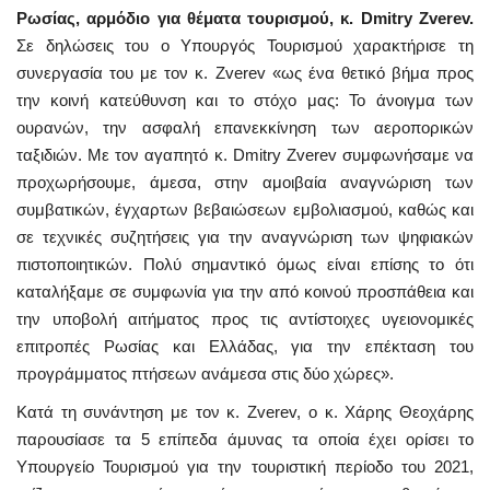
Ρωσίας, αρμόδιο για θέματα τουρισμού, κ. Dmitry Zverev.
Σε δηλώσεις του ο Υπουργός Τουρισμού χαρακτήρισε τη
συνεργασία του με τον κ. Zverev «ως ένα θετικό βήμα προς
την κοινή κατεύθυνση και το στόχο μας: Το άνοιγμα των
ουρανών, την ασφαλή επανεκκίνηση των αεροπορικών
ταξιδιών. Με τον αγαπητό κ. Dmitry Zverev συμφωνήσαμε να
προχωρήσουμε, άμεσα, στην αμοιβαία αναγνώριση των
συμβατικών, έγχαρτων βεβαιώσεων εμβολιασμού, καθώς και
σε τεχνικές συζητήσεις για την αναγνώριση των ψηφιακών
πιστοποιητικών. Πολύ σημαντικό όμως είναι επίσης το ότι
καταλήξαμε σε συμφωνία για την από κοινού προσπάθεια και
την υποβολή αιτήματος προς τις αντίστοιχες υγειονομικές
επιτροπές Ρωσίας και Ελλάδας, για την επέκταση του
προγράμματος πτήσεων ανάμεσα στις δύο χώρες».
Κατά τη συνάντηση με τον κ. Zverev, ο κ. Χάρης Θεοχάρης
παρουσίασε τα 5 επίπεδα άμυνας τα οποία έχει ορίσει το
Υπουργείο Τουρισμού για την τουριστική περίοδο του 2021,