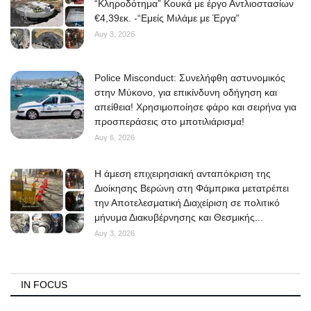
“Κληροδότημα” Κουκά με έργο Αντλιοστασίων
€4,39εκ. -“Εμείς Μιλάμε με Έργα”
Αυγ 3, 2026
Police Misconduct: Συνελήφθη αστυνομικός
στην Μύκονο, για επικίνδυνη οδήγηση και
απείθεια! Χρησιμοποίησε φάρο και σειρήνα για
προσπεράσεις στο μποτιλιάρισμα!
Αυγ 6, 2026
Η άμεση επιχειρησιακή ανταπόκριση της
Διοίκησης Βερώνη στη Φάμπρικα μετατρέπει
την Αποτελεσματική Διαχείριση σε πολιτικό
μήνυμα Διακυβέρνησης και Θεσμικής...
Αυγ 3, 2026
IN FOCUS