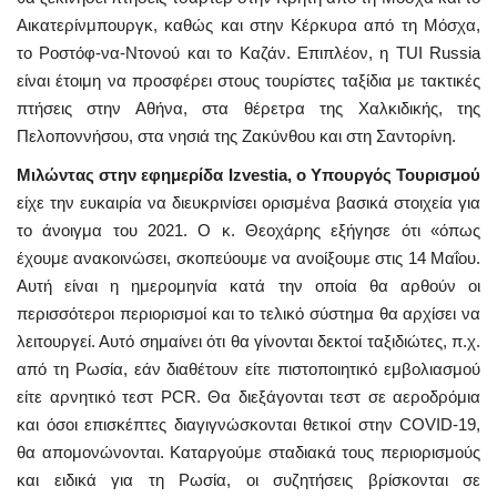
Αικατερίνμπουργκ, καθώς και στην Κέρκυρα από τη Μόσχα,
το Ροστόφ-να-Ντονού και το Καζάν. Επιπλέον, η TUI Russia
είναι έτοιμη να προσφέρει στους τουρίστες ταξίδια με τακτικές
πτήσεις στην Αθήνα, στα θέρετρα της Χαλκιδικής, της
Πελοποννήσου, στα νησιά της Ζακύνθου και στη Σαντορίνη.
Μιλώντας στην εφημερίδα Izvestia, ο Υπουργός Τουρισμού
είχε την ευκαιρία να διευκρινίσει ορισμένα βασικά στοιχεία για
το άνοιγμα του 2021. Ο κ. Θεοχάρης εξήγησε ότι «όπως
έχουμε ανακοινώσει, σκοπεύουμε να ανοίξουμε στις 14 Μαΐου.
Αυτή είναι η ημερομηνία κατά την οποία θα αρθούν οι
περισσότεροι περιορισμοί και το τελικό σύστημα θα αρχίσει να
λειτουργεί. Αυτό σημαίνει ότι θα γίνονται δεκτοί ταξιδιώτες, π.χ.
από τη Ρωσία, εάν διαθέτουν είτε πιστοποιητικό εμβολιασμού
είτε αρνητικό τεστ PCR. Θα διεξάγονται τεστ σε αεροδρόμια
και όσοι επισκέπτες διαγιγνώσκονται θετικοί στην COVID-19,
θα απομονώνονται. Καταργούμε σταδιακά τους περιορισμούς
και ειδικά για τη Ρωσία, οι συζητήσεις βρίσκονται σε