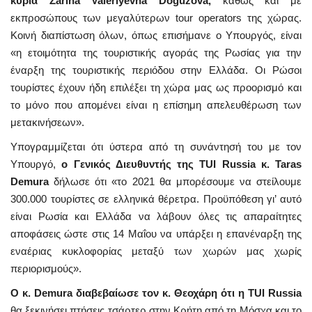
κυρία Zarina Valeriyevna Doguzova,
καθώς και με
εκπροσώπους των μεγαλύτερων tour operators της χώρας.
Κοινή διαπίστωση όλων, όπως επισήμανε ο Υπουργός, είναι
«η ετοιμότητα της τουριστικής αγοράς της Ρωσίας για την
έναρξη της τουριστικής περιόδου στην Ελλάδα. Οι Ρώσοι
τουρίστες έχουν ήδη επιλέξει τη χώρα μας ως προορισμό και
το μόνο που απομένει είναι η επίσημη απελευθέρωση των
μετακινήσεων».
Υπογραμμίζεται ότι ύστερα από τη συνάντησή του με τον
Υπουργό,
ο Γενικός Διευθυντής της TUI Russia κ. Taras
Demura
δήλωσε ότι «το 2021 θα μπορέσουμε να στείλουμε
300.000 τουρίστες σε ελληνικά θέρετρα. Προϋπόθεση γι’ αυτό
είναι Ρωσία και Ελλάδα να λάβουν όλες τις απαραίτητες
αποφάσεις ώστε στις 14 Μαΐου να υπάρξει η επανέναρξη της
εναέριας κυκλοφορίας μεταξύ των χωρών μας χωρίς
περιορισμούς».
Ο κ. Demura διαβεβαίωσε τον κ. Θεοχάρη ότι η TUI Russia
θα ξεκινήσει πτήσεις τσάρτερ στην Κρήτη από τη Μόσχα και το