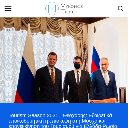
Contact Us
Politique
Business
Travel
World
Tourism Season 2021 - Θεοχάρης: Εξαιρετικά
Style Adorés
εποικοδομητική η επίσκεψη στη Μόσχα και
επανεκκίνηση του Τουρισμού για Ελλάδα-Ρωσία