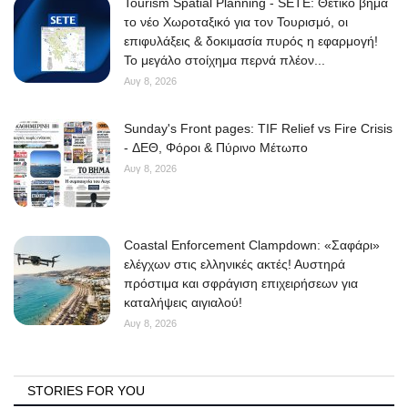
Tourism Spatial Planning - SETE: Θετικό βήμα
το νέο Χωροταξικό για τον Τουρισμό, οι
επιφυλάξεις & δοκιμασία πυρός η εφαρμογή!
Το μεγάλο στοίχημα περνά πλέον...
Αυγ 8, 2026
Sunday's Front pages: TIF Relief vs Fire Crisis
- ΔΕΘ, Φόροι & Πύρινο Μέτωπο
Αυγ 8, 2026
Coastal Enforcement Clampdown: «Σαφάρι»
ελέγχων στις ελληνικές ακτές! Αυστηρά
πρόστιμα και σφράγιση επιχειρήσεων για
καταλήψεις αιγιαλού!
Αυγ 8, 2026
STORIES FOR YOU