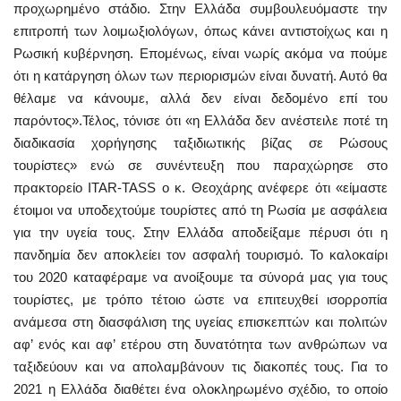
προχωρημένο στάδιο. Στην Ελλάδα συμβουλευόμαστε την
επιτροπή των λοιμωξιολόγων, όπως κάνει αντιστοίχως και η
Ρωσική κυβέρνηση. Επομένως, είναι νωρίς ακόμα να πούμε
ότι η κατάργηση όλων των περιορισμών είναι δυνατή. Αυτό θα
θέλαμε να κάνουμε, αλλά δεν είναι δεδομένο επί του
παρόντος».Τέλος, τόνισε ότι «η Ελλάδα δεν ανέστειλε ποτέ τη
διαδικασία χορήγησης ταξιδιωτικής βίζας σε Ρώσους
τουρίστες» ενώ σε συνέντευξη που παραχώρησε στο
πρακτορείο ITAR-TASS ο κ. Θεοχάρης ανέφερε ότι «είμαστε
έτοιμοι να υποδεχτούμε τουρίστες από τη Ρωσία με ασφάλεια
για την υγεία τους. Στην Ελλάδα αποδείξαμε πέρυσι ότι η
πανδημία δεν αποκλείει τον ασφαλή τουρισμό. Το καλοκαίρι
του 2020 καταφέραμε να ανοίξουμε τα σύνορά μας για τους
τουρίστες, με τρόπο τέτοιο ώστε να επιτευχθεί ισορροπία
ανάμεσα στη διασφάλιση της υγείας επισκεπτών και πολιτών
αφ’ ενός και αφ’ ετέρου στη δυνατότητα των ανθρώπων να
ταξιδεύουν και να απολαμβάνουν τις διακοπές τους. Για το
2021 η Ελλάδα διαθέτει ένα ολοκληρωμένο σχέδιο, το οποίο