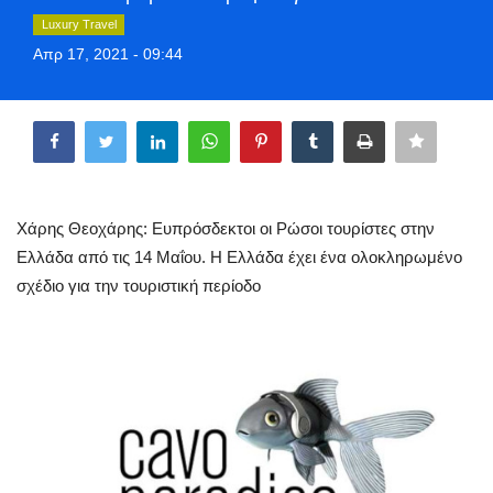
Greece
Luxury Travel
Απρ 17, 2021 - 09:44
Entertainment
Share
Arts & Culture
Mykonos
Χάρης Θεοχάρης: Ευπρόσδεκτοι οι Ρώσοι τουρίστες στην
Mykonos Ticker TV
Ελλάδα από τις 14 Μαΐου. Η Ελλάδα έχει ένα ολοκληρωμένο
σχέδιο για την τουριστική περίοδο
Sport
Sustainability
Health
In Pictures