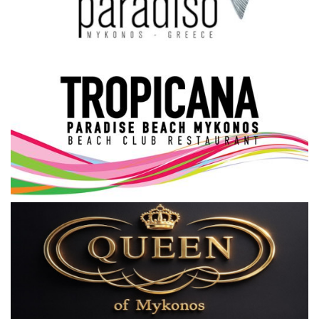
Science & Tech
Aegean Islands
Σεβασμιώτατος Δωρόθεος Β’
Cost Of Living Crisis
Opinion + Analysis
L’Art des Sens
All News
Local Elections 2023
About