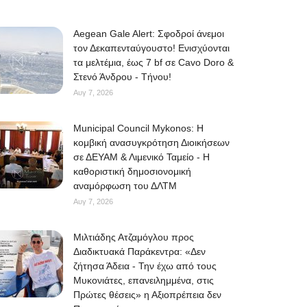
Aegean Gale Alert: Σφοδροί άνεμοι
τον Δεκαπενταύγουστο! Ενισχύονται
τα μελτέμια, έως 7 bf σε Cavo Doro &
Στενό Άνδρου - Τήνου!
Αυγ 7, 2026
Municipal Council Mykonos: Η
κομβική ανασυγκρότηση Διοικήσεων
σε ΔΕΥΑΜ & Λιμενικό Ταμείο - Η
καθοριστική δημοσιονομική
αναμόρφωση του ΔΛΤΜ
Αυγ 7, 2026
Μιλτιάδης Ατζαμόγλου προς
Διαδικτυακά Παράκεντρα: «Δεν
ζήτησα Άδεια - Την έχω από τους
Μυκονιάτες, επανειλημμένα, στις
Πρώτες θέσεις» η Αξιοπρέπεια δεν