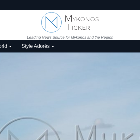
Leading News Source for Mykonos and the Region
rld
Style Adorés