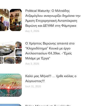
Political Maturity: Ο Μιλτιάδης
Ατζαμόγλου αναγνωρίζει δημόσια την
Άμεση Επιχειρησιακή Ανταπόκριση
Βερώνη και ΔΕΥΑΜ στη Φάμπρικα
Αυγ 3, 2026
O Χρήστος Βερώνης απαντά στο
“Κληροδότημα” Κουκά με έργο
Αντλιοστασίων €4,39εκ. -“Εμείς
Μιλάμε με Έργα”
Αυγ 3, 2026
Kαλό μας Μήνα!!! ... ήρθε κιόλας ο
Αύγουστος!!!
Ιουλ 31, 2020