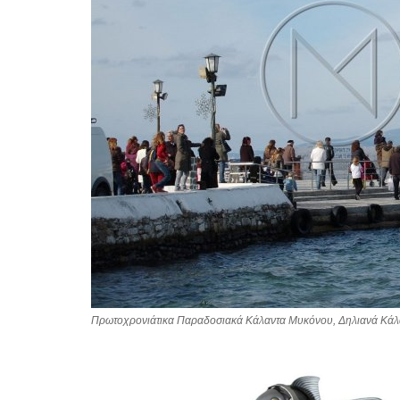
Πρωτοχρονιάτικα Παραδοσιακά Κάλαντα Μυκόνου, Δηλιανά Κάλα