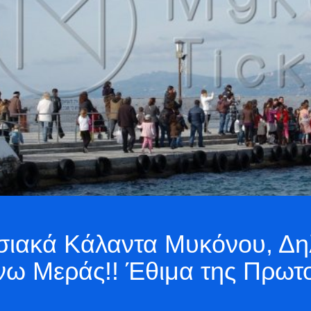
ιακά Κάλαντα Μυκόνου, Δη
ω Μεράς!! Έθιμα της Πρωτο