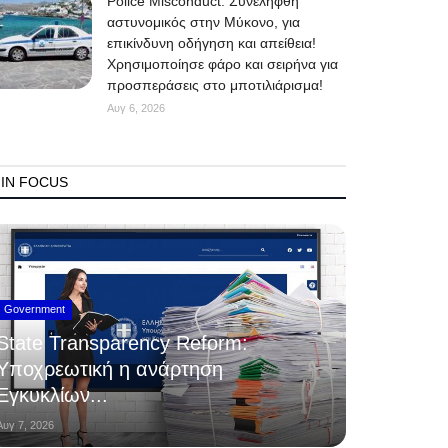
Police Misconduct: Συνελήφθη
αστυνομικός στην Μύκονο, για
επικίνδυνη οδήγηση και απείθεια!
Χρησιμοποίησε φάρο και σειρήνα για
προσπεράσεις στο μποτιλιάρισμα!
Αυγ 6, 2026
IN FOCUS
Government
State Transparency Reform:
Υποχρεωτική η ανάρτηση
Εγκυκλίων...
Αυγ 7, 2026