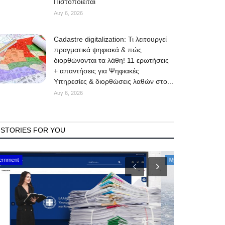
Πιστοποιείται
Αυγ 6, 2026
Cadastre digitalization: Τι λειτουργεί
πραγματικά ψηφιακά & πώς
διορθώνονται τα λάθη! 11 ερωτήσεις
+ απαντήσεις για Ψηφιακές
Υπηρεσίες & διορθώσεις λαθών στο...
Αυγ 6, 2026
STORIES FOR YOU
Mykonos Events
Mykonos News