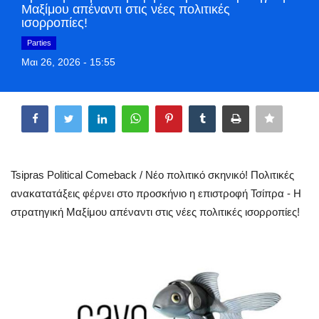
Μαξίμου απέναντι στις νέες πολιτικές
Greece
ισορροπίες!
Parties
Entertainment
Μαι 26, 2026 - 15:55
Arts & Culture
Share
Mykonos
Mykonos Ticker TV
Tsipras Political Comeback / Νέο πολιτικό σκηνικό! Πολιτικές
ανακατατάξεις φέρνει στο προσκήνιο η επιστροφή Τσίπρα - Η
Sport
στρατηγική Μαξίμου απέναντι στις νέες πολιτικές ισορροπίες!
Sustainability
Health
In Pictures