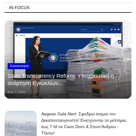
IN FOCUS
Government
State Transparency Reform: Υποχρεωτική η
ανάρτηση Εγκυκλίων...
Αυγ 7, 2026
Aegean Gale Alert: Σφοδροί άνεμοι τον
Δεκαπενταύγουστο! Ενισχύονται τα μελτέμια,
έως 7 bf σε Cavo Doro & Στενό Άνδρου -
Τήνου!