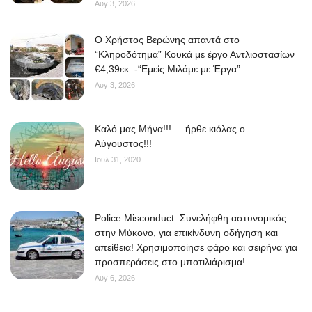
Αυγ 3, 2026
O Χρήστος Βερώνης απαντά στο
“Κληροδότημα” Κουκά με έργο Αντλιοστασίων
€4,39εκ. -“Εμείς Μιλάμε με Έργα”
Αυγ 3, 2026
Kαλό μας Μήνα!!! ... ήρθε κιόλας ο
Αύγουστος!!!
Ιουλ 31, 2020
Police Misconduct: Συνελήφθη αστυνομικός
στην Μύκονο, για επικίνδυνη οδήγηση και
απείθεια! Χρησιμοποίησε φάρο και σειρήνα για
προσπεράσεις στο μποτιλιάρισμα!
Αυγ 6, 2026