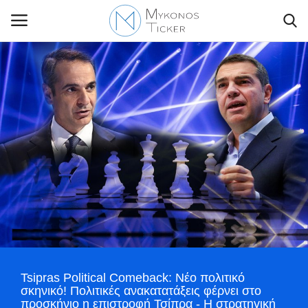
Contact Us
Politique
Business
Travel
World
Tsipras Political Comeback: Νέο πολιτικό
Style Adorés
σκηνικό! Πολιτικές ανακατατάξεις φέρνει στο
προσκήνιο η επιστροφή Τσίπρα - Η στρατηγική