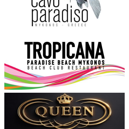
Science & Tech
Aegean Islands
Σεβασμιώτατος Δωρόθεος Β’
Cost Of Living Crisis
Opinion + Analysis
L’Art des Sens
All News
Local Elections 2023
About