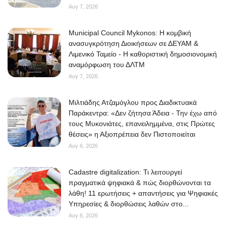
Αυγ 7, 2026
Municipal Council Mykonos: Η κομβική
ανασυγκρότηση Διοικήσεων σε ΔΕΥΑΜ &
Λιμενικό Ταμείο - Η καθοριστική δημοσιονομική
αναμόρφωση του ΔΛΤΜ
Αυγ 7, 2026
Μιλτιάδης Ατζαμόγλου προς Διαδικτυακά
Παράκεντρα: «Δεν ζήτησα Άδεια - Την έχω από
τους Μυκονιάτες, επανειλημμένα, στις Πρώτες
θέσεις» η Αξιοπρέπεια δεν Πιστοποιείται
Αυγ 6, 2026
Cadastre digitalization: Τι λειτουργεί
πραγματικά ψηφιακά & πώς διορθώνονται τα
λάθη! 11 ερωτήσεις + απαντήσεις για Ψηφιακές
Υπηρεσίες & διορθώσεις λαθών στο...
Αυγ 6, 2026