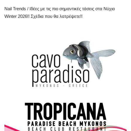
Nail Trends / Ιδέες με τις πιο σημαντικές τάσεις στα Νύχια
Science & Tech
Winter 2026!! Σχέδια που θα λατρέψετε!!
Aegean Islands
Σεβασμιώτατος Δωρόθεος Β’
Cost Of Living Crisis
Opinion + Analysis
L’Art des Sens
All News
Local Elections 2023
About