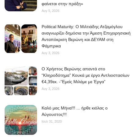
φαίνεται στην πράξη»
Αυγ 5, 2026
Political Maturity: Ο Μιλτιάδης Ατζαμόγλου
αναγνωρίζει δημόσια την Άμεση Επιχειρησιακή
Ανταπόκριση Βερώνη και ΔΕΥΑΜ στη
Φάμπρικα
Αυγ 3, 2026
O Χρήστος Βερώνης απαντά στο
“Κληροδότημα” Κουκά με έργο Αντλιοστασίων
€4,39εκ. -“Εμείς Μιλάμε με Έργα”
Αυγ 3, 2026
Kαλό μας Μήνα!!! ... ήρθε κιόλας ο
Αύγουστος!!!
Ιουλ 31, 2020