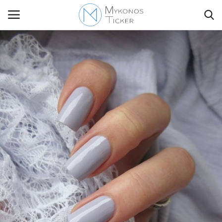
Contact Us
Politique
Business
Travel
World
Style Adorés