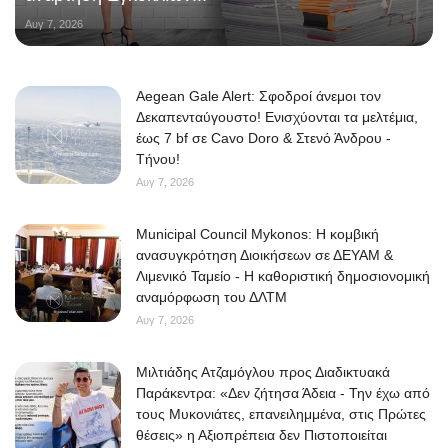
Αυγ 7, 2026
Aegean Gale Alert: Σφοδροί άνεμοι τον
Δεκαπενταύγουστο! Ενισχύονται τα μελτέμια,
έως 7 bf σε Cavo Doro & Στενό Άνδρου -
Τήνου!
Αυγ 7, 2026
Municipal Council Mykonos: Η κομβική
ανασυγκρότηση Διοικήσεων σε ΔΕΥΑΜ &
Λιμενικό Ταμείο - Η καθοριστική δημοσιονομική
αναμόρφωση του ΔΛΤΜ
Αυγ 7, 2026
Μιλτιάδης Ατζαμόγλου προς Διαδικτυακά
Παράκεντρα: «Δεν ζήτησα Άδεια - Την έχω από
τους Μυκονιάτες, επανειλημμένα, στις Πρώτες
θέσεις» η Αξιοπρέπεια δεν Πιστοποιείται