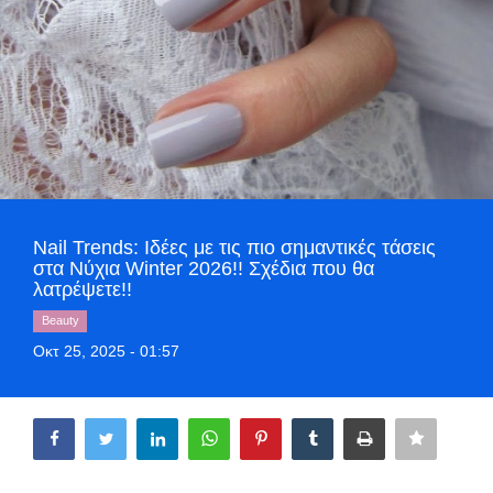
Greece
Entertainment
Arts & Culture
Mykonos
Mykonos Ticker TV
Nail Trends: Ιδέες με τις πιο σημαντικές τάσεις
στα Νύχια Winter 2026!! Σχέδια που θα
λατρέψετε!!
Sport
Beauty
Οκτ 25, 2025 - 01:57
Sustainability
Share
Health
In Pictures